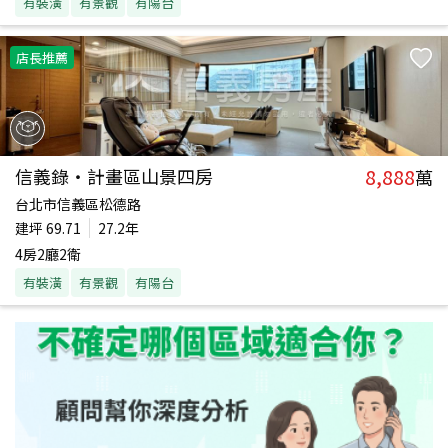
有裝潢
有景觀
有陽台
店長推薦
8,888
信義錄‧計畫區山景四房
萬
台北市信義區松德路
建坪
69.71
27.2年
4房2廳2衛
有裝潢
有景觀
有陽台