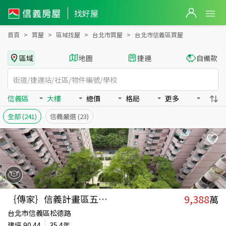
台北市信義區買房：大樓房屋物件出售、房價分析
找好屋
首頁
買屋
區域找屋
台北市買屋
台北市信義區買屋
區域
地圖
捷運
自備款
信義區
大樓
總價
格局
更多
全部
(241)
信義嚴選
(23)
9,388
｛傳家｝信義計畫區五房讚
萬
台北市信義區松德路
建坪
90.44
35.4年