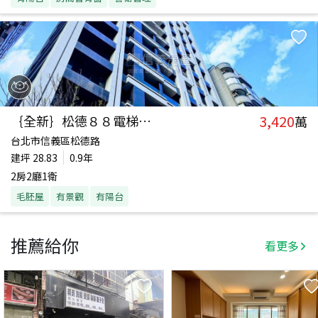
3,420
｛全新｝松德８８電梯２房
萬
台北市信義區松德路
建坪
28.83
0.9年
2房2廳1衛
毛胚屋
有景觀
有陽台
推薦給你
看更多