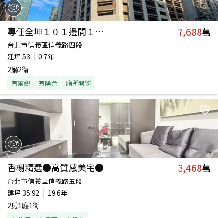
7,688
專任全坤１０１邊間１３樓
萬
台北市信義區信義路四段
建坪
53
0.7年
2廳2衛
有景觀
有陽台
廁所開窗
3,468
香榭精選●高質感美宅●
萬
台北市信義區信義路五段
建坪
35.92
19.6年
2房1廳1衛