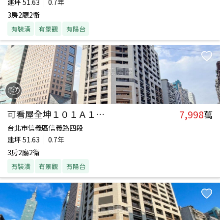
建坪
51.63
0.7年
3房2廳2衛
有裝潢
有景觀
有陽台
7,998
可看屋全坤１０１Ａ１九樓
萬
台北市信義區信義路四段
建坪
51.63
0.7年
3房2廳2衛
有裝潢
有景觀
有陽台