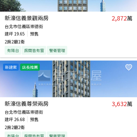
2,872
新濠信義景觀兩房
萬
台北市信義區崇德街
建坪
19.65
預售
2房2廳1衛
有陽台
房間皆有窗
警衛管理
新建案
店長推薦
3,632
新濠信義尊榮兩房
萬
台北市信義區崇德街
建坪
26.68
預售
2房2廳2衛
有陽台
房間皆有窗
警衛管理