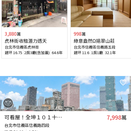
3,880
998
萬
萬
虎林街收租潛力透天
綠意盎然Ω挹翠山莊
台北市信義區虎林街
台北市信義區信義路五段
建坪
16.75
2房3廳(含加蓋)
64.6年
建坪
11.6
1房1廳
32.1年
7,998
可看屋！全坤１０１十一樓
萬
台北市信義區信義路四段