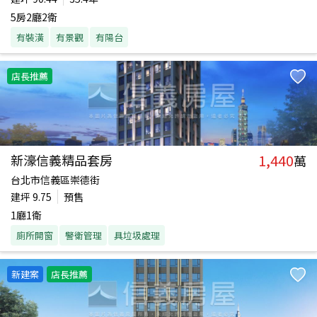
5房2廳2衛
有裝潢
有景觀
有陽台
店長推薦
1,440
新濠信義精品套房
萬
台北市信義區崇德街
建坪
9.75
預售
1廳1衛
廁所開窗
警衛管理
具垃圾處理
新建案
店長推薦