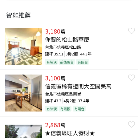
智能推薦
3,180
萬
你要的松山路華廈
台北市信義區松山路
建坪
35.91
3房2廳
44.3年
有裝潢
前後陽台
有陽台
3,100
萬
信義區稀有邊間大空間美寓
台北市信義區吳興街
建坪
43.2
4房2廳
37.4年
有裝潢
有景觀
有陽台
2,868
萬
★信義區旺人發財★