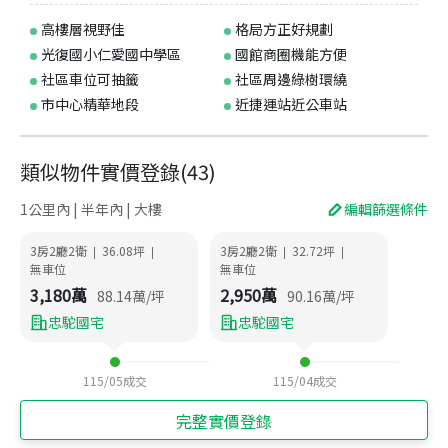
高樓層視野佳
格局方正好規劃
光復國小仁愛國中學區
國館商圈機能方便
社區車位可抽籤
社區周邊綠樹環繞
市中心精華地段
近捷運站近公車站
類似物件實價登錄
(
43
)
1公里內 | 半年內 | 大樓
編輯篩選條件
3房2廳2衛
36.08
坪
3房2廳2衛
32.72
坪
|
|
|
|
無車位
無車位
3,180
萬
2,950
萬
88.14
萬/坪
90.16
萬/坪
忠駝國宅
忠駝國宅
115/05
成交
115/04
成交
完整實價登錄