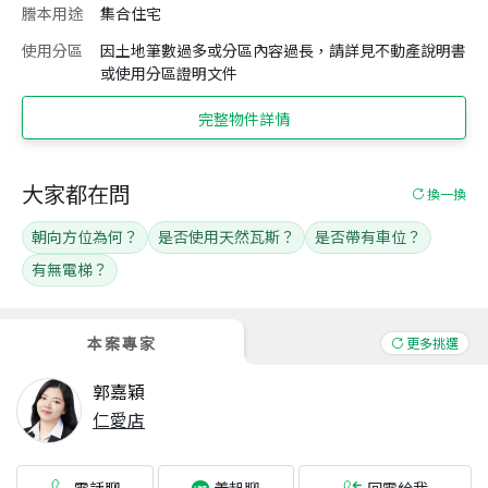
謄本用途
集合住宅
使用分區
因土地筆數過多或分區內容過長，請詳見不動產說明書
或使用分區證明文件
完整物件詳情
大家都在問
換一換
朝向方位為何？
是否使用天然瓦斯？
是否帶有車位？
有無電梯？
本案專家
更多挑選
郭嘉穎
仁愛店
電話聊
回電給我