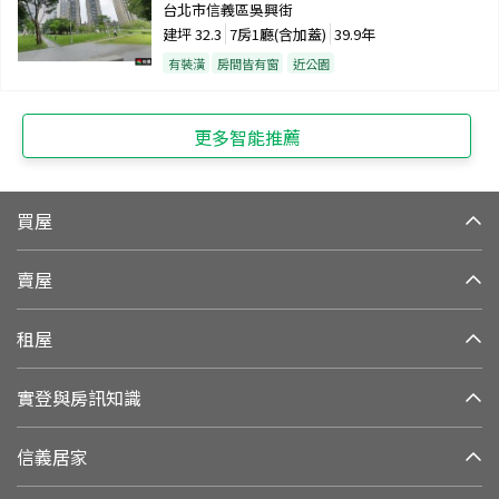
台北市信義區吳興街
建坪
32.3
7房1廳(含加蓋)
39.9年
有裝潢
房間皆有窗
近公園
更多智能推薦
買屋
賣屋
租屋
實登與房訊知識
信義居家