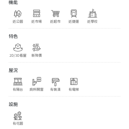
機能
近公園
近市場
近超市
近捷運
近學校
特色
2D/3D看屋
新降價
屋況
有陽台
廁所開窗
有裝潢
有電梯
設施
有花園