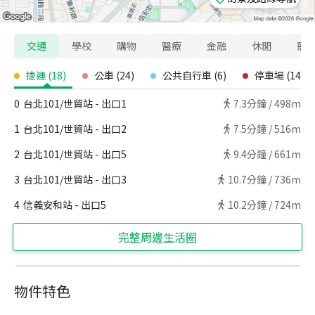
交通
學校
購物
醫療
金融
休閒
寵
捷運
(
18
)
公車
(
24
)
公共自行車
(
6
)
停車場
(
14
)
0
台北101/世貿站 - 出口1
7.3
分鐘 /
498m
1
台北101/世貿站 - 出口2
7.5
分鐘 /
516m
2
台北101/世貿站 - 出口5
9.4
分鐘 /
661m
3
台北101/世貿站 - 出口3
10.7
分鐘 /
736m
4
信義安和站 - 出口5
10.2
分鐘 /
724m
完整周邊生活圈
物件特色