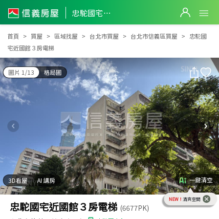
忠駝國宅近國館３房電梯
忠駝國宅近國館３房電梯
首頁
買屋
區域找屋
台北市買屋
台北市信義區買屋
忠駝國
宅近國館３房電梯
圖片 1/13
格局圖
一鍵清空
3D看屋
AI 講房
NEW！
清爽空間
忠駝國宅近國館３房電梯
(6677PK)