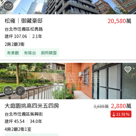
20,580
松雍｜御藏豪邸
萬
台北市信義區松勇路
建坪
107.06
2.1年
2房2廳3衛
有景觀
有陽台
廁所開窗
2,880
大庭園挑高四米五四房
萬
3,688
萬
台北市信義區吳興街
21.91
%
建坪
45.54
34.0年
4房2廳2衛1室