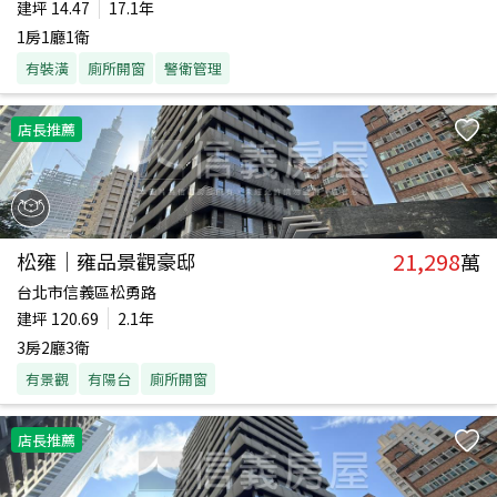
建坪
14.47
17.1年
1房1廳1衛
有裝潢
廁所開窗
警衛管理
店長推薦
21,298
松雍｜雍品景觀豪邸
萬
台北市信義區松勇路
建坪
120.69
2.1年
3房2廳3衛
有景觀
有陽台
廁所開窗
店長推薦