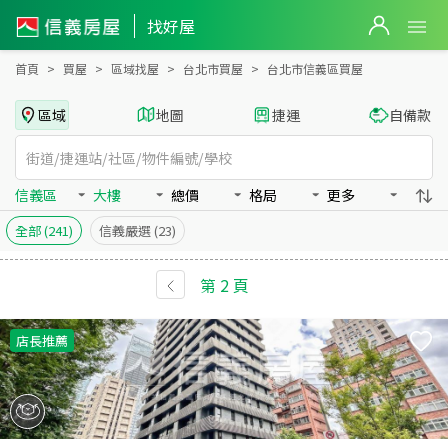
台北市信義區買房：大樓房屋物件出售、房價分析
找好屋
首頁
買屋
區域找屋
台北市買屋
台北市信義區買屋
區域
地圖
捷運
自備款
信義區
大樓
總價
格局
更多
全部
(241)
信義嚴選
(23)
第
2
頁
店長推薦