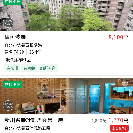
店長推薦
8,100
馬可波羅
萬
台北市信義區松德路
建坪
74.38
35.4年
3房2廳2衛1室
有裝潢
有景觀
廁所開窗
店長推薦
1,770
新川普●計劃區尊榮一房
萬
1,800
萬
台北市信義區信義路五段
1.67
%