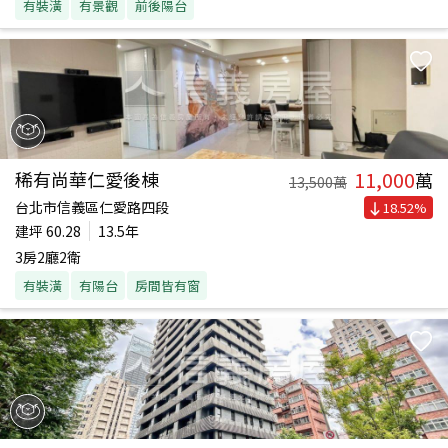
有裝潢
有景觀
前後陽台
11,000
稀有尚華仁愛後棟
萬
13,500
萬
台北市信義區仁愛路四段
18.52
%
建坪
60.28
13.5年
3房2廳2衛
有裝潢
有陽台
房間皆有窗