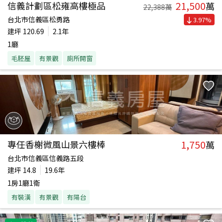
21,500
信義計劃區松雍高樓極品
萬
22,388
萬
台北市信義區松勇路
3.97
%
建坪
120.69
2.1年
1廳
毛胚屋
有景觀
廁所開窗
1,750
專任香榭微風山景六樓棒
萬
台北市信義區信義路五段
建坪
14.8
19.6年
1房1廳1衛
有裝潢
有景觀
有陽台