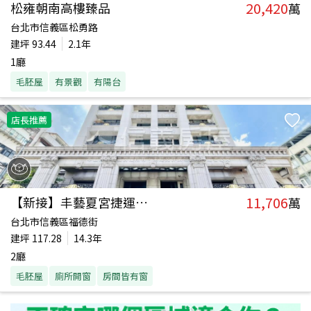
20,420
松雍朝南高樓臻品
萬
台北市信義區松勇路
建坪
93.44
2.1年
1廳
毛胚屋
有景觀
有陽台
店長推薦
11,706
【新接】丰藝夏宮捷運豪邸
萬
台北市信義區福德街
建坪
117.28
14.3年
2廳
毛胚屋
廁所開窗
房間皆有窗