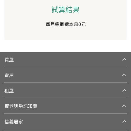
試算結果
每月需攤還本息
0
元
買屋
賣屋
租屋
實登與房訊知識
信義居家