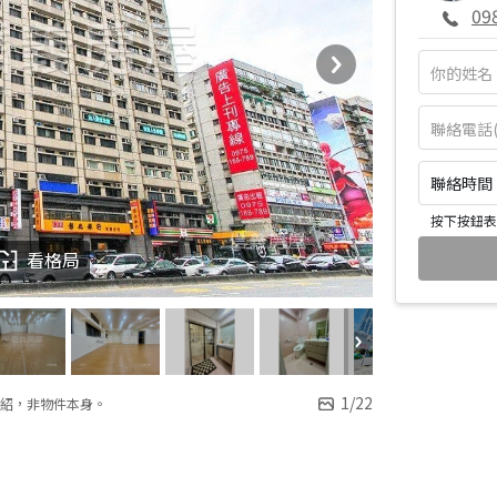
09
聯絡時間：皆
按下按鈕表
看格局
1
/
22
紹，非物件本身。