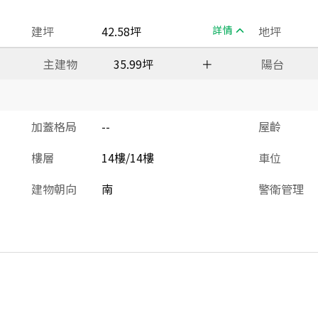
建坪
42.58坪
詳情
地坪
主建物
35.99坪
＋
陽台
加蓋格局
--
屋齡
樓層
14樓/14樓
車位
建物朝向
南
警衛管理