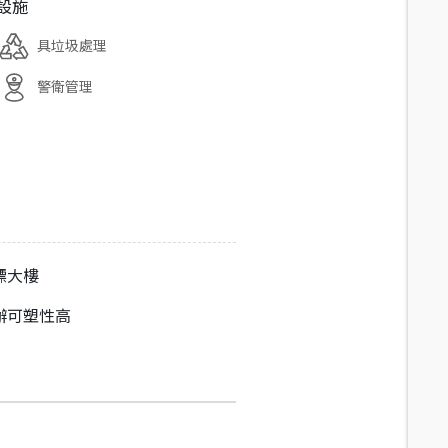
設施
具垃圾處理
警衛管理
標大樓
辦可塑性高