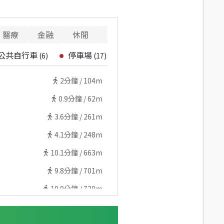
醫療
金融
休閒
寵物
警消
重要設施
公共自行車
停車場
(
6
)
(
17
)
2
分鐘 /
104m
0.9
分鐘 /
62m
3.6
分鐘 /
261m
4.1
分鐘 /
248m
10.1
分鐘 /
663m
9.8
分鐘 /
701m
10.9
分鐘 /
720m
13.2
分鐘 /
871m