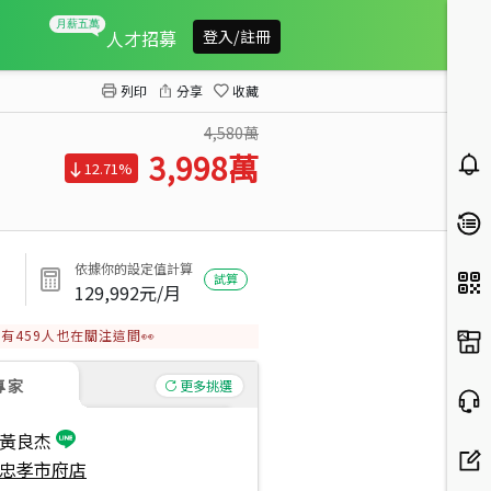
面計劃區春秋高樓
人才招募
登入/註冊
列印
分享
收藏
4,580萬
3,998
萬
12.71%
依據你的設定值計算
試算
129,992
元/月
有
459
人也在關注這間👀
專家
更多挑選
黃良杰
忠孝市府店