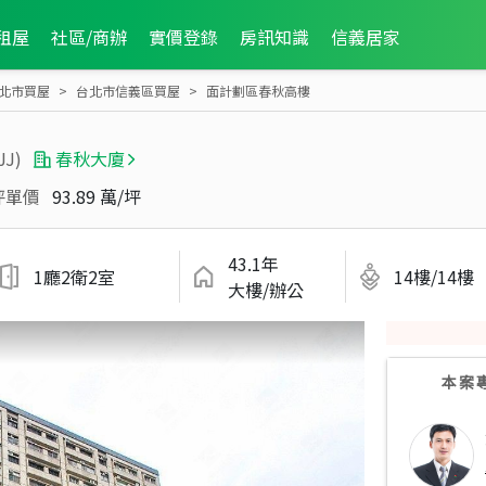
租屋
社區/商辦
實價登錄
房訊知識
信義居家
北市買屋
台北市信義區買屋
面計劃區春秋高樓
JJ)
春秋大廈
坪單價
93.89 萬/坪
43.1年
1廳2衛2室
14樓/14樓
大樓/辦公
本案