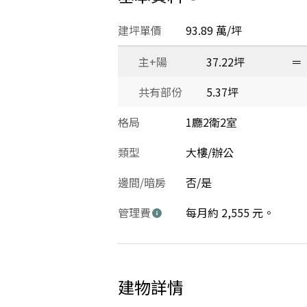
建坪單價
93.89 萬/坪
主+陽
37.22坪
＝
共有部份
5.37坪
格局
1廳2衛2室
類型
大樓/辦公
邊間/暗房
否/是
管理費
每月約 2,555 元。
建物詳情