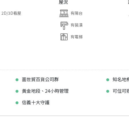
屋況
2D/3D看屋
有陽台
有裝潢
有電梯
面世貿百貨公司群
知名地
黃金地段、24小時管理
可住可
信義十大守護