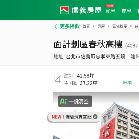
買屋
賣屋
更多相似
首頁
買屋
區域找屋
台
面計劃區春秋高樓
(4087
地址
台北市信義區忠孝東路五段
建
建坪
42.58坪
主+陽
37.22坪
細項
一鍵清空
NEW！
體驗清爽空間