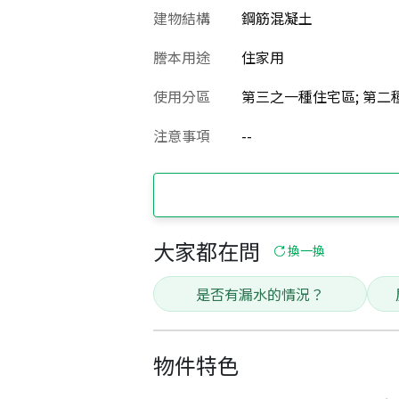
建物結構
鋼筋混凝土
謄本用途
住家用
使用分區
第三之一種住宅區; 第二種
注意事項
--
大家都在問
換一換
是否有漏水的情況？
物件特色