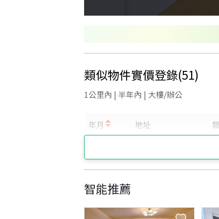
類似物件實價登錄
(
51
)
1公里內 | 半年內 | 大樓/辦公
智能推薦