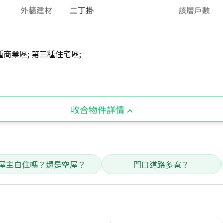
外牆建材
二丁掛
該層戶數
商業區; 第三種住宅區;
收合物件詳情
屋主自住嗎？還是空屋？
門口道路多寬？