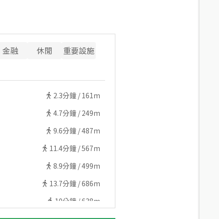
金融
休閒
重要設施
2.3
分鐘 /
161m
4.7
分鐘 /
249m
9.6
分鐘 /
487m
11.4
分鐘 /
567m
8.9
分鐘 /
499m
13.7
分鐘 /
686m
10
分鐘 /
638m
5.5
分鐘 /
407m