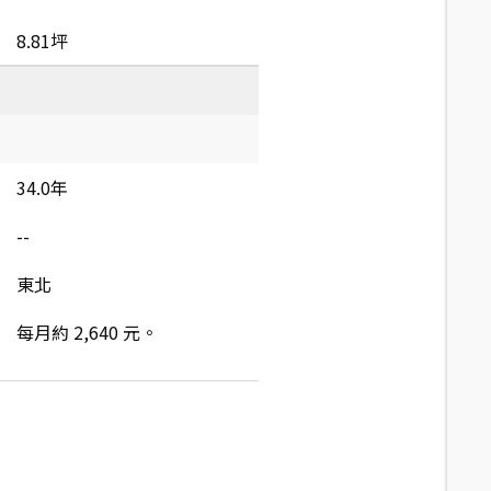
8.81坪
34.0年
--
東北
每月約 2,640 元。