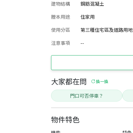
建物結構
鋼筋混凝土
謄本用途
住家用
使用分區
第三種住宅區及道路用地
注意事項
--
大家都在問
換一換
門口可否停車？
物件特色
機能
特色