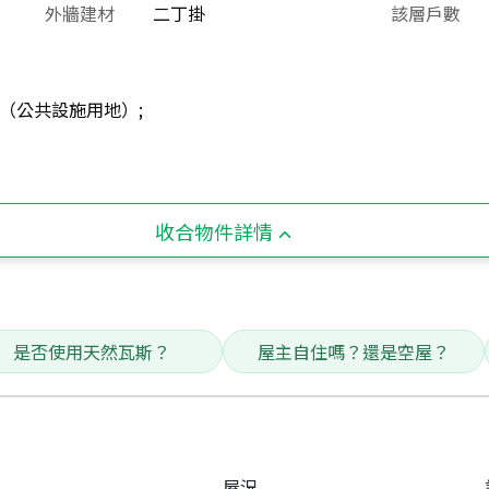
外牆建材
二丁掛
該層戶數
（公共設施用地）;
收合物件詳情
是否使用天然瓦斯？
屋主自住嗎？還是空屋？
屋況