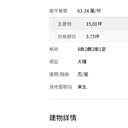
建坪單價
63.24 萬/坪
主建物
35.01坪
共有部份
5.75坪
格局
4房2廳2衛1室
類型
大樓
邊間/暗房
否/是
落地窗朝向
東北
建物詳情