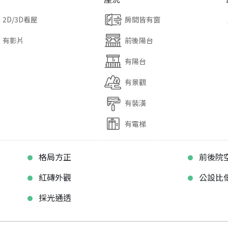
2D/3D看屋
房間皆有窗
有影片
前後陽台
有陽台
有景觀
有裝潢
有電梯
格局方正
前後院
紅磚外觀
公設比
採光通透