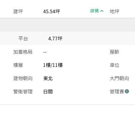
建坪
45.54坪
詳情
地坪
平台
4.77坪
加蓋格局
--
屋齡
樓層
1樓/11樓
車位
建物朝向
東北
大門朝向
警衛管理
日間
管理費