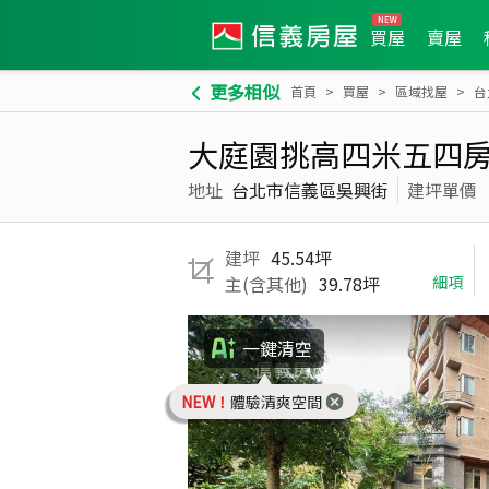
買屋
賣屋
更多相似
首頁
買屋
區域找屋
台
大庭園挑高四米五四
地址
台北市信義區吳興街
建坪單價
建坪
45.54坪
主(含其他)
39.78坪
細項
一鍵清空
NEW！
體驗清爽空間