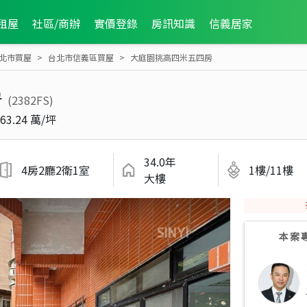
租屋
社區/商辦
實價登錄
房訊知識
信義居家
北市買屋
台北市信義區買屋
大庭園挑高四米五四房
房
(2382FS)
63.24 萬/坪
34.0年
4房2廳2衛1室
1樓/11樓
大樓
本案