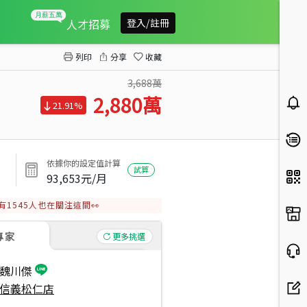
大庭園挑高四米五四房
人才招募
登入/註冊
列印
分享
收藏
3,688萬
2,880
萬
21.91%
依據你的設定值計算
試算
93,653
元/月
有
1545
人也在關注這間👀
專家
更多挑選
魏川傑
信義松仁店