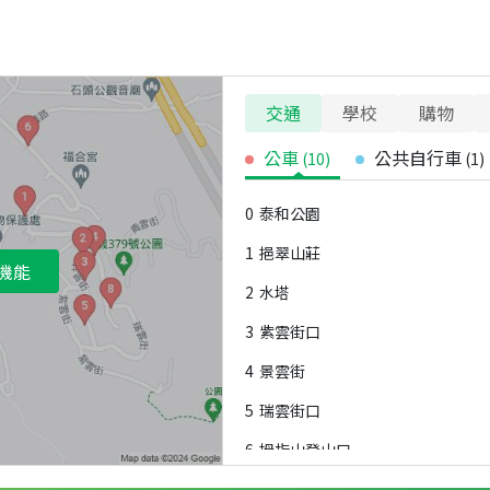
交通
學校
購物
公車
公共自行車
(
10
)
(
1
)
0
泰和公園
1
挹翠山莊
機能
2
水塔
3
紫雲街口
4
景雲街
5
瑞雲街口
6
拇指山登山口
7
泰和里