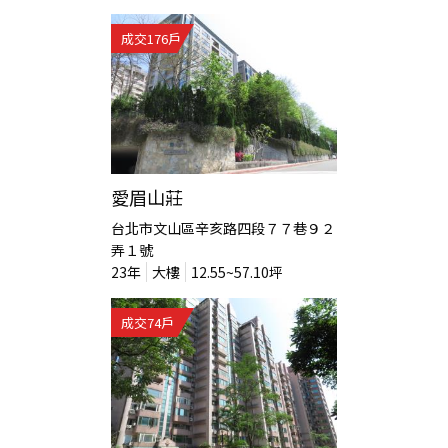
成交
176
戶
愛眉山莊
台北市文山區辛亥路四段７７巷９２
弄１號
23
年
大樓
12.55~57.10
坪
成交
74
戶