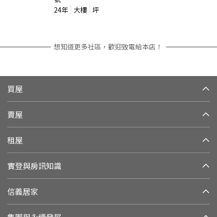
24
年
大樓
坪
想知道更多社區，歡迎致電給本店！
買屋
賣屋
租屋
實登與房訊知識
信義居家