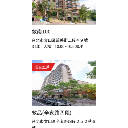
敦南100
台北市文山區萬美街二段４９號
31
年
大樓
10.00~105.00
坪
成交
21
戶
敦品(辛亥路四段)
台北市文山區辛亥路四段２５２巷６
號