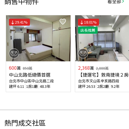
銷售中物件
看全部
29.41
%
18.01
%
店長推薦
600
2,368
萬
萬
850
萬
2,888
萬
中山北路低總價首選
【捷運宅】敦南捷境２房
台北市中山區中山北路二段
台北市文山區辛亥路四段
建坪
6.11
1房1廳
48.3年
建坪
26.53
2房2廳
9.2年
熱門成交社區