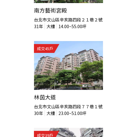
南方藝術宮殿
台北市文山區辛亥路四段２１巷２號
31
年
大樓
14.00~55.00
坪
成交
45
戶
林茵大道
台北市文山區辛亥路四段７７巷１號
30
年
大樓
23.00~51.00
坪
成交
39
戶