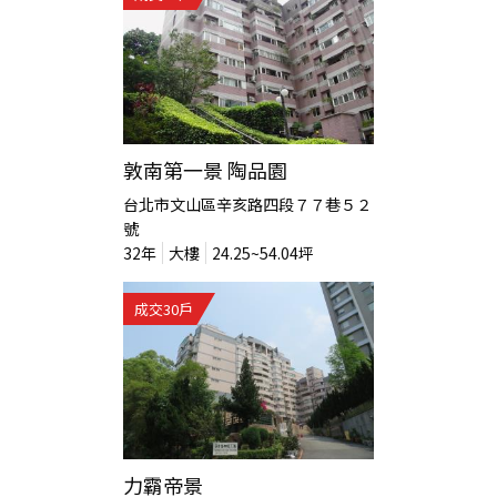
敦南第一景 陶品園
台北市文山區辛亥路四段７７巷５２
號
32
年
大樓
24.25~54.04
坪
成交
30
戶
力霸帝景