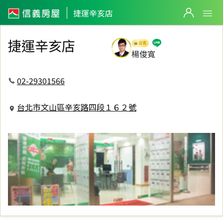
信義房屋捷運辛亥店
捷運辛亥店
捷運辛亥店
楊俊寬
02-29301566
台北市文山區辛亥路四段１６２號