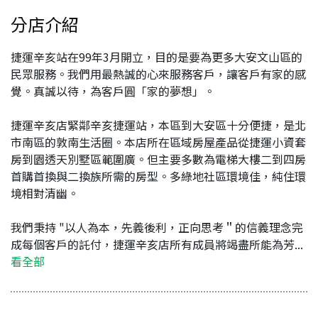
分店介紹
捷運辛亥站在99年3月開立，目的是要為更多大安文山區的
民眾服務。我們用最熱誠的心來服務客戶，讓客戶有家的感
覺。真誠以待，為客戶圓「家的夢想」。
捷運辛亥店緊鄰辛亥捷運站，本區到大安區十分便捷，是北
市南區的敦南生活圈。本店所在區域房屋產品從捷運小資套
房到園透天別墅區範圍廣。但主要多數為電梯大樓二到四房
首購首換與二換族所需的房型。多綠地社區環境佳，純住環
境相對清幽。
我們秉持 "以人為本，先義後利，正向思考＂的信義理念完
成每個客戶的託付，捷運辛亥店所有成員將竭盡所能為芳...
看全部