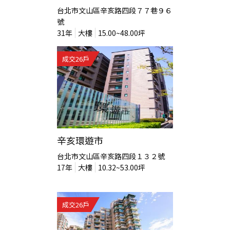
台北市文山區辛亥路四段７７巷９６
號
31
年
大樓
15.00~48.00
坪
成交
26
戶
辛亥環遊市
台北市文山區辛亥路四段１３２號
17
年
大樓
10.32~53.00
坪
成交
26
戶