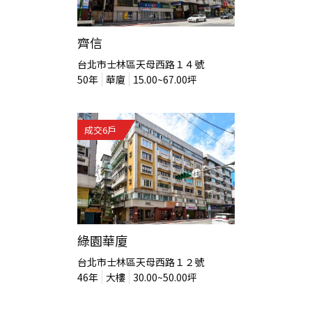
齊信
台北市士林區天母西路１４號
50
年
華廈
15.00~67.00
坪
成交
6
戶
綠園華廈
台北市士林區天母西路１２號
46
年
大樓
30.00~50.00
坪