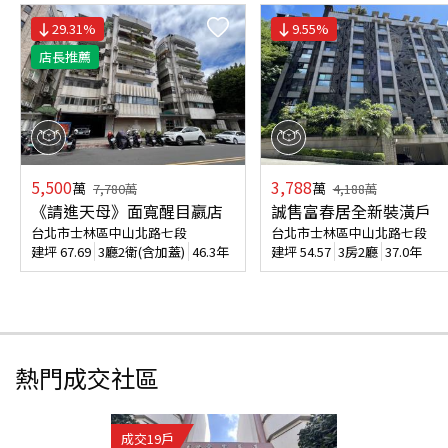
29.31
%
9.55
%
店長推薦
5,500
3,788
萬
萬
7,780
萬
4,188
萬
《請進天母》面寬醒目嬴店
誠售富春居全新裝潢戶
台北市士林區中山北路七段
台北市士林區中山北路七段
建坪
67.69
3廳2衛(含加蓋)
46.3年
建坪
54.57
3房2廳
37.0年
熱門成交社區
成交
19
戶