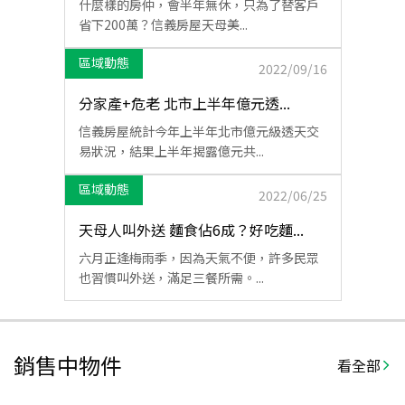
什麼樣的房仲，會半年無休，只為了替客戶
省下200萬？信義房屋天母美...
區域動態
2022/09/16
分家產+危老 北市上半年億元透...
信義房屋統計今年上半年北市億元級透天交
易狀況，結果上半年揭露億元共...
區域動態
2022/06/25
天母人叫外送 麵食佔6成？好吃麵...
六月正逢梅雨季，因為天氣不便，許多民眾
也習慣叫外送，滿足三餐所需。...
銷售中物件
看全部