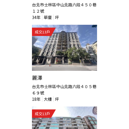
台北市士林區中山北路六段４５０巷
１２號
34
年
華廈
坪
成交
13
戶
麗澤
台北市士林區中山北路六段４０５巷
６９號
18
年
大樓
坪
成交
13
戶