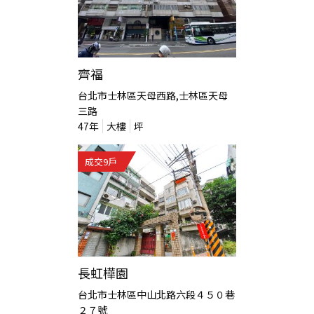
齊福
台北市士林區天母西路,士林區天母
三路
47
年
大樓
坪
成交
9
戶
長虹樺園
台北市士林區中山北路六段４５０巷
２７號