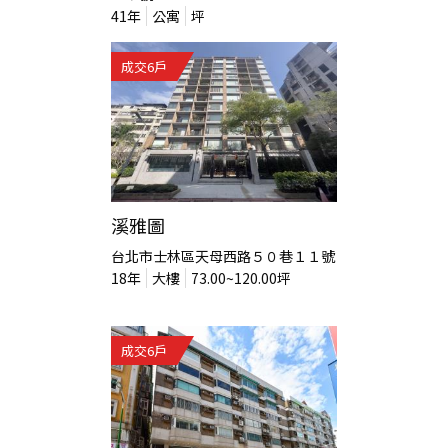
41
年
公寓
坪
成交
6
戶
溪雅圖
台北市士林區天母西路５０巷１１號
18
年
大樓
73.00~120.00
坪
成交
6
戶