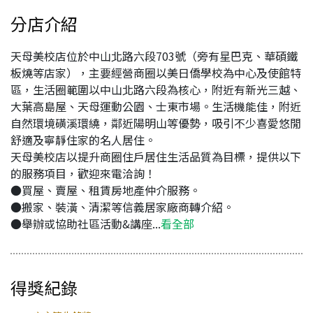
分店介紹
天母美校店位於中山北路六段703號（旁有星巴克、華碩鐵
板燒等店家），主要經營商圈以美日僑學校為中心及使館特
區，生活圈範圍以中山北路六段為核心，附近有新光三越、
大葉高島屋、天母運動公園、士東市場。生活機能佳，附近
自然環境磺溪環繞，鄰近陽明山等優勢，吸引不少喜愛悠閒
舒適及寧靜住家的名人居住。
天母美校店以提升商圈住戶居住生活品質為目標，提供以下
的服務項目，歡迎來電洽詢！
●買屋、賣屋、租賃房地產仲介服務。
●搬家、裝潢、清潔等信義居家廠商轉介紹。
●舉辦或協助社區活動&講座...
看全部
得獎紀錄