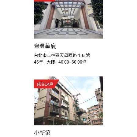
齊豐華廈
台北市士林區天母西路４６號
46
年
大樓
40.00~60.00
坪
成交
14
戶
小新第