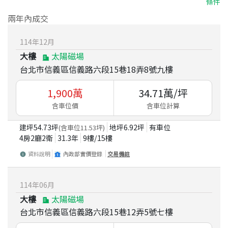
條件
兩年內成交
114
年
12
月
大樓
太陽磁場
台北市信義區信義路六段15巷18弄8號九樓
1,900
萬
34.71
萬/坪
含車位價
含車位計算
建坪
54.73
坪
地坪
6.92
坪
有車位
(含車位
11.53
坪)
4房2廳2衛
31.3
年
9
樓/
15
樓
資料說明
內政部實價登錄
交易備註
114
年
06
月
大樓
太陽磁場
台北市信義區信義路六段15巷12弄5號七樓