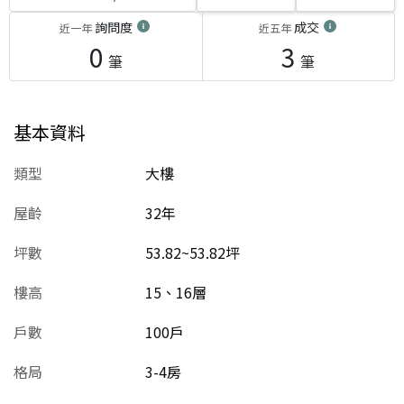
詢問度
成交
近一年
近五年
0
3
筆
筆
基本資料
類型
大樓
屋齡
32
年
坪數
53.82~53.82坪
樓高
15、16層
戶數
100戶
格局
3-4房