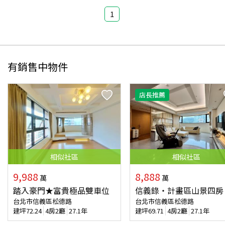
1
有銷售中物件
店長推薦
相似
社區
相似
社區
9,988
8,888
萬
萬
踏入豪門★富貴極品雙車位
信義錄‧計畫區山景四房
台北市信義區松德路
台北市信義區松德路
建坪
72.24
4房2廳
27.1年
建坪
69.71
4房2廳
27.1年