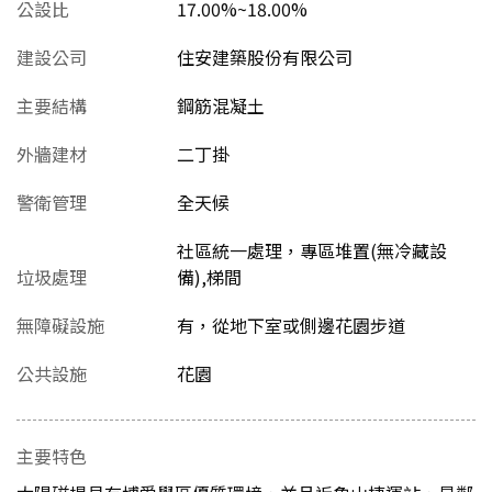
公設比
17.00%~18.00%
建設公司
住安建築股份有限公司
主要結構
鋼筋混凝土
外牆建材
二丁掛
警衛管理
全天候
社區統一處理，專區堆置(無冷藏設
垃圾處理
備),梯間
無障礙設施
有，從地下室或側邊花園步道
公共設施
花園
主要特色