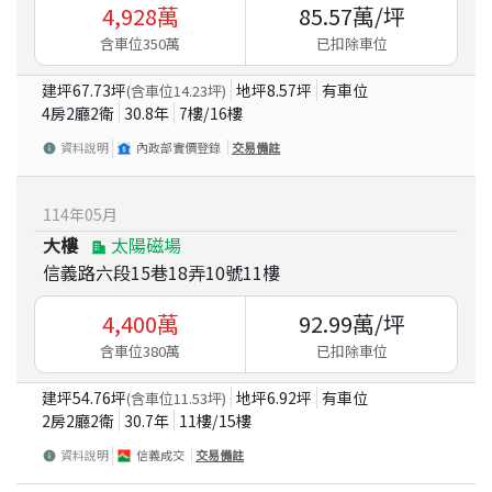
4,928
萬
85.57
萬/坪
含車位350萬
已扣除車位
建坪
67.73
坪
地坪
8.57
坪
有車位
(含車位
14.23
坪)
4房2廳2衛
30.8
年
7
樓/
16
樓
資料說明
內政部實價登錄
交易備註
114
年
05
月
大樓
太陽磁場
信義路六段15巷18弄10號11樓
4,400
萬
92.99
萬/坪
含車位380萬
已扣除車位
建坪
54.76
坪
地坪
6.92
坪
有車位
(含車位
11.53
坪)
2房2廳2衛
30.7
年
11
樓/
15
樓
資料說明
信義成交
交易備註