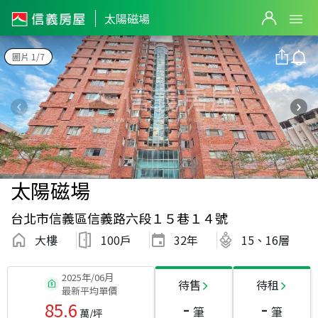
太陽磁場
圖片 1/7
太陽磁場
台北市信義區信義路六段１５巷１４號
大樓
100戶
32
年
15、16層
2025年/06月
待售
待租
最新平均單價
-
-
85.6
筆
筆
萬/坪