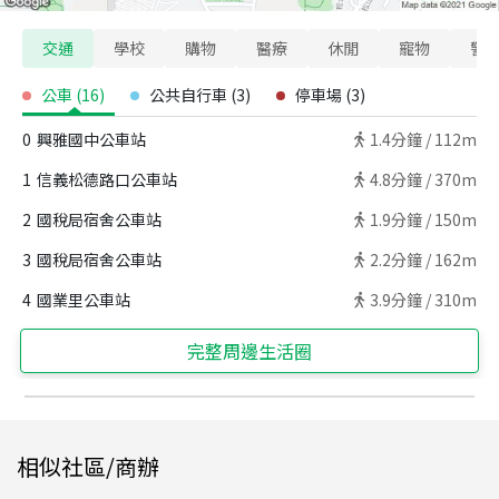
交通
學校
購物
醫療
休閒
寵物
警
公車
(
16
)
公共自行車
(
3
)
停車場
(
3
)
0
興雅國中公車站
1.4
分鐘 /
112m
1
信義松德路口公車站
4.8
分鐘 /
370m
2
國稅局宿舍公車站
1.9
分鐘 /
150m
3
國稅局宿舍公車站
2.2
分鐘 /
162m
4
國業里公車站
3.9
分鐘 /
310m
完整周邊生活圈
相似社區/商辦