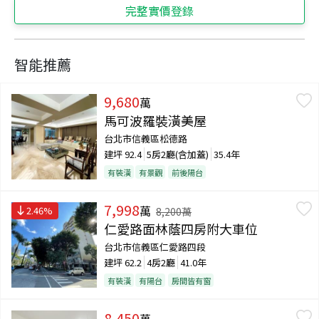
完整實價登錄
智能推薦
9,680
萬
馬可波羅裝潢美屋
台北市信義區松德路
建坪
92.4
5房2廳(含加蓋)
35.4年
有裝潢
有景觀
前後陽台
7,998
萬
2.46
%
8,200
萬
仁愛路面林蔭四房附大車位
台北市信義區仁愛路四段
建坪
62.2
4房2廳
41.0年
有裝潢
有陽台
房間皆有窗
8,450
萬