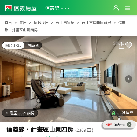
信義錄‧計畫區山景四房
信義錄‧計畫區山景四房
首頁
買屋
區域找屋
台北市買屋
台北市信義區買屋
信義
錄‧計畫區山景四房
圖片 1/21
格局圖
一鍵清空
3D看屋
AI 講房
NEW！
清爽空間
信義錄‧計畫區山景四房
(2309ZZ)