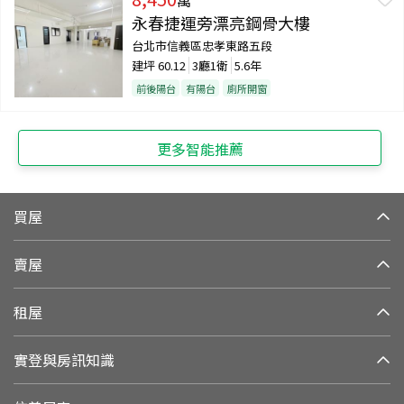
永春捷運旁漂亮鋼骨大樓
台北市信義區忠孝東路五段
建坪
60.12
3廳1衛
5.6年
前後陽台
有陽台
廁所開窗
更多智能推薦
買屋
賣屋
租屋
實登與房訊知識