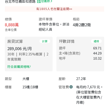
台北市信義區松德路
信義錄
有
1805
人也在關注這間👀
總價
建坪單價
格局
8,888
萬
本物件含車位，詳洽
4房2廳2衛
經紀人員
含車位價
房貸試算
坪數詳情
計算
細項
289,006
元/月
建坪
69.71
主+陽(含其他)
44.29
|
|
30
年
利率
2.35
%概算
2
地坪
10.32
年寬限期
​符合首購資格嗎?
類型
大樓
屋齡
27.2年
樓層
15樓/18樓
管理費
每月約 7,670 元。
(車位管理費包含
在大樓管理費內 /
月繳)