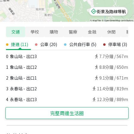
街景及路線導航
交通
學校
購物
醫療
金融
休閒
寵
捷運
(
11
)
公車
(
20
)
公共自行車
(
5
)
停車場
(
3
)
0
象山站 - 出口3
7.7
分鐘 /
567m
1
象山站 - 出口2
8.8
分鐘 /
650m
2
象山站 - 出口1
9.1
分鐘 /
671m
3
永春站 - 出口2
11.4
分鐘 /
819m
4
永春站 - 出口3
12.3
分鐘 /
889m
完整周邊生活圈