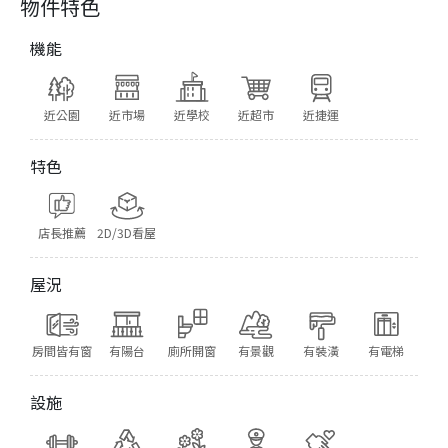
物件特色
機能
近公園
近市場
近學校
近超市
近捷運
特色
店長推薦
2D/3D看屋
屋況
房間皆有窗
有陽台
廁所開窗
有景觀
有裝潢
有電梯
設施