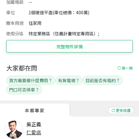
加蓋格局
--
車位
1個坡道平面(車位總價：400萬)
謄本用途
住家用
使用分區
特定業務區（信義計畫特定專用區）;
完整物件詳情
大家都在問
換一換
買方需要繳什麼費用？
有無電梯？
目前是否有租約？
門口可否停車？
本案專家
更多挑選
吳正義
仁愛店