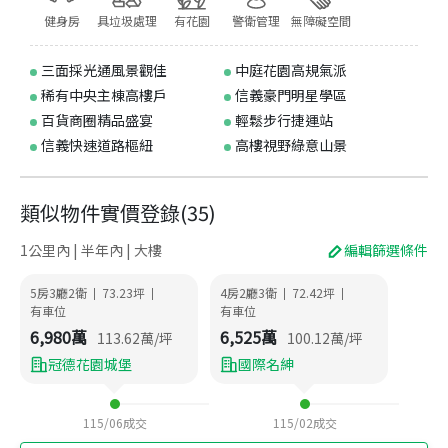
健身房
具垃圾處理
有花園
警衛管理
無障礙空間
三面採光通風景觀佳
中庭花園高規氣派
稀有中央主棟高樓戶
信義豪門明星學區
百貨商圈精品盛宴
輕鬆步行捷運站
信義快速道路樞紐
高樓視野綠意山景
類似物件實價登錄
(
35
)
1公里內 | 半年內 | 大樓
編輯篩選條件
5房3廳2衛
73.23
坪
4房2廳3衛
72.42
坪
|
|
|
|
有車位
有車位
6,980
萬
6,525
萬
113.62
萬/坪
100.12
萬/坪
冠德花園城堡
國際名紳
115/06
成交
115/02
成交