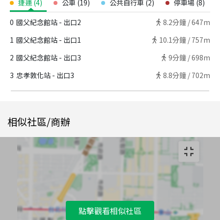
捷運
(
4
)
公車
(
19
)
公共自行車
(
2
)
停車場
(
8
)
0
國父紀念館站 - 出口2
8.2
分鐘 /
647m
1
國父紀念館站 - 出口1
10.1
分鐘 /
757m
2
國父紀念館站 - 出口3
9
分鐘 /
698m
3
忠孝敦化站 - 出口3
8.8
分鐘 /
702m
相似社區/商辦
點擊觀看相似社區