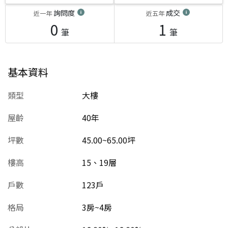
詢問度
成交
近一年
近五年
0
1
筆
筆
基本資料
類型
大樓
屋齡
40
年
坪數
45.00~65.00坪
樓高
15、19層
戶數
123戶
格局
3房~4房