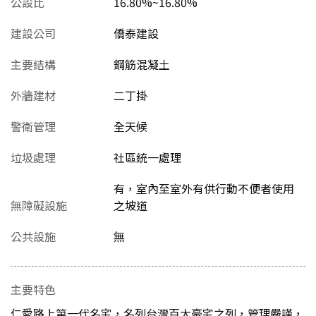
公設比
16.80%~16.80%
建設公司
僑泰建設
主要結構
鋼筋混凝土
外牆建材
二丁掛
警衛管理
全天候
垃圾處理
社區統一處理
有，室內至室外有供行動不便者使用
無障礙設施
之坡道
公共設施
無
主要特色
仁愛路上第一代名宅，名列台灣百大豪宅之列，管理嚴謹，