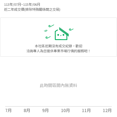
113年/07月~115年/06月
近二年成交價(排除特殊關係間之交易)
本社區
近期沒有成交紀錄，歡迎
洽詢專人為您提供專業市場行情的服務吧！
此時間區間內無資料
7
月
8
月
9
月
10
月
11
月
12
月