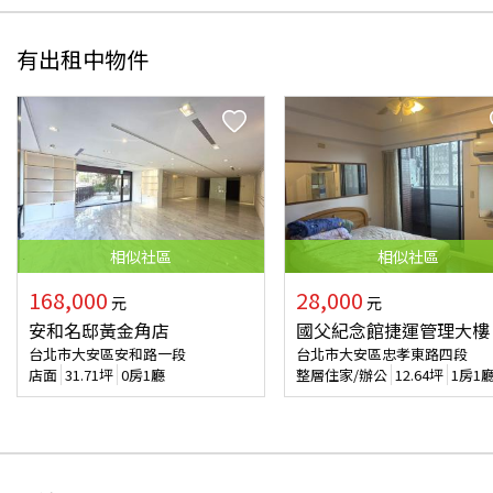
有出租中物件
相似
社區
相似
社區
168,000
28,000
元
元
安和名邸黃金角店
國父紀念館捷運管理大樓
台北市大安區安和路一段
台北市大安區忠孝東路四段
店面
31.71
坪
0房1廳
整層住家/辦公
12.64
坪
1房1