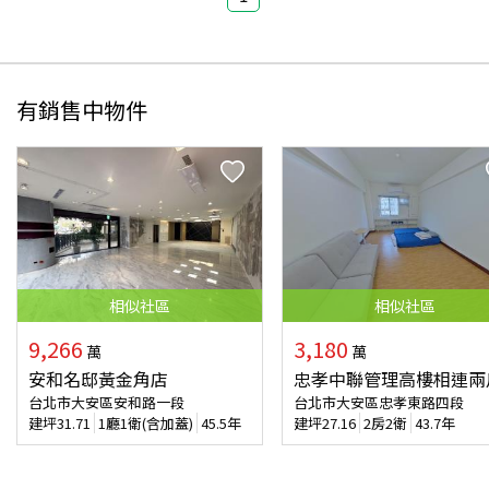
有銷售中物件
相似
社區
相似
社區
9,266
3,180
萬
萬
安和名邸黃金角店
忠孝中聯管理高樓相連兩
台北市大安區安和路一段
台北市大安區忠孝東路四段
建坪
31.71
1廳1衛(含加蓋)
45.5年
建坪
27.16
2房2衛
43.7年