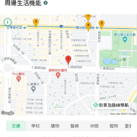
周邊生活機能
街景及路線導航
交通
學校
購物
醫療
休閒
寵物
重要