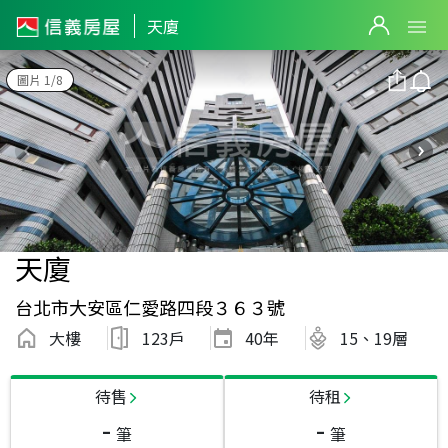
天廈
圖片 1/8
天廈
台北市大安區仁愛路四段３６３號
大樓
123戶
40
年
15、19層
待售
待租
-
-
筆
筆