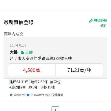
編輯篩選
最新實價登錄
條件
兩年內成交
115
年
01
月
大樓
天廈
台北市大安區仁愛路四段383號三樓
4,580
萬
71.21
萬/坪
建坪
64.31
坪
地坪
7.53
坪
無車位
4房2廳2衛
39.3
年
3
樓/
15
樓
資料說明
內政部實價登錄
交易備註
1