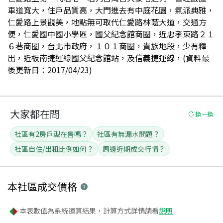
車道寬大，住戶品質高，大門進去有中庭花園，氣派典雅，
仁愛路上景觀美，地點無可取代仁愛路林蔭大道，交通方
便，仁愛國中國小學區，國父紀念館商圈，近忠孝東路２１
６巷商圈，台北巿政府，１０１商圈，貴族地段，少有釋
出，近板南捷運線國父紀念館站，及信義捷運線，(資料最
後更新日：2017/04/23)
大家都在問
換一換
社區有2房戶型在售嗎？
社區有無漏水問題？
社區自住/出租比例如何？
周邊近期成交行情？
本社區
成交價格
本表數值為系統運算結果，計算方式詳情請看
說明