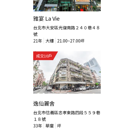
雅宴 La Vie
台北市大安區光復南路２４０巷４８
號
21
年
大樓
21.00~27.00
坪
成交
10
戶
逸仙麗舍
台北市信義區忠孝東路四段５５９巷
１８號
33
年
華廈
坪