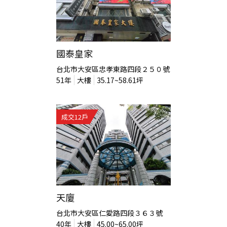
國泰皇家
台北市大安區忠孝東路四段２５０號
51
年
大樓
35.17~58.61
坪
成交
12
戶
天廈
台北市大安區仁愛路四段３６３號
40
年
大樓
45.00~65.00
坪