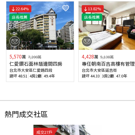
22.64
%
13.82
%
店長推薦
店長推薦
5,570
4,428
萬
萬
7,200
萬
5,138
萬
仁愛鑽石面林蔭邊間四房
專任朝南百吉高樓有管理
台北市大安區仁愛路四段
台北市大安區延吉街
建坪
48.51
4房2廳
49.4年
建坪
44.33
3房2廳
47.0年
熱門成交社區
成交
27
戶