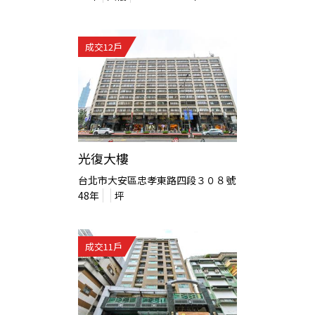
成交
12
戶
光復大樓
台北市大安區忠孝東路四段３０８號
48
年
坪
成交
11
戶