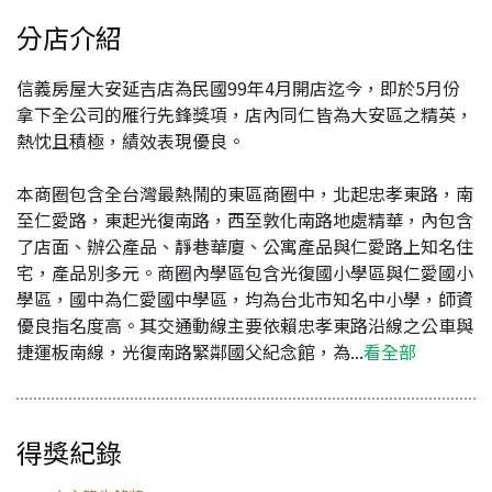
分店介紹
信義房屋大安延吉店為民國99年4月開店迄今，即於5月份
拿下全公司的雁行先鋒獎項，店內同仁皆為大安區之精英，
熱忱且積極，績效表現優良。
本商圈包含全台灣最熱鬧的東區商圈中，北起忠孝東路，南
至仁愛路，東起光復南路，西至敦化南路地處精華，內包含
了店面、辦公產品、靜巷華廈、公寓產品與仁愛路上知名住
宅，產品別多元。商圈內學區包含光復國小學區與仁愛國小
學區，國中為仁愛國中學區，均為台北市知名中小學，師資
優良指名度高。其交通動線主要依賴忠孝東路沿線之公車與
捷運板南線，光復南路緊鄰國父紀念館，為...
看全部
得獎紀錄