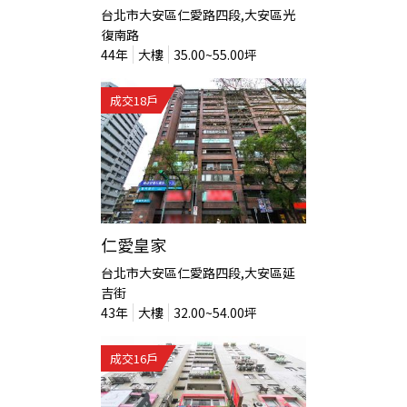
台北市大安區仁愛路四段,大安區光
復南路
44
年
大樓
35.00~55.00
坪
成交
18
戶
仁愛皇家
台北市大安區仁愛路四段,大安區延
吉街
43
年
大樓
32.00~54.00
坪
成交
16
戶