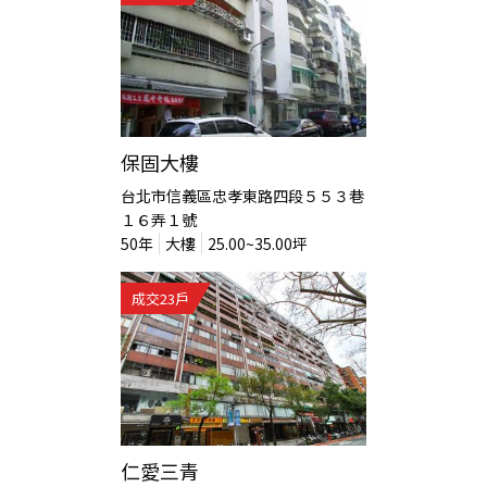
保固大樓
台北市信義區忠孝東路四段５５３巷
１６弄１號
50
年
大樓
25.00~35.00
坪
成交
23
戶
仁愛三青