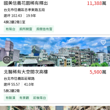
11,388
國美信義花園稀有釋出
萬
台北市信義區忠孝東路五段
建坪
102.43
19.9年
4房2廳2衛1室
有陽台
廁所開窗
房間皆有窗
5,980
北醫稀有大空間次高樓
萬
台北市信義區莊敬路
建坪
55.57
41.0年
5房2廳2衛
有裝潢
有景觀
前後陽台