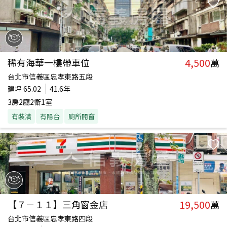
4,500
稀有海華一樓帶車位
萬
台北市信義區忠孝東路五段
建坪
65.02
41.6年
3房2廳2衛1室
有裝潢
有陽台
廁所開窗
19,500
【７－１１】三角窗金店
萬
台北市信義區忠孝東路四段