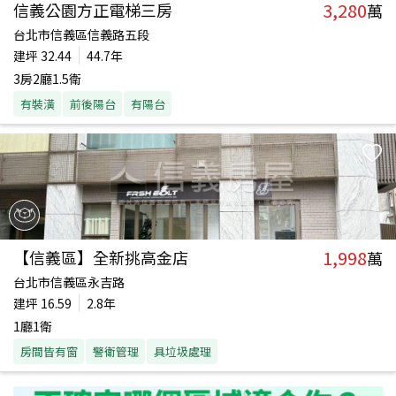
3,280
信義公園方正電梯三房
萬
台北市信義區信義路五段
建坪
32.44
44.7年
3房2廳1.5衛
有裝潢
前後陽台
有陽台
1,998
【信義區】全新挑高金店
萬
台北市信義區永吉路
建坪
16.59
2.8年
1廳1衛
房間皆有窗
警衛管理
具垃圾處理