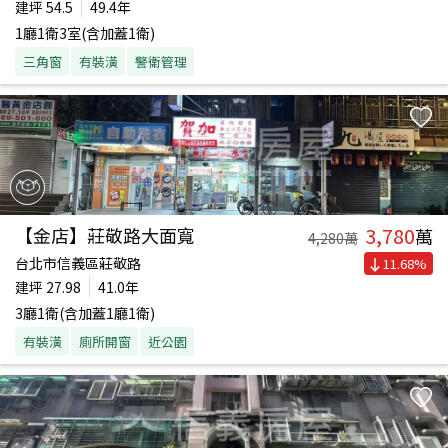
建坪
54.5
49.4年
1廳1衛3室(含加蓋1衛)
三角窗
有裝潢
警衛管理
3,780
【金店】莊敬路大面寬
萬
4,280
萬
台北市信義區莊敬路
11.68
%
建坪
27.98
41.0年
3廳1衛(含加蓋1廳1衛)
有裝潢
廁所開窗
近公園