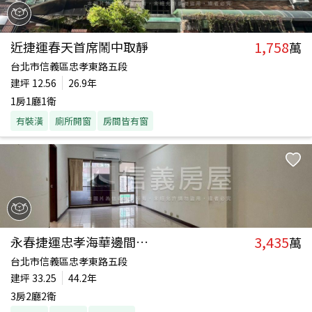
1,758
近捷運春天首席鬧中取靜
萬
台北市信義區忠孝東路五段
建坪
12.56
26.9年
1房1廳1衛
有裝潢
廁所開窗
房間皆有窗
3,435
永春捷運忠孝海華邊間三房
萬
台北市信義區忠孝東路五段
建坪
33.25
44.2年
3房2廳2衛