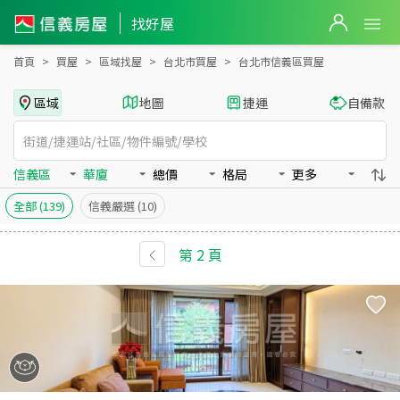
台北市信義區買房：華廈房屋物件出售、房價分析
找好屋
首頁
買屋
區域找屋
台北市買屋
台北市信義區買屋
區域
地圖
捷運
自備款
信義區
華廈
總價
格局
更多
全部
(139)
信義嚴選
(10)
第
2
頁