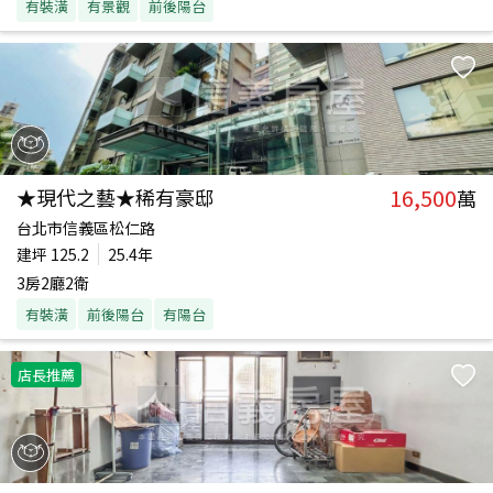
有裝潢
有景觀
前後陽台
16,500
★現代之藝★稀有豪邸
萬
台北市信義區松仁路
建坪
125.2
25.4年
3房2廳2衛
有裝潢
前後陽台
有陽台
店長推薦