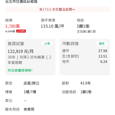
台北市信義區莊敬路
有
172
人也在關注這間👀
總價
建坪單價
格局
3,780
萬
135.10 萬/坪
3廳1衛
4,280萬
含加蓋1廳1衛
11.68%
房貸試算
坪數詳情
計算
細項
122,919
元/月
建坪
27.98
主(含其他)
13.51
|
|
30
年
利率
2.35
%概算
2
地坪
6.24
年寬限期
​符合首購資格嗎?
類型
店面/辦公
屋齡
41.0年
樓層
1樓/7樓
加蓋格局
1廳1衛
車位
--
謄本用途
商業用