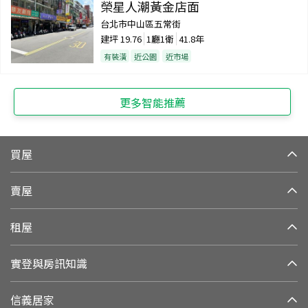
榮星人潮黃金店面
台北市中山區五常街
建坪
19.76
1廳1衛
41.8年
有裝潢
近公園
近市場
更多智能推薦
買屋
賣屋
租屋
實登與房訊知識
信義居家