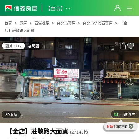
【金店】莊敬路大面寬
【金店】莊敬路大面寬
首頁
買屋
區域找屋
台北市買屋
台北市信義區買屋
【金
店】莊敬路大面寬
圖片 1/17
格局圖
一鍵清空
3D看屋
NEW！
清爽空間
【金店】莊敬路大面寬
(27145K)