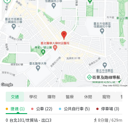
街景及路線導航
交通
學校
購物
醫療
休閒
寵物
警
捷運
(
1
)
公車
(
22
)
公共自行車
(
5
)
停車場
(
3
)
0
台北101/世貿站 - 出口3
8
分鐘 /
629m