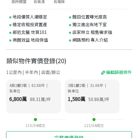
廁所開窗
有裝潢
有電梯
地段優質人潮穩定
醒目位置曝光度高
穩定收租投資置產
獨立進出有地下室
鄰近北醫 世貿101
店家林立 租售需求強
商圈效益 地段保值
網路預約 專人介紹
類似物件實價登錄
(
20
)
1公里內 | 半年內 | 店面/辦公
編輯篩選條件
4房2廳3衛
82.88
坪
3房1廳2衛
31.06
坪
|
|
|
|
有車位
無車位
6,800
萬
1,580
萬
88.31
萬/坪
50.86
萬/坪
115/04
成交
115/04
成交
完整實價登錄