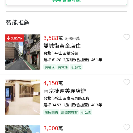
智能推薦
3,588
萬
9.85
%
3,980
萬
雙城街黃金店住
台北市中山區雙城街
建坪
61.28
2房3廳(含加蓋)
46.1年
有裝潢
有電梯
近超市
4,150
萬
南京捷運美麗店辦
台北市松山區南京東路五段
建坪
34.57
2房1廳(含加蓋)
48.7年
廁所開窗
房間皆有窗
近公園
3,000
萬