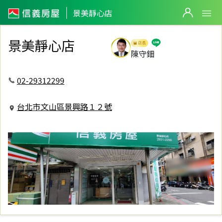
信義房屋景美靜心店
景美靜心店
景美靜心店
陳守鈿
02-29312299
台北市文山區景興路１２號