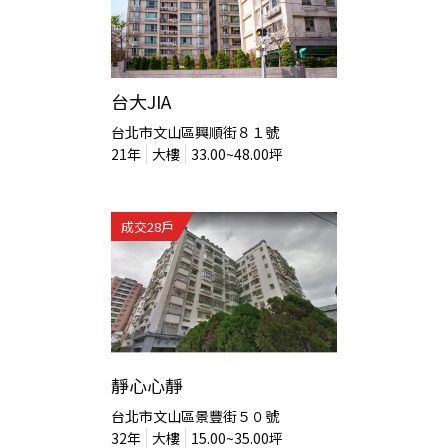
台大JIA
台北市文山區興順街８１號
21
年
大樓
33.00~48.00
坪
成交
28
戶
靜心心靜
台北市文山區景豐街５０號
32
年
大樓
15.00~35.00
坪