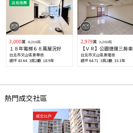
店長推薦
3,000
2,979
萬
萬
4,216
萬
3,260
萬
１８年電梯６８萬屋況好
【ＶＲ】公園捷運三房車
台北市文山區景華街
台北市文山區景隆街
建坪
43.64
3房2廳
18.9年
建坪
64.71
3房2廳
33.3年
熱門成交社區
成交
31
戶