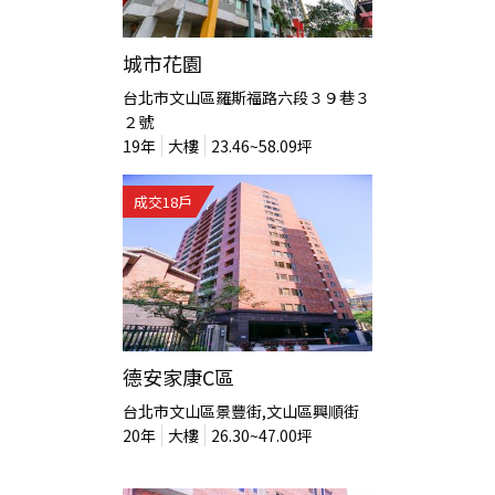
城市花園
台北市文山區羅斯福路六段３９巷３
２號
19
年
大樓
23.46~58.09
坪
成交
18
戶
德安家康C區
台北市文山區景豐街,文山區興順街
20
年
大樓
26.30~47.00
坪