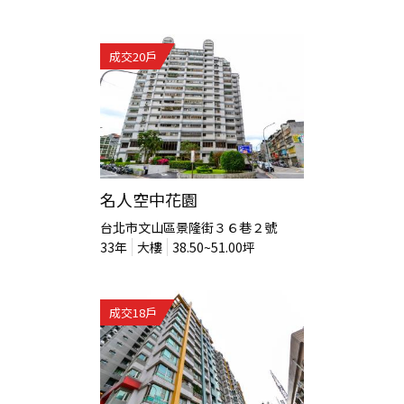
成交
20
戶
名人空中花園
台北市文山區景隆街３６巷２號
33
年
大樓
38.50~51.00
坪
成交
18
戶