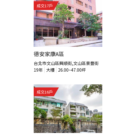
成交
17
戶
德安家康A區
台北市文山區興順街,文山區景豐街
19
年
大樓
26.00~47.00
坪
成交
16
戶