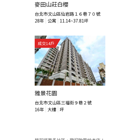
麥田山莊白櫻
台北市文山區仙岩路１６巷７０號
28
年
公寓
11.14~37.81
坪
成交
14
戶
雅景花園
台北市文山區三福街９巷２號
16
年
大樓
坪