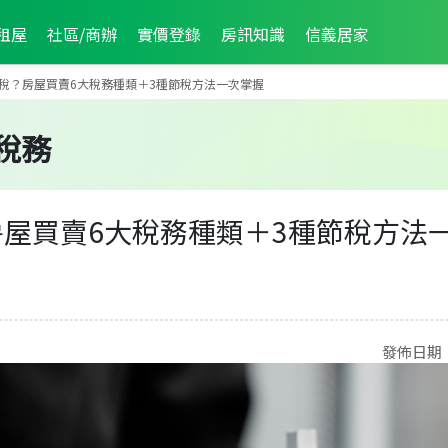
租屋
社區/商辦
實價登錄
房訊知識
信義居家
稅？房屋買賣6大稅務種類＋3種節稅方法一次掌握
稅務
屋買賣6大稅務種類＋3種節稅方法
發佈日期