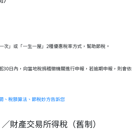
生一次」或「一生一屋」2種優惠稅率方式，幫助節稅。
起30日內，向當地稅捐稽徵機關進行申報，若逾期申報，則會
間、稅額算法、節稅妙方告訴您
制）／財產交易所得稅（舊制）