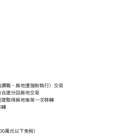
如調職、房地遭強制執行）交易
商合建分回房地交易
重建取得房地後第一次移轉
移轉
00萬元以下免稅）