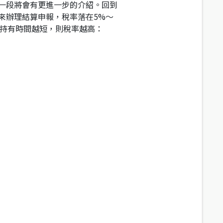
一段將會有更進一步的介紹。回到
來辦理結算申報，稅率落在5%～
，持有時間越短，則稅率越高：