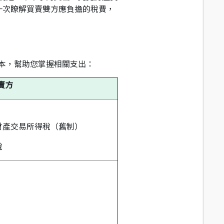
一次瞭解買賣雙方應負擔的稅費，
本，幫助您掌握相關支出：
賣方
財產交易所得稅（舊制）
稅