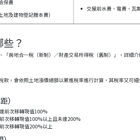
險保費
交屋前水費、電費、瓦
土地及建物登記謄本費）
哪些？
、「房地合一稅（新制）／財產交易所得稅（舊制）」，詳細介
稅款，會依照土地漲價總額以累進稅率進行計算，其稅率又可細
級距）
達前次移轉現值100%
前次移轉現值100%以上且未達200%
前次移轉現值200%以上
間）