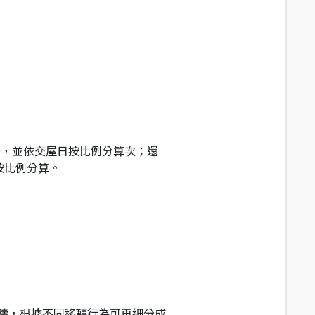
1/30，並依交屋日按比例分算次；還
日按比例分算。
疇，根據不同移轉行為可再細分成