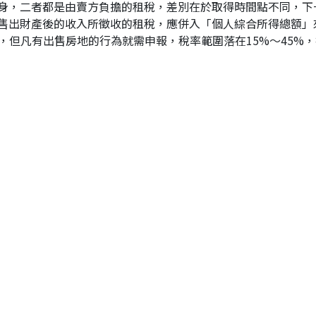
身，二者都是由賣方負擔的租稅，差別在於取得時間點不同，下
售出財產後的收入所徵收的租稅，應併入「個人綜合所得總額」
，但凡有出售房地的行為就需申報，稅率範圍落在15%～45%