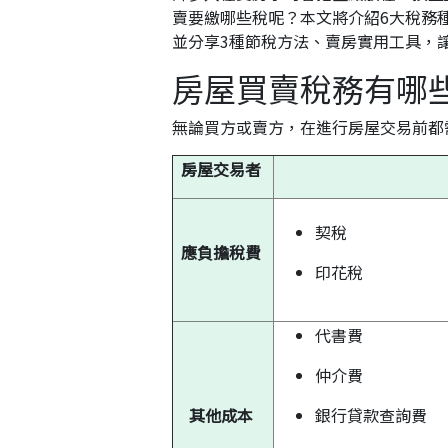
賣要繳哪些稅呢？本文將介紹6大稅務
並分享3種節稅方法、賣房實用工具，
房屋買賣稅務有哪
無論買方或賣方，在進行房屋交易前都
房屋交易者
契稅
應負擔稅費
印花稅
代書費
仲介費
其他成本
銀行貸款查詢費