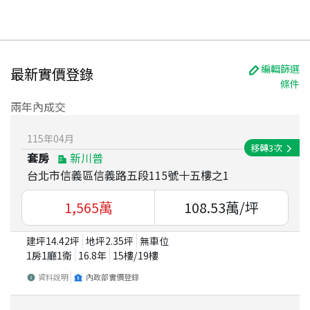
編輯篩選
最新實價登錄
條件
兩年內成交
115
年
04
月
移轉
3
次
套房
新川普
台北市信義區信義路五段115號十五樓之1
1,565
萬
108.53
萬/坪
建坪
14.42
坪
地坪
2.35
坪
無車位
1房1廳1衛
16.8
年
15
樓/
19
樓
資料說明
內政部實價登錄