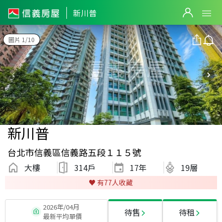
新川普
圖片 1/10
新川普
台北市信義區信義路五段１１５號
大樓
314戶
17
年
19層
♥️ 有
77
人收藏
2026年/04月
待售
待租
最新平均單價