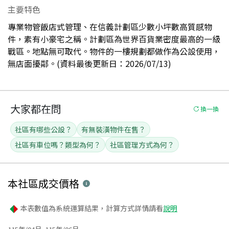
主要特色
專業物管飯店式管理、在信義計劃區少數小坪數高質感物
件，素有小豪宅之稱。計劃區為世界百貨業密度最高的一級
戰區。地點無可取代。物件的一樓規劃都做作為公設使用，
無店面擾鄰。(資料最後更新日：2026/07/13)
大家都在問
換一換
社區有哪些公設？
有無裝潢物件在售？
社區有車位嗎？類型為何？
社區管理方式為何？
本社區
成交價格
本表數值為系統運算結果，計算方式詳情請看
說明