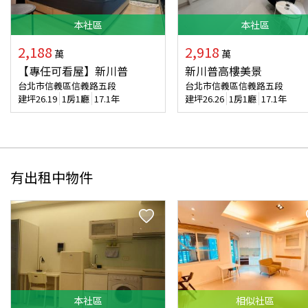
本
社區
本
社區
2,188
2,918
萬
萬
【專任可看屋】新川普
新川普高樓美景
台北市信義區信義路五段
台北市信義區信義路五段
建坪
26.19
1房1廳
17.1年
建坪
26.26
1房1廳
17.1年
有出租中物件
本
社區
相似
社區