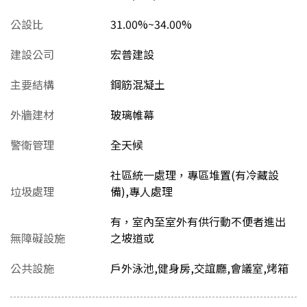
公設比
31.00%~34.00%
建設公司
宏普建設
主要結構
鋼筋混凝土
外牆建材
玻璃帷幕
警衛管理
全天候
社區統一處理，專區堆置(有冷藏設
垃圾處理
備),專人處理
有，室內至室外有供行動不便者進出
無障礙設施
之坡道或
公共設施
戶外泳池,健身房,交誼廳,會議室,烤箱