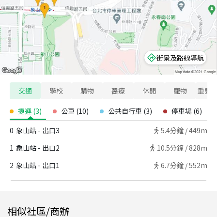
街景及路線導航
交通
學校
購物
醫療
休閒
寵物
重要
捷運
(
3
)
公車
(
10
)
公共自行車
(
3
)
停車場
(
6
)
0
象山站 - 出口3
5.4
分鐘 /
449m
1
象山站 - 出口2
10.5
分鐘 /
828m
2
象山站 - 出口1
6.7
分鐘 /
552m
相似社區/商辦