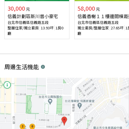
30,000
58,000
元
元
信義計劃區新川普小豪宅
信義香榭１１樓邊間棟距
台北市信義區信義路五段
台北市信義區信義路五段
整層住家/獨立套房
13.93
坪
1房0
獨立套房/整層住家
27.65
坪
1
廳
廳
周邊生活機能