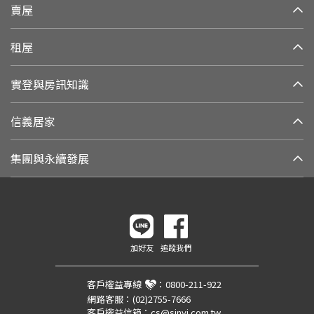
賣屋
租屋
實登與房訊知識
信義居家
集團與永續發展
加好友
追蹤我們
客戶權益專線
：
0800-211-922
網路客服：
(02)2755-7666
客戶權益信箱：
cs@sinyi.com.tw