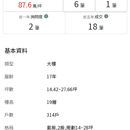
6
1
87.6
筆
筆
萬/坪
詢問度
成交
近一年
近五年
2
18
筆
筆
基本資料
類型
大樓
屋齡
17
年
坪數
14.42~27.66坪
樓高
19層
戶數
314戶
格局
套房,2房,規劃14~28坪