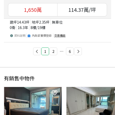
1,650
萬
114.37
萬/坪
建坪
14.43
坪
地坪
2.35
坪
無車位
0衛
16.3
年
8
樓/
19
樓
資料說明
內政部實價登錄
交易備註
1
2
⋯
6
有銷售中物件