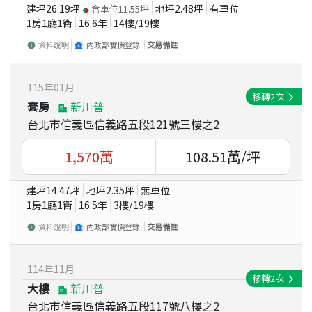
建坪
26.19
坪
地坪
2.48
坪
有車位
含車位
11.55
坪
1房1廳1衛
16.6
年
14
樓/
19
樓
資料說明
內政部實價登錄
交易備註
115
年
01
月
移轉
2
次
套房
新川普
台北市信義區信義路五段121號三樓之2
1,570
萬
108.51
萬/坪
建坪
14.47
坪
地坪
2.35
坪
無車位
1房1廳1衛
16.5
年
3
樓/
19
樓
資料說明
內政部實價登錄
交易備註
114
年
11
月
移轉
2
次
大樓
新川普
台北市信義區信義路五段117號八樓之2