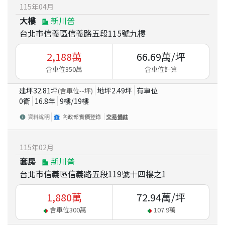
115
年
04
月
大樓
新川普
台北市信義區信義路五段115號九樓
2,188
萬
66.69
萬/坪
含車位350萬
含車位計算
建坪
32.81
坪
地坪
2.49
坪
有車位
(含車位
--
坪)
0衛
16.8
年
9
樓/
19
樓
資料說明
內政部實價登錄
交易備註
115
年
02
月
套房
新川普
台北市信義區信義路五段119號十四樓之1
1,880
萬
72.94
萬/坪
含車位
300
萬
107.9
萬