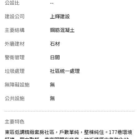
公設比
--
建設公司
上輝建設
主要結構
鋼筋混凝土
外牆建材
石材
警衛管理
日間
垃圾處理
社區統一處理
無障礙設施
無
公共設施
無
主要特色
東區低調精緻套房社區，戶數單純，整棟純住。177巷環境