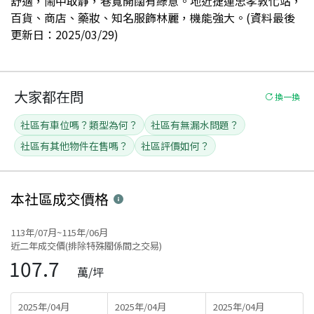
舒適，鬧中取靜，巷寬開闊有綠意。地近捷運忠孝敦化站，
百貨、商店、藥妝、知名服飾林麗，機能強大。(資料最後
更新日：2025/03/29)
大家都在問
換一換
社區有車位嗎？類型為何？
社區有無漏水問題？
社區有其他物件在售嗎？
社區評價如何？
本社區
成交價格
113年/07月~115年/06月
近二年成交價(排除特殊關係間之交易)
107.7
萬/坪
2025年/04月
2025年/04月
2025年/04月