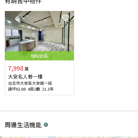
有銷售中物件
相似
社區
7,998
萬
大安名人巷一樓
台北市大安區大安路一段
建坪
62.68
4房2廳
21.3年
周邊生活機能