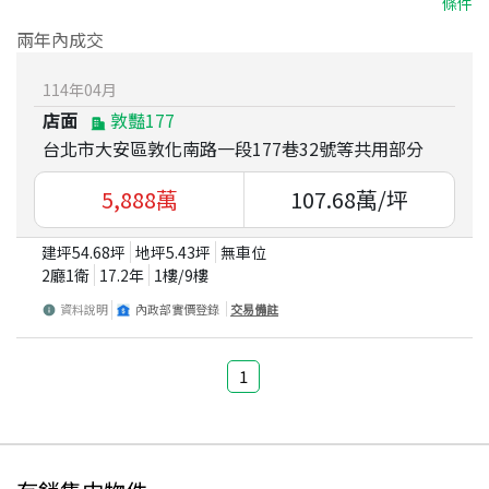
條件
兩年內成交
114
年
04
月
店面
敦豔177
台北市大安區敦化南路一段177巷32號等共用部分
5,888
萬
107.68
萬/坪
建坪
54.68
坪
地坪
5.43
坪
無車位
2廳1衛
17.2
年
1
樓/
9
樓
資料說明
內政部實價登錄
交易備註
1