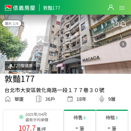
敦豔177
圖片 1/6
720度環景
敦豔177
台北市大安區敦化南路一段１７７巷３０號
華廈
36戶
18
年
9層
2025年/04月
待售
待租
最新平均單價
-
-
107.7
筆
筆
萬/坪