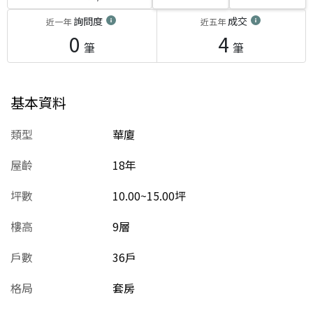
詢問度
成交
近一年
近五年
0
4
筆
筆
基本資料
類型
華廈
屋齡
18
年
坪數
10.00~15.00坪
樓高
9層
戶數
36戶
格局
套房