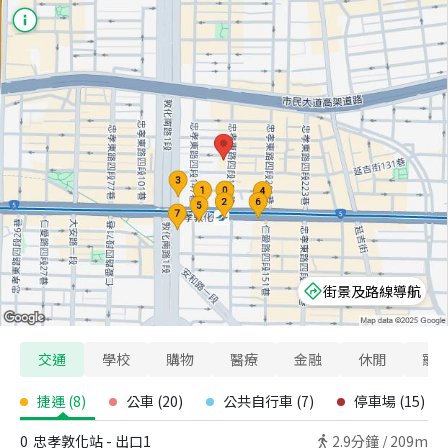
街景及路線導航
交通
學校
購物
醫療
金融
休閒
寵
捷運
(
8
)
公車
(
20
)
公共自行車
(
7
)
停車場
(
15
)
0
忠孝敦化站 - 出口1
2.9
分鐘 /
209m