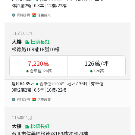
3房2廳2衛
0.8
年
12
樓/
22
樓
資料說明
信義成交
115
年
01
月
大樓
松德長虹
松德路169巷18號10樓
7,220
萬
126
萬/坪
含車位
320
萬
126
萬
建坪
64.85
坪
地坪
7.36
坪
有車位
含車位
10.09
坪
3房2廳2衛
0.6
年
10
樓/
22
樓
資料說明
信義成交
115
年
01
月
大樓
松德長虹
台北市信義區松德路169巷20號四樓