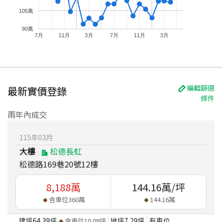
105萬
90萬
7月
11月
3月
7月
11月
3月
編輯篩選
最新實價登錄
條件
兩年內成交
115
年
03
月
大樓
松德長虹
松德路169巷20號12樓
8,188
萬
144.16
萬/坪
含車位
360
萬
144.16
萬
建坪
64.39
坪
地坪
7.29
坪
有車位
含車位
10.09
坪