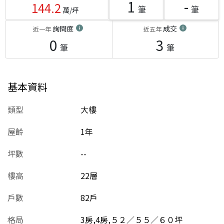
1
-
144.2
筆
筆
萬/坪
詢問度
成交
近一年
近五年
0
3
筆
筆
基本資料
類型
大樓
屋齡
1
年
坪數
--
樓高
22層
戶數
82戶
格局
3房,4房,５２／５５／６０坪