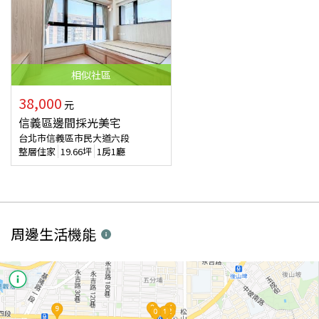
相似
社區
38,000
元
信義區邊間採光美宅
台北市信義區市民大道六段
整層住家
19.66
坪
1房1廳
周邊生活機能