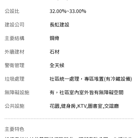
公設比
32.00%~33.00%
建設公司
長虹建設
主要結構
鋼骨
外牆建材
石材
警衛管理
全天候
垃圾處理
社區統一處理，專區堆置(有冷藏設備)
無障礙設施
有，社區室內室外皆有無障礙空間
公共設施
花園,健身房,KTV,圖書室,交誼廳
主要特色