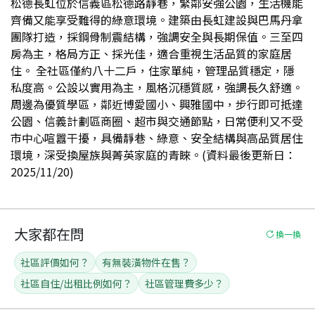
松德長虹位於信義區松德路靜巷，緊鄰安強公園，生活機能
齊備又能享受難得的綠意環境。建築由長虹建設與巴馬丹拿
團隊打造，採鋼骨制震結構，強調安全與長期保值。三至四
房為主，格局方正、採光佳，適合重視生活品質的家庭居
住。 全社區僅約八十二戶，住家單純，管理品質穩定，隱
私度高。公設以實用為主，風格沉穩質感，強調長久舒適。
周邊為優質學區，鄰近博愛國小、興雅國中，步行即可抵達
公園、信義計劃區商圈、超市與交通節點，日常便利又不受
市中心喧囂干擾，具備靜巷、綠意、安全結構與高品質居住
環境，深受換屋族與菁英家庭的青睞。(資料最後更新日：
2025/11/20)
大家都在問
換一換
社區評價如何？
有無裝潢物件在售？
社區自住/出租比例如何？
社區管理費多少？