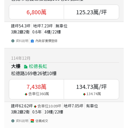
6,800
萬
125.23
萬/坪
建坪
54.3
坪
地坪
7.23
坪
無車位
3房2廳2衛
0.6
年
4
樓/
22
樓
資料說明
內政部實價登錄
114
年
12
月
大樓
松德長虹
松德路169巷26號10樓
7,438
萬
134.73
萬/坪
含車位
360
萬
134.74
萬
建坪
62.62
坪
地坪
7.05
坪
有車位
含車位
10.09
坪
3房2廳2衛
0.5
年
10
樓/
22
樓
資料說明
信義成交