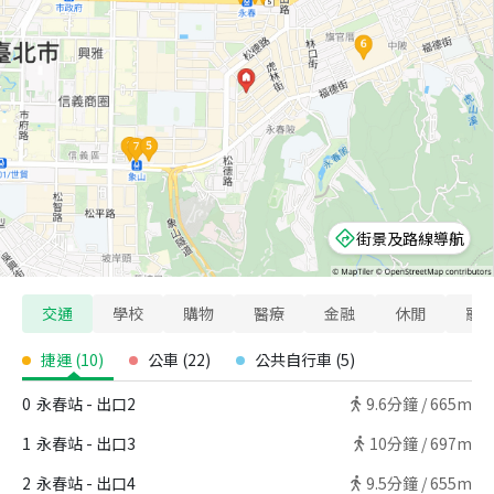
街景及路線導航
交通
學校
購物
醫療
金融
休閒
寵
捷運
(
10
)
公車
(
22
)
公共自行車
(
5
)
0
永春站 - 出口2
9.6
分鐘 /
665m
1
永春站 - 出口3
10
分鐘 /
697m
2
永春站 - 出口4
9.5
分鐘 /
655m