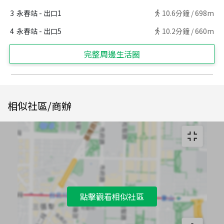
3
永春站 - 出口1
10.6
分鐘 /
698m
4
永春站 - 出口5
10.2
分鐘 /
660m
完整周邊生活圈
相似社區/商辦
點擊觀看相似社區