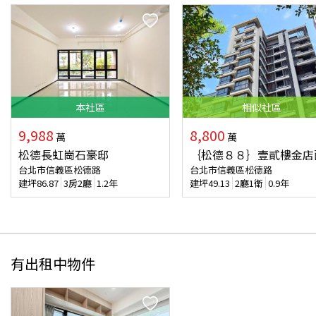
本
社區
相似
社區
9,988
8,800
萬
萬
松德長虹崗石豪邸
｛松德８８｝壹貳樓金店
台北市信義區松德路
台北市信義區松德路
建坪
86.87
3房2廳
1.2年
建坪
49.13
2廳1衛
0.9年
有出租中物件