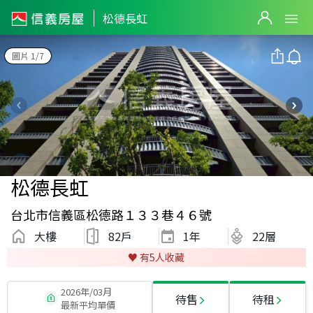
松德長虹
圖片 1/7
松德長虹
台北市信義區松德路１３３巷４６號
大樓
82戶
1
年
22層
♥️ 有
5
人收藏
2026年/03月
待售
待租
最新平均單價