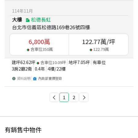
114
年
11
月
大樓
松德長虹
台北市信義區松德路169巷26號四樓
6,800
萬
122.77
萬/坪
含車位
350
萬
122.79
萬
建坪
62.62
坪
地坪
7.05
坪
有車位
含車位
10.09
坪
3房2廳2衛
0.4
年
4
樓/
22
樓
資料說明
內政部實價登錄
1
2
有銷售中物件