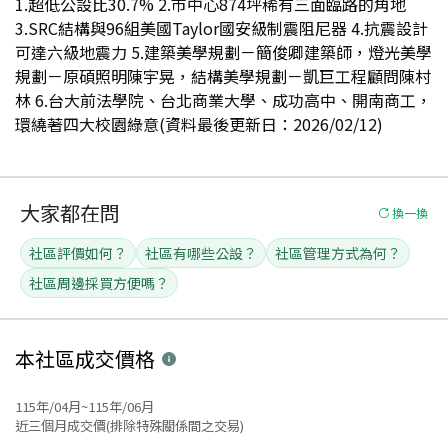
1.超低公設比30.7% 2.市中心874坪稀有三面臨路的角地
3.SRC結構與96組美國Taylor國安級制震阻尼器 4.抗震設計
可達六級地震力 5.建築美學規劃－簡俊卿建築師，燈光美學
規劃－原碩照明陳宇晃，結構美學規劃－凱巨工程顧問陳村
林 6.台大前法學院、台北商業大學、成功高中、開南商工，
環繞著四大校園綠意(資料最後更新日：2026/02/12)
大家都在問
換一換
社區評價如何？
社區有哪些公設？
社區管理方式為何？
社區周邊採買方便嗎？
本社區
成交價格
115年/04月~115年/06月
近三個月成交價(排除特殊關係間之交易)