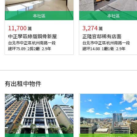
本
社區
本
社區
11,700
3,274
萬
萬
中正學區綠蔭鋼骨新屋
正隆官邸稀有店面
台北市中正區杭州南路一段
台北市中正區杭州南路一段
建坪
75.89
2房2廳
2.9年
建坪
14.88
1廳1衛
2.9年
有出租中物件