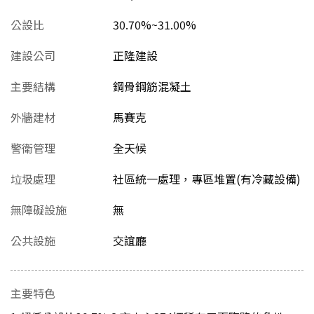
公設比
30.70%~31.00%
建設公司
正隆建設
主要結構
鋼骨鋼筋混凝土
外牆建材
馬賽克
警衛管理
全天候
垃圾處理
社區統一處理，專區堆置(有冷藏設備)
無障礙設施
無
公共設施
交誼廳
主要特色