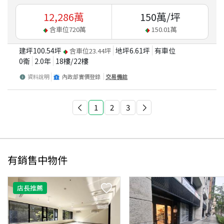
12,286
萬
150
萬/坪
含車位
720
萬
150.01
萬
建坪
100.54
坪
地坪
6.61
坪
有車位
含車位
23.44
坪
0衛
2.0
年
18
樓/
22
樓
資料說明
內政部實價登錄
交易備註
1
2
3
有銷售中物件
店長推薦