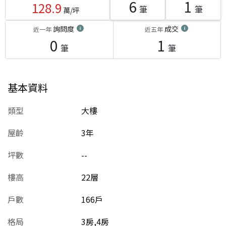
6
1
128.9
筆
筆
萬/坪
詢問度
成交
近一年
近五年
0
1
筆
筆
基本資料
類型
大樓
屋齡
3
年
坪數
--
樓高
22層
戶數
166戶
格局
3房,4房