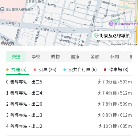
街景及路線導航
交通
學校
購物
醫療
金融
休閒
寵
捷運
(
5
)
公車
(
26
)
公共自行車
(
6
)
停車場
(
8
)
0
善導寺站 - 出口5
7.3
分鐘 /
503m
1
善導寺站 - 出口4
7.4
分鐘 /
512m
2
善導寺站 - 出口6
7.8
分鐘 /
509m
3
善導寺站 - 出口3
8.8
分鐘 /
612m
4
善導寺站 - 出口2
10
分鐘 /
685m