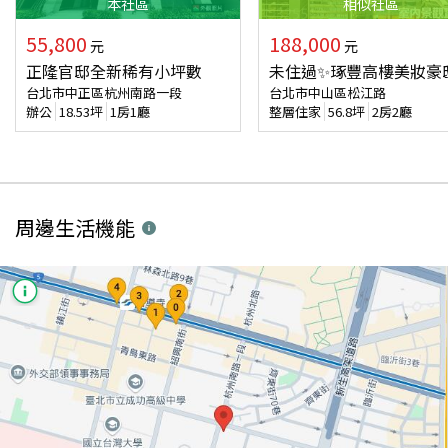
本
社區
相似
社區
55,800
188,000
元
元
正隆官邸全新稀有小坪數
未住過✨琢豐高樓美妝豪
台北市中正區杭州南路一段
台北市中山區松江路
辦公
18.53
坪
1房1廳
整層住家
56.8
坪
2房2廳
周邊生活機能