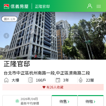
正隆官邸
圖片 1/8
正隆官邸
台北市中正區杭州南路一段,中正區濟南路二段
大樓
166戶
3
年
22層
♥️ 有
26
人收藏
2026年/04月
待售
待租
最新平均單價