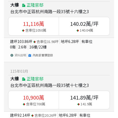
大樓
正隆官邸
台北市中正區杭州南路一段35號十六樓之3
11,116
萬
140.02
萬/坪
含車位
1050
萬
140.04
萬
建坪
103.86
坪
地坪
6.28
坪
有車位
含車位
31.98
坪
0衛
2.6
年
16
樓/
22
樓
資料說明
內政部實價登錄
115
年
03
月
大樓
正隆官邸
台北市中正區杭州南路一段35號十七樓之3
10,900
萬
141.89
萬/坪
含車位
700
萬
141.9
萬
建坪
92.14
坪
地坪
6.28
坪
有車位
含車位
20.26
坪