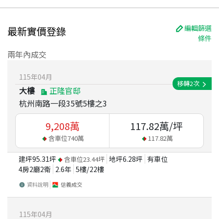
編輯篩選
最新實價登錄
條件
兩年內成交
115
年
04
月
移轉
2
次
大樓
正隆官邸
杭州南路一段35號5樓之3
9,208
萬
117.82
萬/坪
含車位
740
萬
117.82
萬
建坪
95.31
坪
地坪
6.28
坪
有車位
含車位
23.44
坪
4房2廳2衛
2.6
年
5
樓/
22
樓
資料說明
信義成交
115
年
04
月