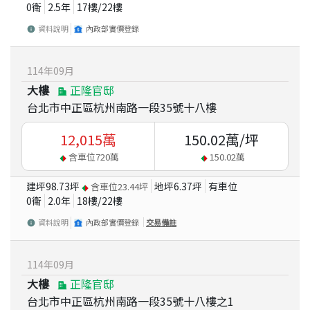
0衛
2.5
年
17
樓/
22
樓
資料說明
內政部實價登錄
114
年
09
月
大樓
正隆官邸
台北市中正區杭州南路一段35號十八樓
12,015
萬
150.02
萬/坪
含車位
720
萬
150.02
萬
建坪
98.73
坪
地坪
6.37
坪
有車位
含車位
23.44
坪
0衛
2.0
年
18
樓/
22
樓
資料說明
內政部實價登錄
交易備註
114
年
09
月
大樓
正隆官邸
台北市中正區杭州南路一段35號十八樓之1