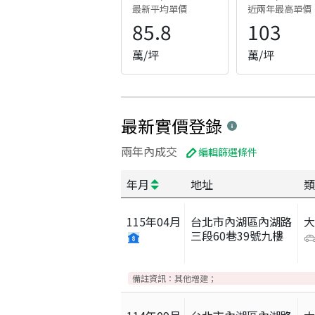
最新平均單價
近兩年最高單價
85.8
103
萬/坪
萬/坪
最新實價登錄
兩年內成交
編輯篩選條件
年月
地址
類
115
年
04
月
台北市內湖區內湖路
三段60巷39號九樓
備註資訊：
其他增建；