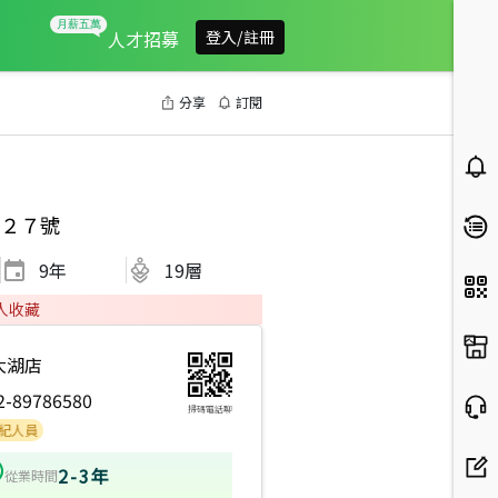
人才招募
登入/註冊
分享
訂閱
２７號
9
年
19層
人收藏
大湖店
2-89786580
掃碼電話聊
2-3年
從業時間