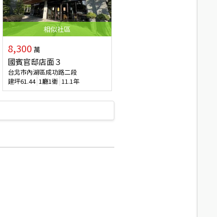
相似
社區
8,300
萬
國賓官邸店面３
台北市內湖區成功路二段
建坪
61.44
1廳1衛
11.1年