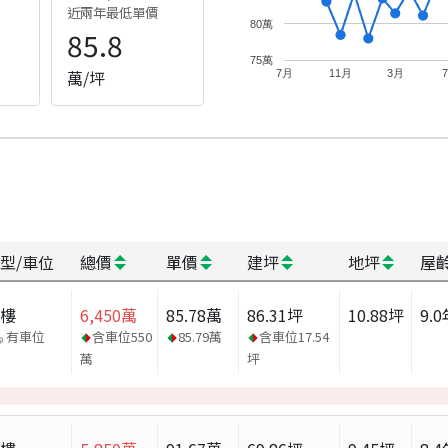
近兩年最低單價
80萬
85.8
75萬
萬/坪
7月
11月
3月
型/車位
總價
單價
建坪
地坪
屋
大樓
6,450
萬
85.78
萬
86.31
坪
10.88
坪
9.0
有車位
含車位
550
85.79
萬
含車位
17.54
萬
坪