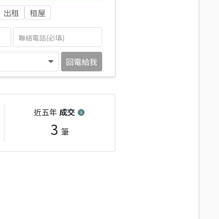
出租
租屋
回電給我
近五年
成交
3
筆