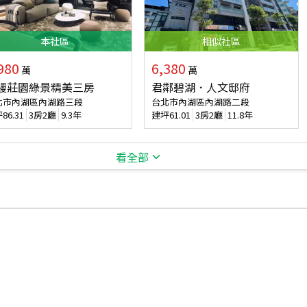
本
社區
相似
社區
980
6,380
萬
萬
縵莊園綠景精美三房
君鄰碧湖．人文邸府
北市內湖區內湖路三段
台北市內湖區內湖路二段
坪
86.31
3房2廳
9.3年
建坪
61.01
3房2廳
11.8年
看全部