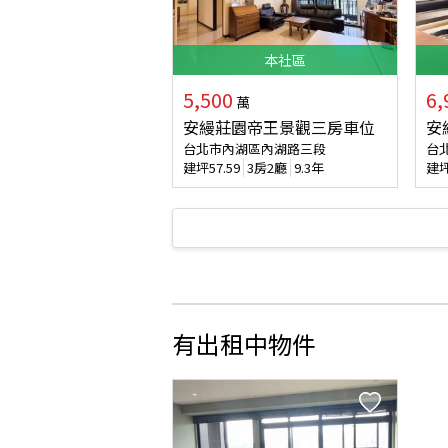
本
社區
5,500
6,
萬
安縵莊園帝王景觀三房車位
安
台北市內湖區內湖路三段
台
建坪
57.59
3房2廳
9.3年
建
有出租中物件