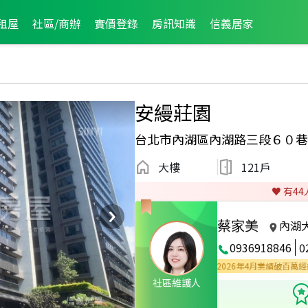
租屋
社區/商辦
實價登錄
房訊知識
信義居家
安縵莊園
台北市內湖區內湖路三段６０巷
大樓
121戶
♥️ 有
44
蔡家美
內湖
0936918846
0
25年3月區成件TOP3
2025年2月區成件TOP3
2026年4月業績破百萬經紀人員
社區維護人