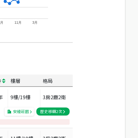
7月
11月
3月
齡
樓層
格局
年
9
樓/
19
樓
3房2廳2衛
安縵莊園
歷史移轉
2
次