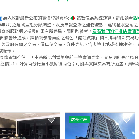
為內政部最新公布的實價登錄資料;
該數值為系統運算，詳細請看
說
020年7月之建物型態分類調整，以及申報登錄之建物型態、建物權狀登載
價查詢服務網之搜尋結果有所差異，請斟酌參考。
看看我們如何推估實價
關係影響所造成，詳情請參考頁面之粉色「備註資訊」欄。排除特殊交易
與政府有關之交易、僅車位交易、分件登記、含多筆土地或多棟建物、 交
復顯示。
價登錄資訊推估，再由系統比對當筆與前一筆實價登錄，交易明細完全吻
交總價)-1，計算百分比至小數點後兩位；可能與實際交易有所落差，資料
店長推薦