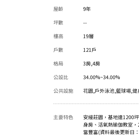
屋齡
9
年
坪數
--
樓高
19層
戶數
121戶
格局
3房,4房
公設比
34.00%~34.00%
公共設施
花園,戶外泳池,籃球場,健
主要特色
安縵莊園，基地達1200
身房、活氧熱瑜伽教室，
當豐富(資料最後更新日：202