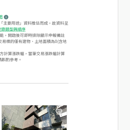
明
之「主要用途」資料推估而成，故資料呈
登錄類型與順序
功能，開啟後可即時排除顯示申報備註
易標的僅有建物、土地面積為0(含地
合方計算漲跌幅，當筆交易漲跌幅計算
請斟酌參考。