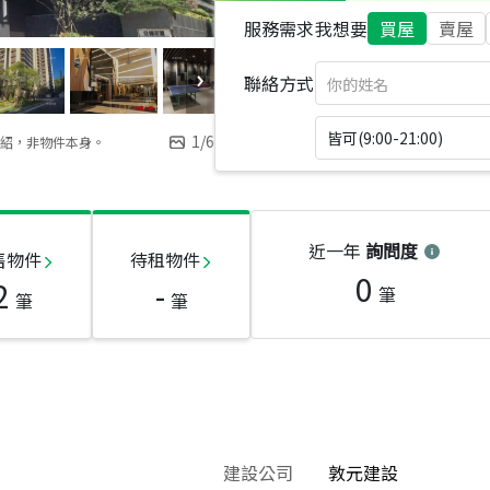
服務需求
我想要
買屋
賣屋
聯絡方式
皆可(9:00-21:00)
1
/
6
紹，非物件本身。
近一年
詢問度
售物件
待租物件
0
2
-
筆
筆
筆
建設公司
敦元建設