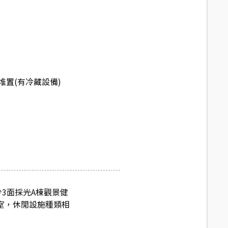
堆置(有冷藏設備)
少3面採光A棟觀景健
室，休閒設施種類相