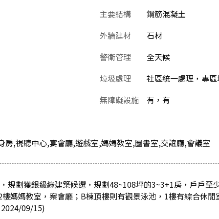
主要結構
鋼筋混凝土
外牆建材
石材
警衛管理
全天候
垃圾處理
社區統一處理，專區
無障礙設施
有，有
身房,視聽中心,宴會廳,遊戲室,媽媽教室,圖書室,交誼廳,會議室
坪，規劃獲銀級綠建築候選，規劃48~108坪的3~3+1房，戶戶至
2樓媽媽教室，案會廳；B棟頂樓則有觀景泳池，1樓有綜合休閒
4/09/15)