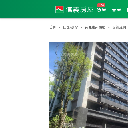
買屋
賣屋
首頁
社區/商辦
台北市內湖區
安縵莊園
2026年4月區成件TOP1
2025年4月區成件TOP3
20