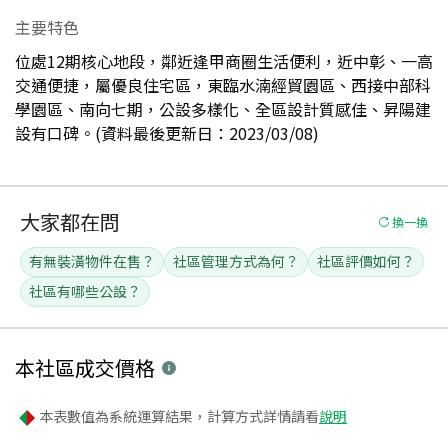
主要特色
位處12期核心地段，鄰近逢甲商圈生活便利，近中彰、一高
交通便捷，屬優良住宅區，東臨水湳經貿園區、西接中部科
學園區、南向七期，公設多樣化、全區設計質感佳、昇陽建
設有口碑。(資料最後更新日：2023/03/08)
大家都在問
換一換
有無裝潢物件在售？
社區管理方式為何？
社區評價如何？
社區有哪些公設？
本社區
成交價格
本表數值為系統運算結果，計算方式詳情請看
說明