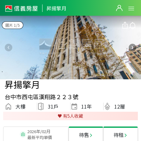
昇揚擎月
圖片 1/5
昇揚擎月
台中市西屯區漢翔路２２３號
大樓
31戶
11
年
12層
♥️ 有
5
人收藏
2026年/02月
待售
待租
最新平均單價