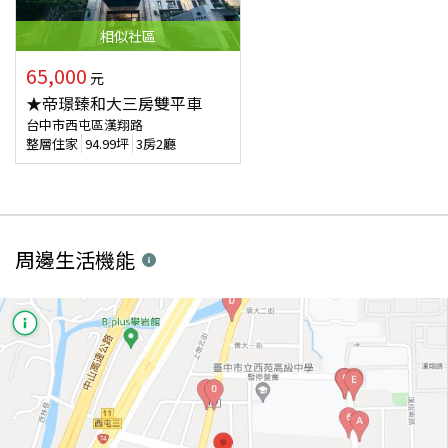
相似
社區
65,000
元
★帝璟臻和大三房雙平車
台中市西屯區漢翔路
整層住家
94.99
坪
3房2廳
周邊生活機能