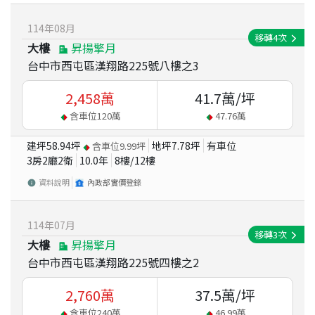
114
年
08
月
移轉
4
次
大樓
昇揚擎月
台中市西屯區漢翔路225號八樓之3
2,458
萬
41.7
萬/坪
含車位
120
萬
47.76
萬
建坪
58.94
坪
地坪
7.78
坪
有車位
含車位
9.99
坪
3房2廳2衛
10.0
年
8
樓/
12
樓
資料說明
內政部實價登錄
114
年
07
月
移轉
3
次
大樓
昇揚擎月
台中市西屯區漢翔路225號四樓之2
2,760
萬
37.5
萬/坪
含車位
240
萬
46.99
萬