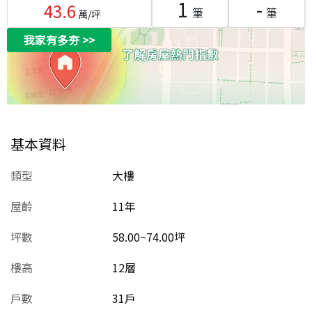
1
-
43.6
筆
筆
萬/坪
我家有多夯
>>
基本資料
類型
大樓
屋齡
11
年
坪數
58.00~74.00坪
樓高
12層
戶數
31戶