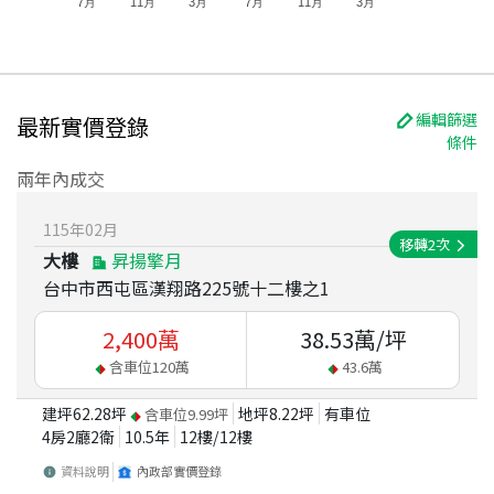
7月
11月
3月
7月
11月
3月
編輯篩選
最新實價登錄
條件
兩年內成交
115
年
02
月
移轉
2
次
大樓
昇揚擎月
台中市西屯區漢翔路225號十二樓之1
2,400
萬
38.53
萬/坪
含車位
120
萬
43.6
萬
建坪
62.28
坪
地坪
8.22
坪
有車位
含車位
9.99
坪
4房2廳2衛
10.5
年
12
樓/
12
樓
資料說明
內政部實價登錄