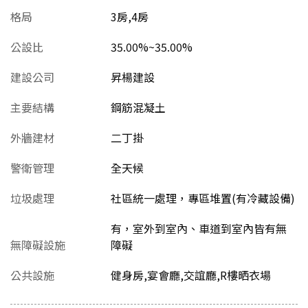
格局
3房,4房
公設比
35.00%~35.00%
建設公司
昇楊建設
主要結構
鋼筋混凝土
外牆建材
二丁掛
警衛管理
全天候
垃圾處理
社區統一處理，專區堆置(有冷藏設備)
有，室外到室內、車道到室內皆有無
無障礙設施
障礙
公共設施
健身房,宴會廳,交誼廳,R樓晒衣場