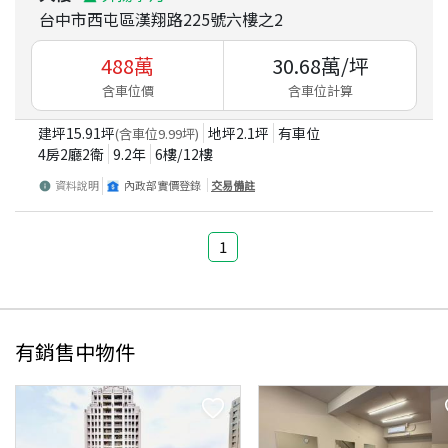
台中市西屯區漢翔路225號六樓之2
488
萬
30.68
萬/坪
含車位價
含車位計算
建坪
15.91
坪
地坪
2.1
坪
有車位
(含車位
9.99
坪)
4房2廳2衛
9.2
年
6
樓/
12
樓
資料說明
內政部實價登錄
交易備註
1
有銷售中物件