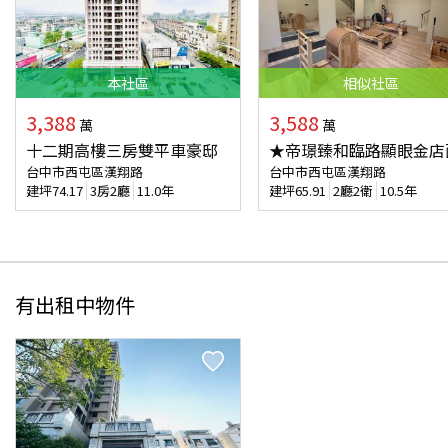
本
社區
相似
社區
3,388
3,588
萬
萬
十二期高樓三房雙平車豪邸
★帝璟臻和臨路顯眼金店
台中市西屯區漢翔路
台中市西屯區漢翔路
建坪
74.17
3房2廳
11.0年
建坪
65.91
2廳2衛
10.5年
有出租中物件