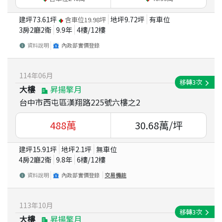
建坪
73.61
坪
地坪
9.72
坪
有車位
含車位
19.98
坪
3房2廳2衛
9.9
年
4
樓/
12
樓
資料說明
內政部實價登錄
114
年
06
月
移轉
3
次
大樓
昇揚擎月
台中市西屯區漢翔路225號六樓之2
488
萬
30.68
萬/坪
建坪
15.91
坪
地坪
2.1
坪
無車位
4房2廳2衛
9.8
年
6
樓/
12
樓
資料說明
內政部實價登錄
交易備註
113
年
10
月
移轉
3
次
大樓
昇揚擎月