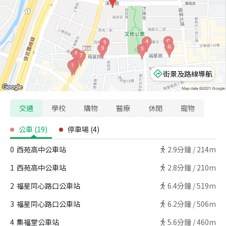
街景及路線導航
交通
學校
購物
醫療
休閒
寵物
公車
(
19
)
停車場
(
4
)
0
西苑高中公車站
2.9
分鐘 /
214m
1
西苑高中公車站
2.8
分鐘 /
210m
2
福星同心路口公車站
6.4
分鐘 /
519m
3
福星同心路口公車站
6.2
分鐘 /
506m
4
集福堂公車站
5.6
分鐘 /
460m