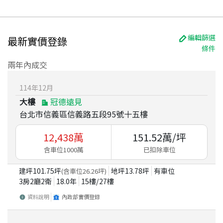
編輯篩選
最新實價登錄
條件
兩年內成交
114
年
12
月
大樓
冠德遠見
台北市信義區信義路五段95號十五樓
12,438
萬
151.52
萬/坪
含車位1000萬
已扣除車位
建坪
101.75
坪
地坪
13.78
坪
有車位
(含車位
26.26
坪)
3房2廳2衛
18.0
年
15
樓/
27
樓
資料說明
內政部實價登錄