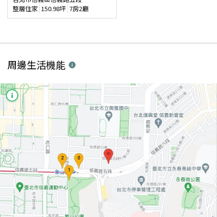
整層住家
150.98
坪
7房2廳
周邊生活機能