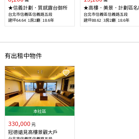
★信義計劃．質感露台御所
★高樓．美景．計劃區名
台北市信義區信義路五段
台北市信義區信義路五段
建坪
64.64
1房2廳
18.6年
建坪
88.62
3房2廳
18.6年
有出租中物件
本
社區
330,000
元
冠德遠見高樓景觀大戶
台北市信義區信義路五段