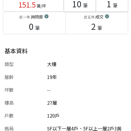
10
1
151.5
筆
筆
萬/坪
詢問度
成交
近一年
近五年
0
2
筆
筆
基本資料
類型
大樓
屋齡
19
年
坪數
--
樓高
27層
戶數
120戶
格局
5F以下一層4戶、5F以上一層2戶3房