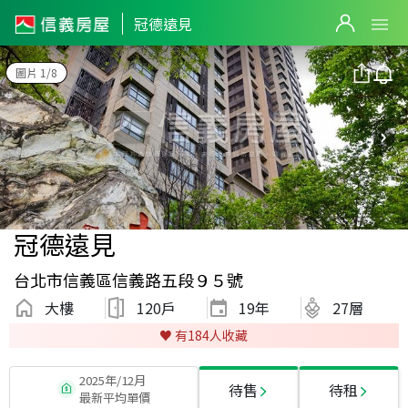
冠德遠見
圖片 1/8
冠德遠見
台北市信義區信義路五段９５號
大樓
120戶
19
年
27層
♥️ 有
184
人收藏
2025年/12月
待售
待租
最新平均單價