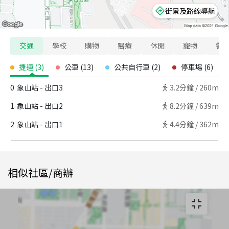
街景及路線導航
交通
學校
購物
醫療
休閒
寵物
警
捷運
(
3
)
公車
(
13
)
公共自行車
(
2
)
停車場
(
6
)
0
象山站 - 出口3
3.2
分鐘 /
260m
1
象山站 - 出口2
8.2
分鐘 /
639m
2
象山站 - 出口1
4.4
分鐘 /
362m
相似社區/商辦