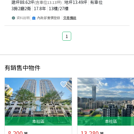
建坪
88.62
坪
地坪
13.49
坪
有車位
(含車位
13.13
坪)
3房2廳2衛
17.8
年
13
樓/
27
樓
資料說明
內政部實價登錄
交易備註
1
有銷售中物件
本
社區
本
社區
8,200
13,280
萬
萬