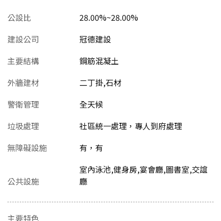
公設比
28.00%~28.00%
建設公司
冠德建設
主要結構
鋼筋混凝土
外牆建材
二丁掛,石材
警衛管理
全天候
垃圾處理
社區統一處理，專人到府處理
無障礙設施
有，有
室內泳池,健身房,宴會廳,圖書室,交誼
公共設施
廳
主要特色