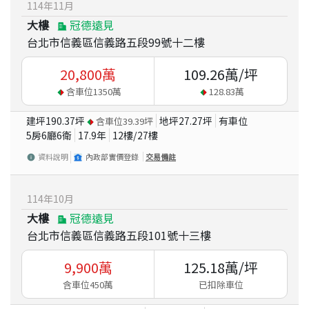
114
年
11
月
大樓
冠德遠見
台北市信義區信義路五段99號十二樓
20,800
萬
109.26
萬/坪
含車位
1350
萬
128.83
萬
建坪
190.37
坪
地坪
27.27
坪
有車位
含車位
39.39
坪
5房6廳6衛
17.9
年
12
樓/
27
樓
資料說明
內政部實價登錄
交易備註
114
年
10
月
大樓
冠德遠見
台北市信義區信義路五段101號十三樓
9,900
萬
125.18
萬/坪
含車位450萬
已扣除車位