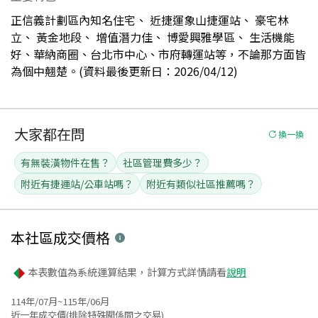
正信義計劃區內知名住宅、 近捷運象山捷運站、 豪宅林
立、 黃金地段、 增值潛力佳、 博愛興雅學區、 生活機能
好、華納商圈、台北市中心、市府轉運站等，不論那方面皆
為個中翹楚。(資料最後更新日：2026/04/12)
大家都在問
換一換
有無裝潢物件在售？
社區管理費多少？
附近有捷運站/公車站嗎？
附近有類似社區推薦嗎？
本社區
成交價格
本表數值為系統運算結果，計算方式詳情請看
說明
114年/07月~115年/06月
近一年成交價(排除特殊關係間之交易)