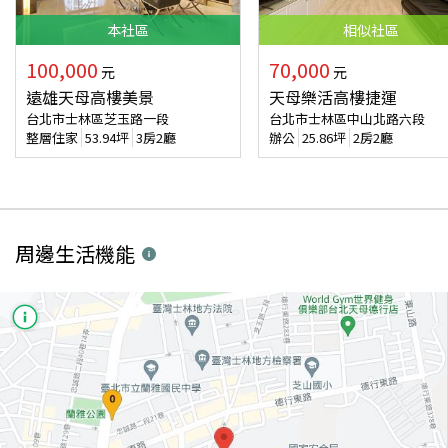
本
社區
相似
社區
100,000
70,000
元
元
遠雄天母高樓美景
天母樂活高樓捷運
台北市士林區芝玉路一段
台北市士林區中山北路六段
整層住家
53.94
坪
3房2廳
辦公
25.86
坪
2房2廳
周邊生活機能