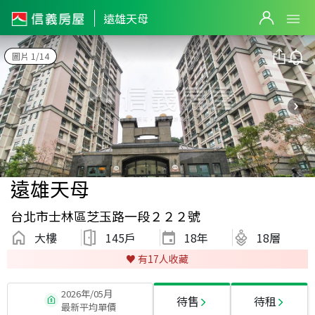
遠雄天母
圖片 1/14
遠雄天母
台北市士林區芝玉路一段２２２號
大樓
145戶
18
年
18層
♥️ 有
17
人收藏
2026年/05月
待售
待租
最新平均單價