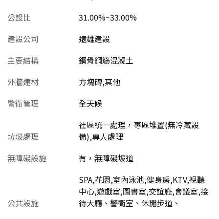
公設比
31.00%~33.00%
建設公司
遠雄建設
主要結構
鋼骨鋼筋混凝土
外牆建材
方塊磚,其他
警衛管理
全天候
社區統一處理，專區堆置(無冷藏設
垃圾處理
備),專人處理
無障礙設施
有，無障礙坡道
SPA,花園,室內泳池,健身房,KTV,視聽
中心,遊戲室,圖書室,交誼廳,會議室,接
公共設施
待大廳、警衛室、休閒步道、