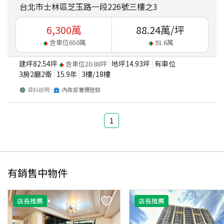
台北市士林區芝玉路一段226號三樓之3
6,300
萬
88.24
萬/坪
含車位
650
萬
91.6
萬
建坪
82.54
坪
地坪
14.93
坪
有車位
含車位
20.88
坪
3房2廳2衛
15.9
年
3
樓/
18
樓
資料說明
內政部實價登錄
1
有銷售中物件
店長推薦
店長推薦