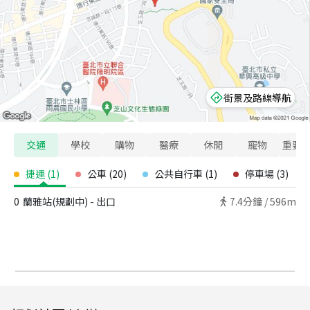
街景及路線導航
交通
學校
購物
醫療
休閒
寵物
重要
捷運
(
1
)
公車
(
20
)
公共自行車
(
1
)
停車場
(
3
)
0
蘭雅站(規劃中) - 出口
7.4
分鐘 /
596m