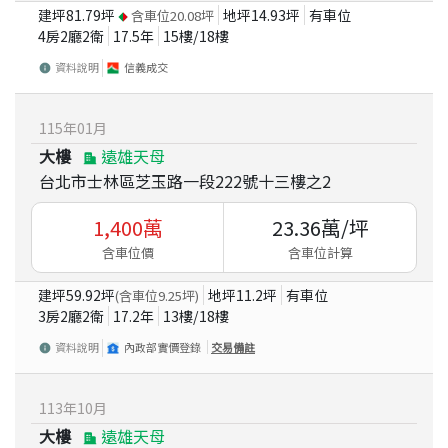
建坪
81.79
坪
地坪
14.93
坪
有車位
含車位
20.08
坪
4房2廳2衛
17.5
年
15
樓/
18
樓
資料說明
信義成交
115
年
01
月
大樓
遠雄天母
台北市士林區芝玉路一段222號十三樓之2
1,400
萬
23.36
萬/坪
含車位價
含車位計算
建坪
59.92
坪
地坪
11.2
坪
有車位
(含車位
9.25
坪)
3房2廳2衛
17.2
年
13
樓/
18
樓
資料說明
內政部實價登錄
交易備註
113
年
10
月
大樓
遠雄天母