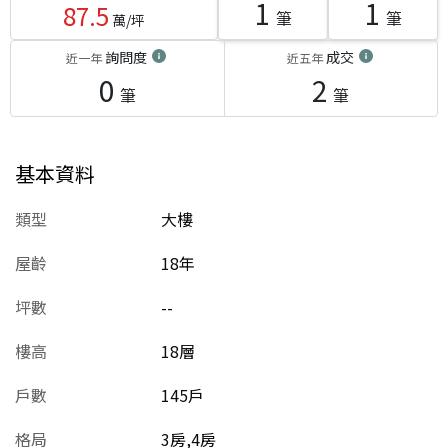
1
1
87.5
筆
筆
萬/坪
詢問度
成交
近一年
近五年
0
2
筆
筆
基本資料
類型
大樓
屋齡
18
年
坪數
--
樓高
18層
戶數
145戶
格局
3房,4房