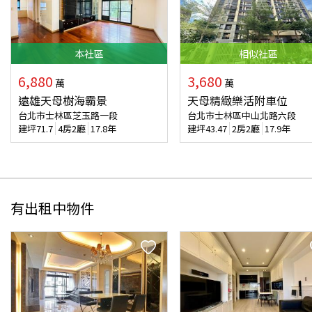
本
社區
相似
社區
6,880
3,680
萬
萬
遠雄天母樹海霸景
天母精緻樂活附車位
台北市士林區芝玉路一段
台北市士林區中山北路六段
建坪
71.7
4房2廳
17.8年
建坪
43.47
2房2廳
17.9年
有出租中物件