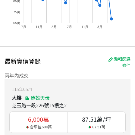
85萬
75萬
65萬
7月
11月
3月
7月
11月
3月
編輯篩選
最新實價登錄
條件
兩年內成交
115
年
05
月
大樓
遠雄天母
芝玉路一段226號15樓之2
6,000
萬
87.51
萬/坪
含車位
600
萬
87.51
萬