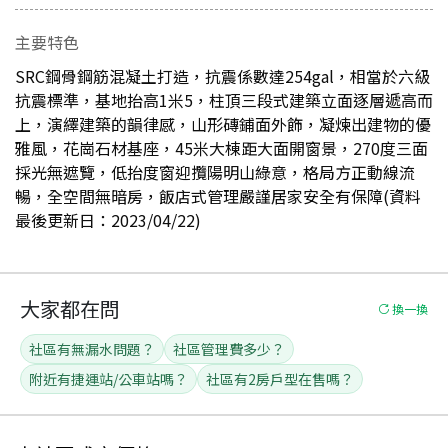
主要特色
SRC鋼骨鋼筋混凝土打造，抗震係數達254gal，相當於六級
抗震標準，基地抬高1米5，柱頂三段式建築立面逐層遞高而
上，演繹建築的韻律感，山形磚鋪面外飾，凝煉出建物的優
雅風，花崗石材基座，45米大棟距大面開窗景，270度三面
採光無遮覽，低抬度窗迎攬陽明山綠意，格局方正動線流
暢，全空間無暗房，飯店式管理嚴謹居家安全有保障(資料
最後更新日：2023/04/22)
大家都在問
換一換
社區有無漏水問題？
社區管理費多少？
附近有捷運站/公車站嗎？
社區有2房戶型在售嗎？