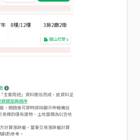
7
年
8
樓/
12
樓
3房2廳2衛
圓山巴黎
明
之「主要用途」資料推估而成，故資料呈
登錄類型與順序
功能，開啟後可即時排除顯示申報備註
易標的僅有建物、土地面積為0(含地
合方計算漲跌幅，當筆交易漲跌幅計算
請斟酌參考。