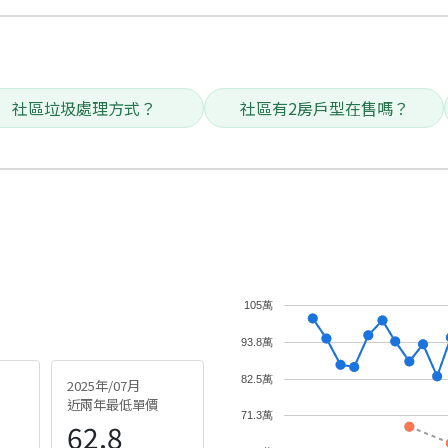
社區垃圾處理方式？
社區有2房戶型在售嗎？
105萬
93.8萬
82.5萬
2025年/07月
近兩年最低單價
71.3萬
62.8