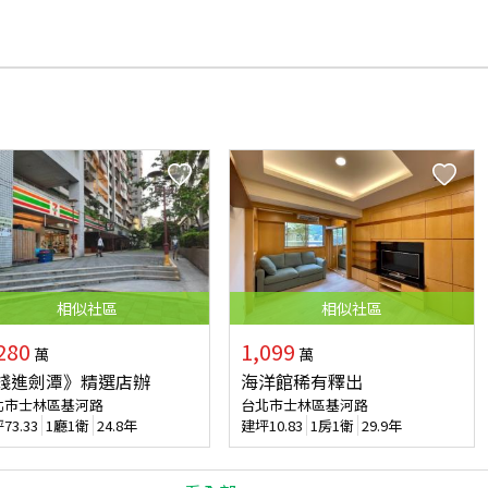
相似
社區
相似
社區
280
1,099
萬
萬
錢進劍潭》精選店辦
海洋館稀有釋出
北市士林區基河路
台北市士林區基河路
坪
73.33
1廳1衛
24.8年
建坪
10.83
1房1衛
29.9年