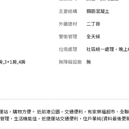
主要結構
鋼筋混凝土
外牆建材
二丁掛
警衛管理
全天候
垃圾處理
社區統一處理，晚上6
房,3+1房,4房
無障礙設施
無
運站，購物方便。 近前港公園，交通便利，有家樂福超市、全聯
管理，生活機能佳，近捷運站交通便利，住戶單純(資料最後更新日：2