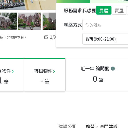
服務需求
我想要
買屋
賣屋
聯絡方式
1
/
9
紹，非物件本身。
皆可(9:00-21:00)
近一年
詢問度
售物件
待租物件
0
1
-
筆
筆
筆
建設公司
廣營，廣門建設