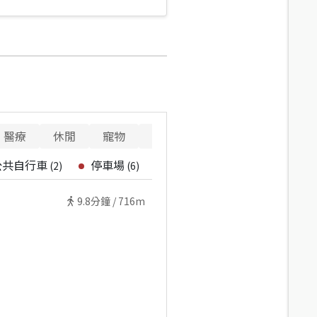
醫療
休閒
寵物
警消
重要設施
公共自行車
停車場
(
2
)
(
6
)
9.8
分鐘 /
716m