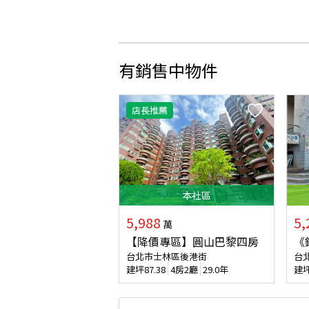
有銷售中物件
店長推薦
本
社區
5,988
5,
萬
【降價專區】圓山巴黎四房
《
台北市士林區後港街
台
建坪
87.38
4房2廳
29.0年
建