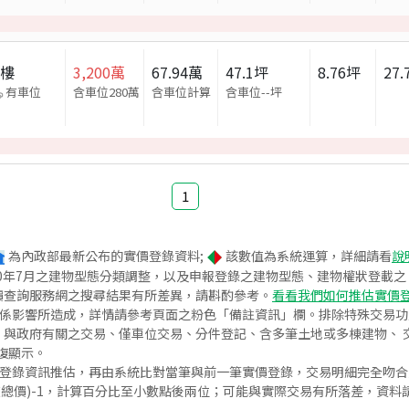
大樓
3,200
萬
67.94
萬
47.1
坪
8.76
坪
27.
有車位
含車位280萬
含車位計算
含車位
--
坪
1
為內政部最新公布的實價登錄資料;
該數值為系統運算，詳細請看
說
020年7月之建物型態分類調整，以及申報登錄之建物型態、建物權狀登載
價查詢服務網之搜尋結果有所差異，請斟酌參考。
看看我們如何推估實價
關係影響所造成，詳情請參考頁面之粉色「備註資訊」欄。排除特殊交易
與政府有關之交易、僅車位交易、分件登記、含多筆土地或多棟建物、 交
復顯示。
價登錄資訊推估，再由系統比對當筆與前一筆實價登錄，交易明細完全吻
交總價)-1，計算百分比至小數點後兩位；可能與實際交易有所落差，資料