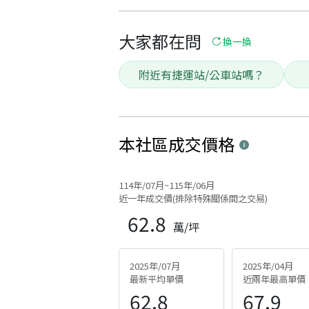
大家都在問
換一換
附近有捷運站/公車站嗎？
本社區
成交價格
114年/07月~115年/06月
近一年成交價(排除特殊關係間之交易)
62.8
萬/坪
2025年/07月
2025年/04月
最新平均單價
近兩年最高單價
62.8
67.9