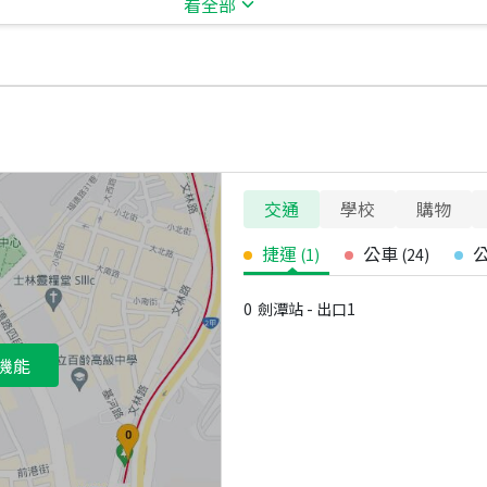
看全部
交通
學校
購物
捷運
公車
(
1
)
(
24
)
0
劍潭站 - 出口1
機能