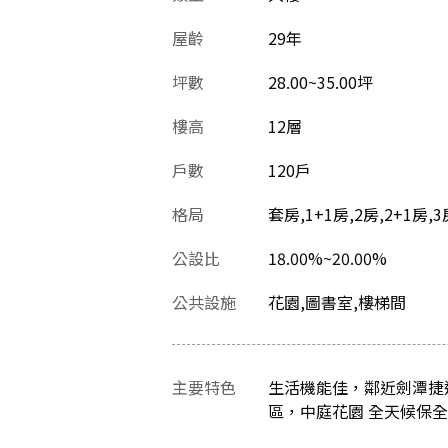
屋齡
29
年
坪數
28.00~35.00坪
樓高
12層
戶數
120戶
格局
套房,1+1房,2房,2+1房,3
公設比
18.00%~20.00%
公共設施
花園,圖書室,樓梯間
主要特色
生活機能佳，鄰近劍潭捷
區，中庭花園 全天候保全