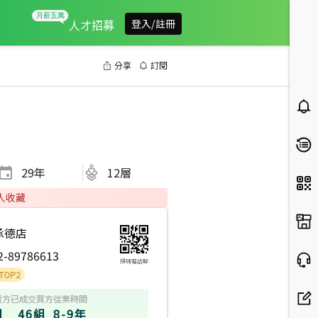
人才招募
登入/註冊
分享
訂閱
29
年
12層
人收藏
承德店
2-89786613
掃碼電話聊
賣方
已成交買方
從業時間
組
46組
8-9年