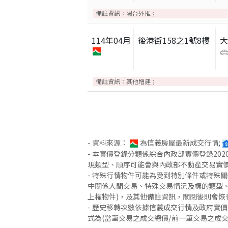
備註資訊：
陽台外推；
114
年
04
月
後港街158之1號8樓
備註資訊：
其他增建；
- 資料來源：
為信義房屋最新成交行情;
- 本實價登錄分類係綜合內政部實價登錄2
現類型、順序可能會與內政部不動產交易實
- 特殊行情物件可能為受到特別條件或特殊
中關係人間交易、特殊交易情況及標的類型、
上權物件)，及其他備註資訊，關閉後則會恢
- 歷史移轉次數依據信義成交行情及政府實
式為(當筆交易之成交總價/前一筆交易之成