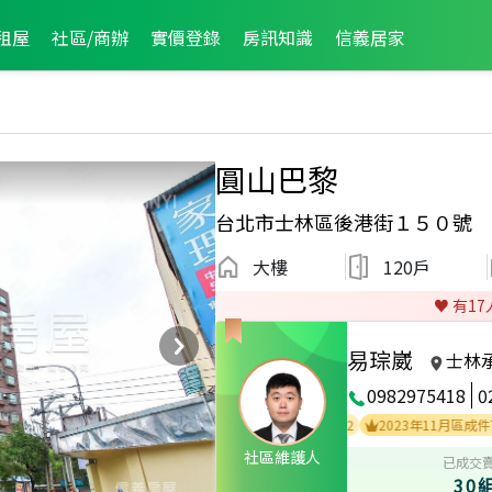
租屋
社區/商辦
實價登錄
房訊知識
信義居家
圓山巴黎
台北市士林區後港街１５０號
大樓
120戶
♥️ 有
17
易琮崴
士林
0982975418
0
2023年11月區業績TOP2
2023年12月區成件TOP2
2023年11月區成件TOP2
社區維護人
已成交
30