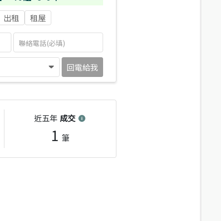
出租
租屋
回電給我
近五年
成交
1
筆