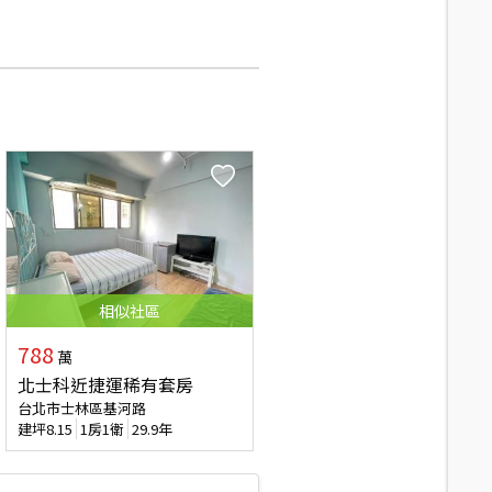
相似
社區
788
萬
北士科近捷運稀有套房
台北市士林區基河路
建坪
8.15
1房1衛
29.9年