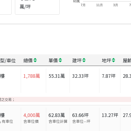
60萬
萬/坪
7月
11月
3月
型/車位
總價
單價
建坪
地坪
屋
大樓
1,788
萬
55.31
萬
32.33
坪
7.87
坪
28.
間之交易；
大樓
4,000
萬
62.83
萬
63.66
坪
13.27
坪
27.
有車位
含車位價
含車位計算
含車位
--
坪