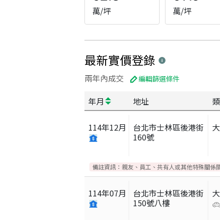
萬/坪
萬/坪
最新實價登錄
兩年內成交
編輯篩選條件
年月
地址
類
114
年
12
月
台北市士林區後港街
160號
備註資訊：
親友、員工、共有人或其他特殊關係
114
年
07
月
台北市士林區後港街
150號八樓