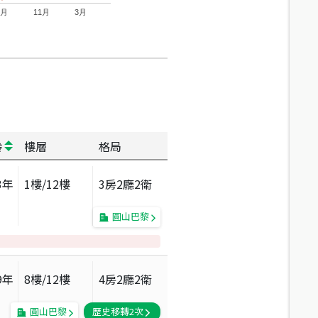
7月
11月
3月
齡
樓層
格局
3
年
1
樓/
12
樓
3房2廳2衛
圓山巴黎
9
年
8
樓/
12
樓
4房2廳2衛
圓山巴黎
歷史移轉
2
次