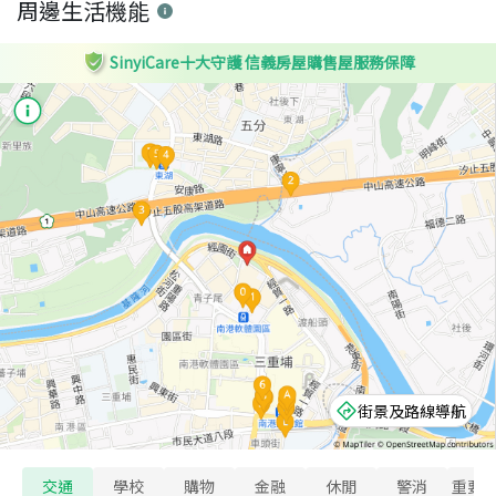
周邊生活機能
SinyiCare十大守護 信義房屋購售屋服務保障
街景及路線導航
交通
學校
購物
金融
休閒
警消
重要