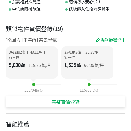
挑高格局採光佳
結構防水安心保固
中信商圈機能佳
低總價入住南港經貿重
類似物件實價登錄
(
19
)
1公里內 | 半年內 | 其它/華廈
編輯篩選條件
3房2廳2衛
48.11
坪
2房1廳2衛
25.28
坪
|
|
|
|
有車位
無車位
5,038
萬
1,539
萬
119.25
萬/坪
60.86
萬/坪
115/04
成交
115/03
成交
完整實價登錄
智能推薦