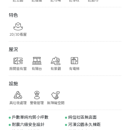
特色
2D/3D看屋
屋況
房間皆有窗
有陽台
有景觀
有電梯
設施
具垃圾處理
警衛管理
無障礙空間
戶數單純均質小坪數
純住社區無店面
耐震六級安全設計
河濱公園永久棟距