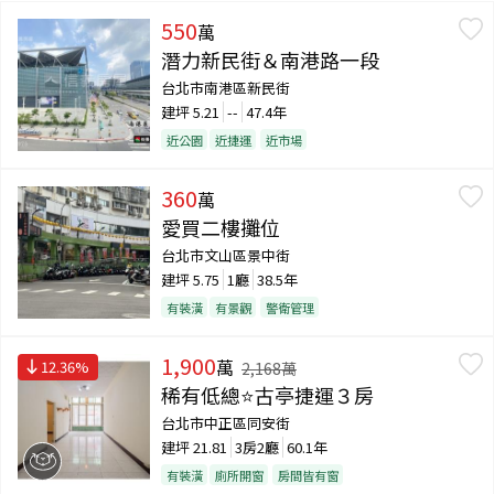
550
萬
潛力新民街＆南港路一段
台北市南港區新民街
建坪
5.21
--
47.4年
近公園
近捷運
近市場
360
萬
愛買二樓攤位
台北市文山區景中街
建坪
5.75
1廳
38.5年
有裝潢
有景觀
警衛管理
1,900
萬
12.36
%
2,168
萬
稀有低總⭐古亭捷運３房
台北市中正區同安街
建坪
21.81
3房2廳
60.1年
有裝潢
廁所開窗
房間皆有窗