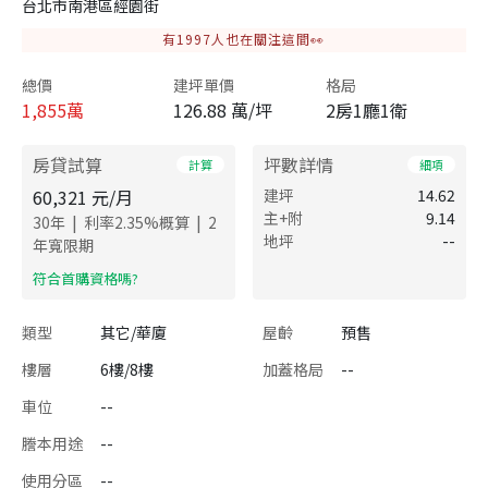
台北市南港區經園街
有
1997
人也在關注這間👀
總價
建坪單價
格局
1,855
萬
126.88 萬/坪
2房1廳1衛
房貸試算
坪數詳情
計算
細項
60,321
元/月
建坪
14.62
主+附
9.14
|
|
30
年
利率
2.35
%概算
2
地坪
--
年寬限期
​符合首購資格嗎?
類型
其它/華廈
屋齡
預售
樓層
6樓/8樓
加蓋格局
--
車位
--
謄本用途
--
使用分區
--