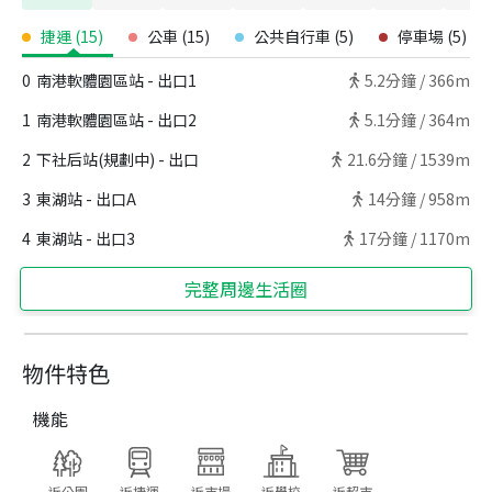
捷運
(
15
)
公車
(
15
)
公共自行車
(
5
)
停車場
(
5
)
0
南港軟體園區站 - 出口1
5.2
分鐘 /
366m
1
南港軟體園區站 - 出口2
5.1
分鐘 /
364m
2
下社后站(規劃中) - 出口
21.6
分鐘 /
1539m
3
東湖站 - 出口A
14
分鐘 /
958m
4
東湖站 - 出口3
17
分鐘 /
1170m
完整周邊生活圈
物件特色
機能
近公園
近捷運
近市場
近學校
近超市