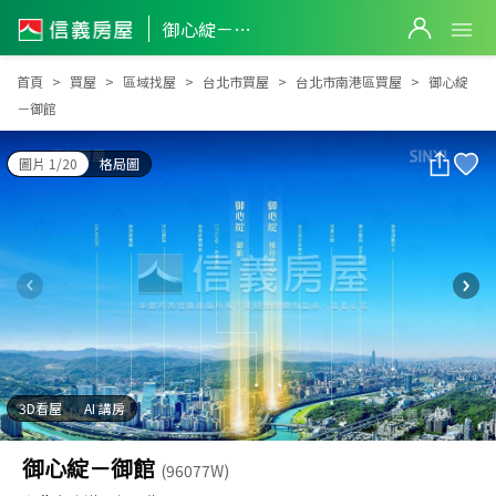
御心綻－御館
御心綻－御館
首頁
買屋
區域找屋
台北市買屋
台北市南港區買屋
御心綻
－御館
圖片 1/20
格局圖
3D看屋
AI 講房
御心綻－御館
(96077W)