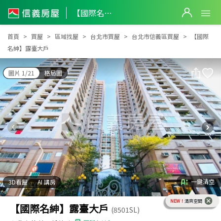
【國際名紳】露臺大戶
【國際名紳】露臺大戶
首頁
買屋
區域找屋
台北市買屋
台北市信義區買屋
【國際
名紳】露臺大戶
圖片 1/21
格局圖
一鍵清空
3D看屋
AI 講房
NEW！
清爽空間
【國際名紳】露臺大戶
(8501SL)