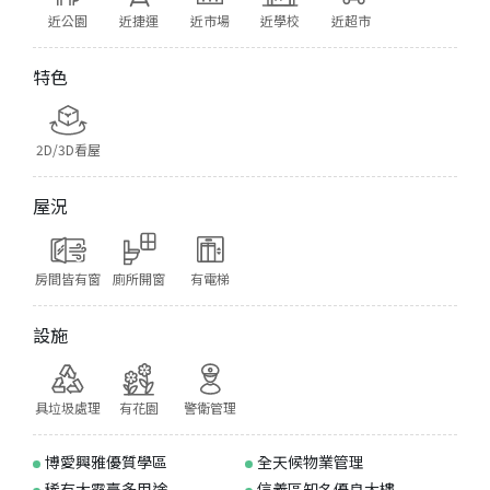
近公園
近捷運
近市場
近學校
近超市
特色
2D/3D看屋
屋況
房間皆有窗
廁所開窗
有電梯
設施
具垃圾處理
有花園
警衛管理
博愛興雅優質學區
全天候物業管理
稀有大露臺多用途
信義區知名優良大樓