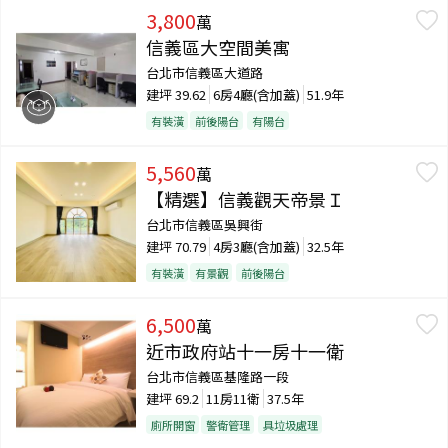
3,800
萬
信義區大空間美寓
台北市信義區大道路
建坪
39.62
6房4廳(含加蓋)
51.9年
有裝潢
前後陽台
有陽台
5,560
萬
【精選】信義觀天帝景Ｉ
台北市信義區吳興街
建坪
70.79
4房3廳(含加蓋)
32.5年
有裝潢
有景觀
前後陽台
6,500
萬
近市政府站十一房十一衛
台北市信義區基隆路一段
建坪
69.2
11房11衛
37.5年
廁所開窗
警衛管理
具垃圾處理