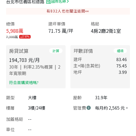
台北市信義區松德路
國際名紳
有
832
人也在關注這間👀
總價
建坪單價
格局
5,988
萬
71.75 萬/坪
4房2廳2衛1室
7,300萬
17.97%
房貸試算
坪數詳情
計算
細項
194,703
元/月
建坪
83.46
主+陽(含其他)
75.45
|
|
30
年
利率
2.35
%概算
2
地坪
3.99
年寬限期
​符合首購資格嗎?
類型
大樓
屋齡
31.9年
樓層
3樓/24樓
管理費
每月約 2,565 元。
加蓋格局
--
車位
--