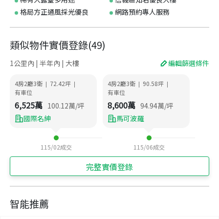
格局方正通風採光優良
網路預約專人服務
類似物件實價登錄
(
49
)
1公里內 | 半年內 | 大樓
編輯篩選條件
4房2廳3衛
72.42
坪
4房2廳3衛
90.58
坪
|
|
|
|
有車位
有車位
6,525
萬
8,600
萬
100.12
萬/坪
94.94
萬/坪
國際名紳
馬可波羅
115/02
成交
115/06
成交
完整實價登錄
智能推薦