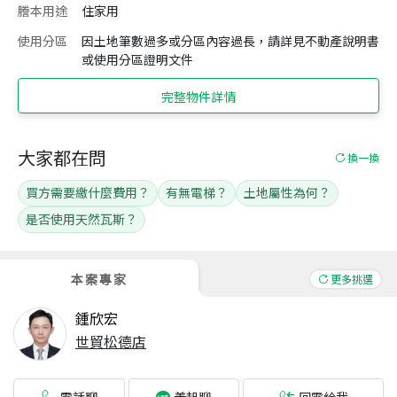
謄本用途
住家用
使用分區
因土地筆數過多或分區內容過長，請詳見不動產說明書
或使用分區證明文件
完整物件詳情
大家都在問
換一換
買方需要繳什麼費用？
有無電梯？
土地屬性為何？
是否使用天然瓦斯？
本案專家
更多挑選
鍾欣宏
世貿松德店
電話聊
回電給我