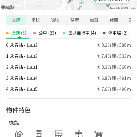
交通
學校
購物
醫療
金融
休閒
寵
捷運
(
5
)
公車
(
23
)
公共自行車
(
4
)
停車場
(
2
)
0
永春站 - 出口2
8.2
分鐘 /
588m
1
永春站 - 出口3
7.4
分鐘 /
533m
2
永春站 - 出口1
8.3
分鐘 /
560m
3
永春站 - 出口4
6.8
分鐘 /
491m
4
永春站 - 出口5
7.6
分鐘 /
496m
物件特色
機能