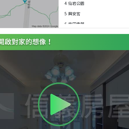
4
仙岩公園
5
興安宮
6
麥田紫藤
7
景興國中
8
靜心高中
9
景興國中
A
靜心高中
B
興隆市場
C
興隆市場
D
景華公園
E
興業里
F
景華公園
G
興隆市場後站