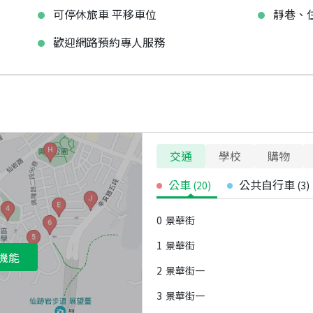
可停休旅車 平移車位
靜巷、
歡迎網路預約專人服務
交通
學校
購物
公車
公共自行車
(
20
)
(
3
)
0
景華街
1
景華街
機能
2
景華街一
3
景華街一