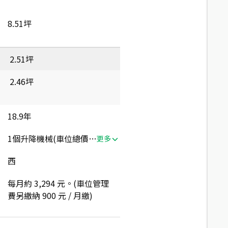
8.51坪
2.51坪
2.46坪
18.9年
1個升降機械(車位總價：180萬)
更多
西
每月約 3,294 元。(車位管理
費另繳納 900 元 / 月繳)