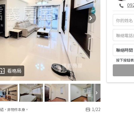
09
聯絡時間：皆
按下按鈕表
看格局
1
/
22
紹，非物件本身。