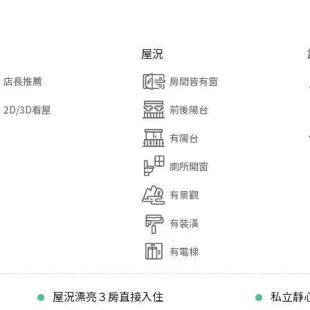
屋況
店長推薦
房間皆有窗
2D/3D看屋
前後陽台
有陽台
廁所開窗
有景觀
有裝潢
有電梯
屋況漂亮３房直接入住
私立靜