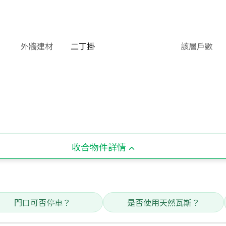
外牆建材
二丁掛
該層戶數
收合物件詳情
門口可否停車？
是否使用天然瓦斯？