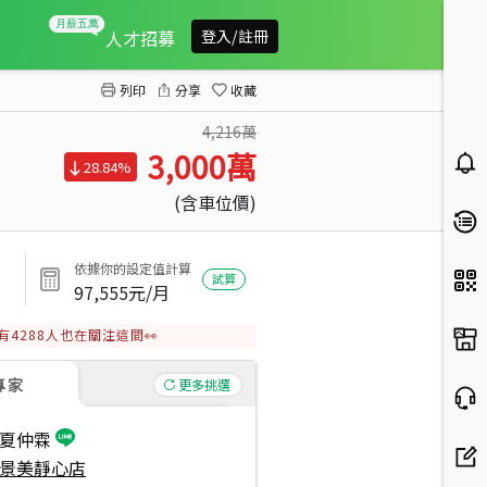
１８年電梯６８萬屋況好
人才招募
登入/註冊
列印
分享
收藏
4,216萬
3,000
萬
28.84%
(含車位價)
依據你的設定值計算
試算
97,555
元/月
有
4288
人也在關注這間👀
專家
更多挑選
夏仲霖
景美靜心店