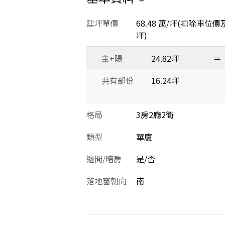
建坪單價
68.48 萬/坪(扣除車位價
坪)
主+陽
24.82坪
＝
共有部份
16.24坪
格局
3房2廳2衛
類型
華廈
邊間/暗房
是/否
落地窗朝向
南