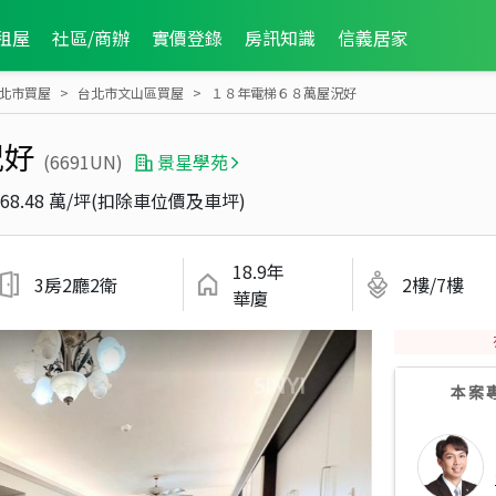
租屋
社區/商辦
實價登錄
房訊知識
信義居家
北市買屋
台北市文山區買屋
１８年電梯６８萬屋況好
況好
(6691UN)
景星學苑
68.48 萬/坪(扣除車位價及車坪)
18.9年
3房2廳2衛
2樓/7樓
華廈
本案