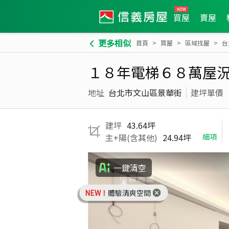
買屋
賣屋
更多相似
首頁
買屋
區域找屋
台
１８年電梯６８萬屋
地址
台北市文山區景華街
建坪單價
建坪
43.64坪
主+陽(含其他)
24.94坪
細項
一鍵清空
NEW！
體驗清爽空間