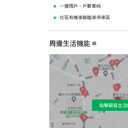
一層兩戶、戶數單純
社區有機車腳踏車停車區
周邊生活機能
點擊觀看生活