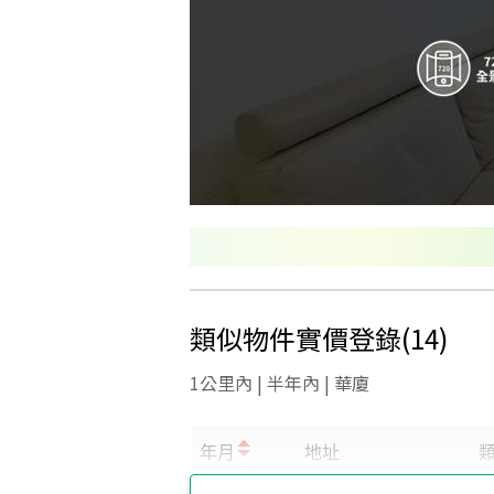
類似物件實價登錄
(
14
)
1公里內 | 半年內 | 華廈