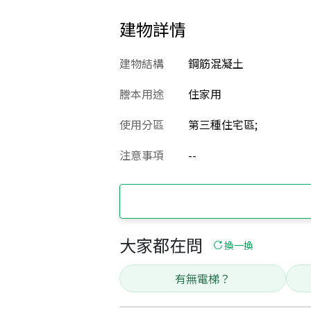
建物詳情
建物結構
鋼筋混凝土
謄本用途
住家用
使用分區
第三種住宅區;
注意事項
--
大家都在問
換一換
有無電梯？