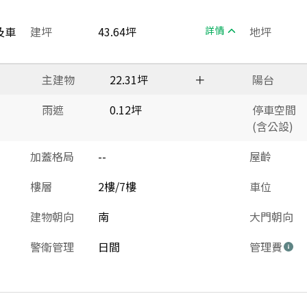
及車
建坪
43.64坪
詳情
地坪
主建物
22.31坪
＋
陽台
雨遮
0.12坪
停車空間
(含公設)
加蓋格局
--
屋齡
樓層
2樓/7樓
車位
建物朝向
南
大門朝向
警衛管理
日間
管理費