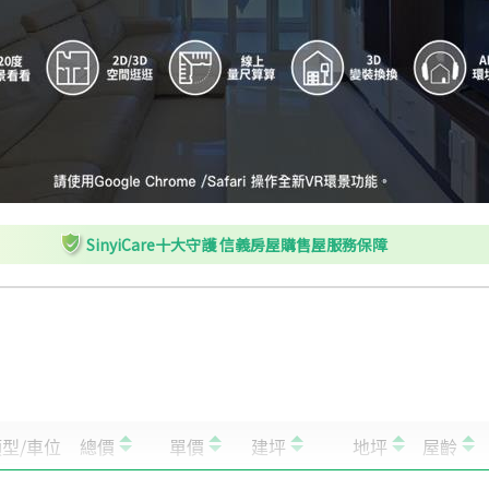
H
興隆公園
I
興隆市場後站
J
懷恩隧道
SinyiCare十大守護 信義房屋購售屋服務保障