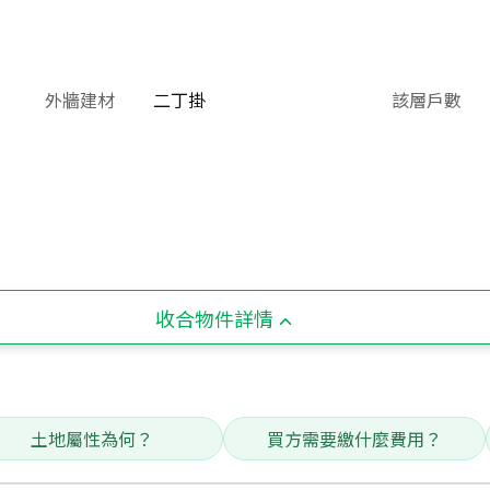
外牆建材
二丁掛
該層戶數
收合物件詳情
土地屬性為何？
買方需要繳什麼費用？