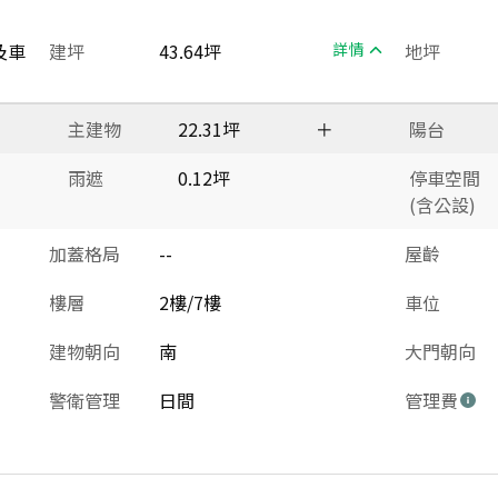
及車
建坪
43.64坪
詳情
地坪
主建物
22.31坪
＋
陽台
雨遮
0.12坪
停車空間
(含公設)
加蓋格局
--
屋齡
樓層
2樓/7樓
車位
建物朝向
南
大門朝向
警衛管理
日間
管理費