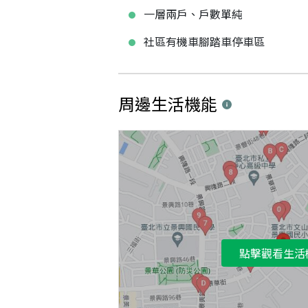
一層兩戶、戶數單純
社區有機車腳踏車停車區
周邊生活機能
點擊觀看生活