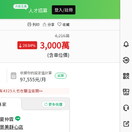
１８年電梯６８萬屋況好
人才招募
登入/註冊
列印
分享
收藏
4,216萬
3,000
萬
28.84%
(含車位價)
依據你的設定值計算
試算
97,555
元/月
有
4325
人也在關注這間👀
專家
更多挑選
夏仲霖
景美靜心店