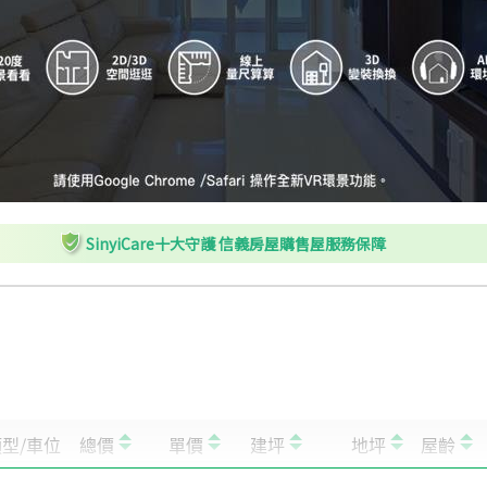
H
興隆公園
I
興隆市場後站
J
懷恩隧道
SinyiCare十大守護 信義房屋購售屋服務保障