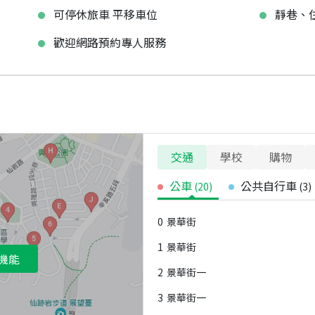
可停休旅車 平移車位
靜巷、
歡迎網路預約專人服務
交通
學校
購物
公車
公共自行車
(
20
)
(
3
)
0
景華街
1
景華街
機能
2
景華街一
3
景華街一