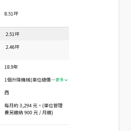
8.51坪
2.51坪
2.46坪
18.9年
1個升降機械(車位總價：180萬)
更多
西
每月約 3,294 元。(車位管理
費另繳納 900 元 / 月繳)