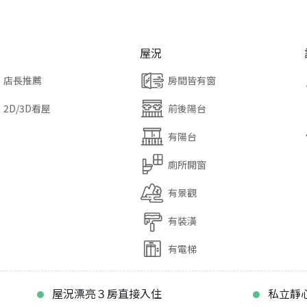
屋況
店長推薦
房間皆有窗
2D/3D看屋
前後陽台
有陽台
廁所開窗
有景觀
有裝潢
有電梯
屋況漂亮３房直接入住
私立靜