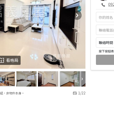
09
聯絡時間：皆
按下按鈕表
看格局
1
/
22
紹，非物件本身。