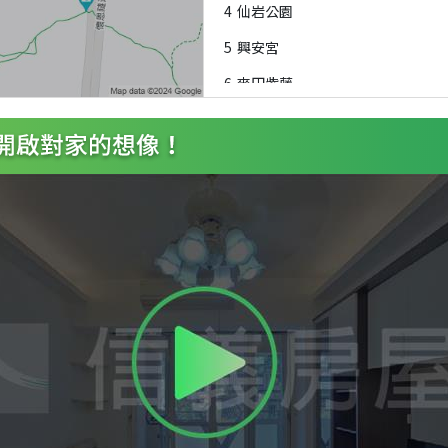
4
仙岩公園
5
興安宮
6
麥田紫藤
7
景興國中
8
靜心高中
9
景興國中
A
靜心高中
B
興隆市場
C
興隆市場
D
景華公園
E
興業里
F
景華公園
G
興隆市場後站