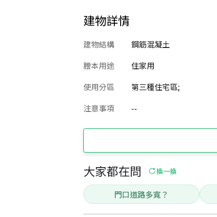
建物詳情
建物結構
鋼筋混凝土
謄本用途
住家用
使用分區
第三種住宅區;
注意事項
--
大家都在問
換一換
門口道路多寬？