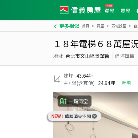
買屋
賣屋
更多相似
首頁
買屋
區域找屋
台
１８年電梯６８萬屋
地址
台北市文山區景華街
建坪單價
建坪
43.64坪
主+陽(含其他)
24.94坪
細項
一鍵清空
NEW！
體驗清爽空間