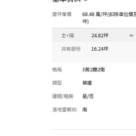
建坪單價
68.48 萬/坪(扣除車位價
坪)
主+陽
24.82坪
＝
共有部份
16.24坪
格局
3房2廳2衛
類型
華廈
邊間/暗房
是/否
落地窗朝向
南