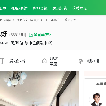
租屋
社區/商辦
實價登錄
房訊知識
信義居家
北市買屋
台北市文山區買屋
１８年電梯６８萬屋況好
況好
(6691UN)
景星學苑
68.48 萬/坪(扣除車位價及車坪)
18.9年
3房2廳2衛
2樓/7樓
華廈
本案