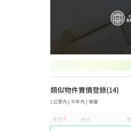
類似物件實價登錄
(
14
)
1公里內 | 半年內 | 華廈