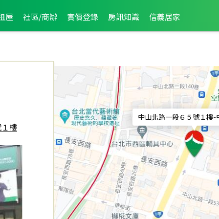
租屋
社區/商辦
實價登錄
房訊知識
信義居家
中山北路一段６５號１樓
-
號１樓