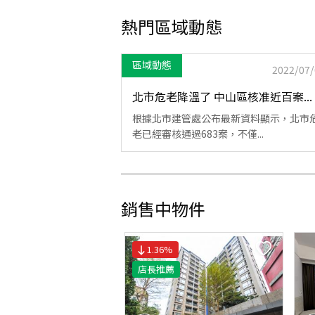
熱門區域動態
區域動態
2022/07/
北市危老降溫了 中山區核准近百案...
根據北市建管處公布最新資料顯示，北市
老已經審核通過683案，不僅...
銷售中物件
1.36
%
店長推薦