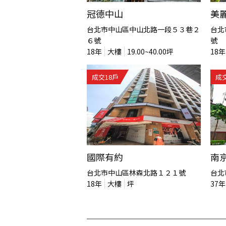
冠德中山
美
台北市中山區中山北路一段５３巷２
台北
６號
號
18
年
大樓
19.00~40.00
坪
18
年
成交
18
戶
成
國際有約
南
台北市中山區林森北路１２１號
台北
18
年
大樓
坪
37
年