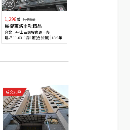
1,298
萬
1,458
萬
民權東路米勒精品
台北市中山區民權東路一段
建坪
11.03
1房1廳(含加蓋)
18.9年
成交
20
戶