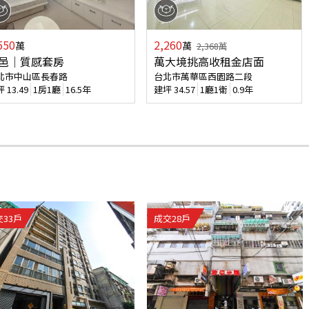
550
2,260
萬
萬
2,368
萬
邑｜質感套房
萬大境挑高收租金店面
北市中山區長春路
台北市萬華區西園路二段
坪
13.49
1房1廳
16.5年
建坪
34.57
1廳1衛
0.9年
交
33
戶
成交
28
戶