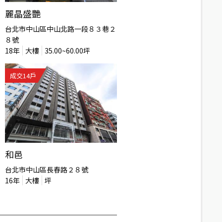
麗晶盛艷
台北市中山區中山北路一段８３巷２
８號
18
年
大樓
35.00~60.00
坪
成交
14
戶
和邑
台北市中山區長春路２８號
16
年
大樓
坪