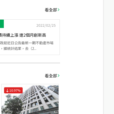
看全部
2022/02/25
價持續上漲 連2個月創新高
政局近日公告最新一期不動產市場
，據統計結果，去（2...
看全部
10.97
%