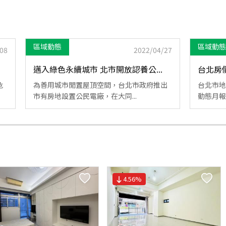
區域動態
區域動態
08
2022/04/27
邁入綠色永續城市 北市開放認養公...
台北房
危
為善用城市閒置屋頂空間，台北市政府推出
台北市地
市有房地設置公民電廠，在大同...
動態月報
4.56
%