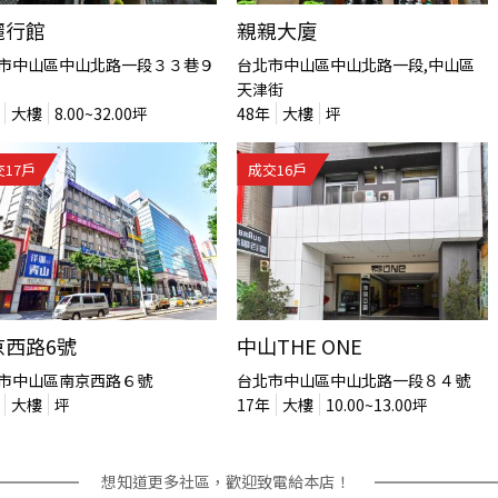
麗行館
親親大廈
市中山區中山北路一段３３巷９
台北市中山區中山北路一段,中山區
天津街
大樓
8.00~32.00
坪
48
年
大樓
坪
交
17
戶
成交
16
戶
京西路6號
中山THE ONE
市中山區南京西路６號
台北市中山區中山北路一段８４號
大樓
坪
17
年
大樓
10.00~13.00
坪
想知道更多社區，歡迎致電給本店！