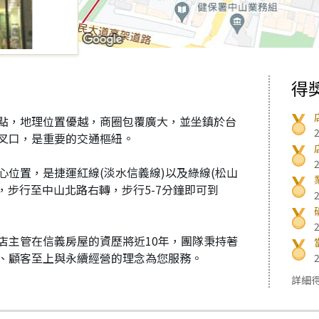
得
點，地理位置優越，商圈包覆廣大，並坐鎮於台
叉口，是重要的交通樞紐。
位置，是捷運紅線(淡水信義線)以及綠線(松山
，步行至中山北路右轉，步行5-7分鐘即可到
店主管在信義房屋的資歷將近10年，團隊秉持著
、顧客至上與永續經營的理念為您服務。
詳細