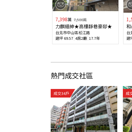
7,398
1,
萬
7,500
萬
力麒縉紳★高樓靜巷豪邸★
和
台北市中山區松江路
台
建坪
69.57
4房2廳
17.7年
建
熱門成交社區
成交
34
戶
成