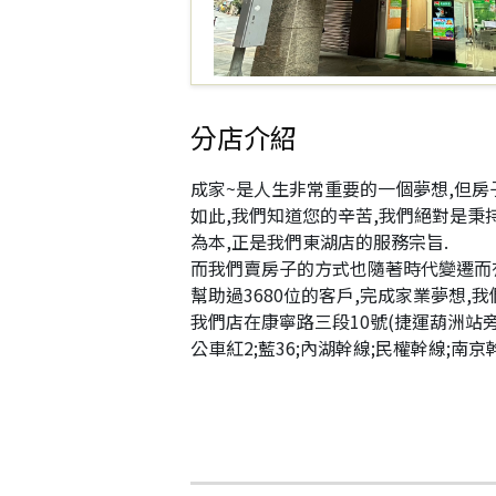
分店介紹
成家~是人生非常重要的一個夢想,但房
如此,我們知道您的辛苦,我們絕對是秉
為本,正是我們東湖店的服務宗旨.
而我們賣房子的方式也隨著時代變遷而有
幫助過3680位的客戶,完成家業夢想,
我們店在康寧路三段10號(捷運葫洲站旁
公車紅2;藍36;內湖幹線;民權幹線;南京幹線