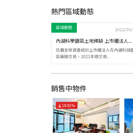
熱門區域動態
區域動態
2022/05/
內湖科學園區土地稀缺 上市櫃法人...
信義全球資產統計上市櫃法人在內湖科技
區廠辦交易，2021年總交易...
銷售中物件
18.91
%