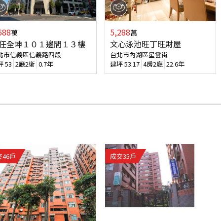
688
5,288
萬
萬
任全坤１０１邊間１３樓
文心泳池旺丁旺財屋
北市信義區信義路四段
台北市內湖區星雲街
坪
53
2廳2衛
0.7年
建坪
53.17
4房2廳
22.6年
交
46
戶
成交
35
戶