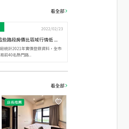
看全部
2022/02/23
些路段房價比區域行情低 ...
局統計2021年實價登錄資料，全市
前40名熱門路...
看全部
店長推薦