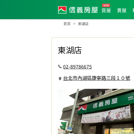
買屋
賣屋
首頁
東湖店
東湖店
02-89786675
台北市內湖區康寧路三段１０號