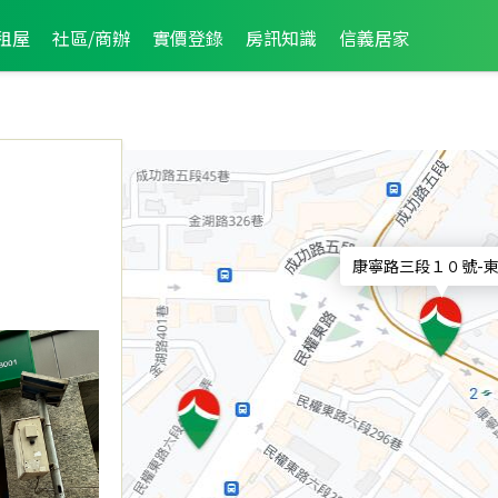
租屋
社區/商辦
實價登錄
房訊知識
信義居家
康寧路三段１０號
-