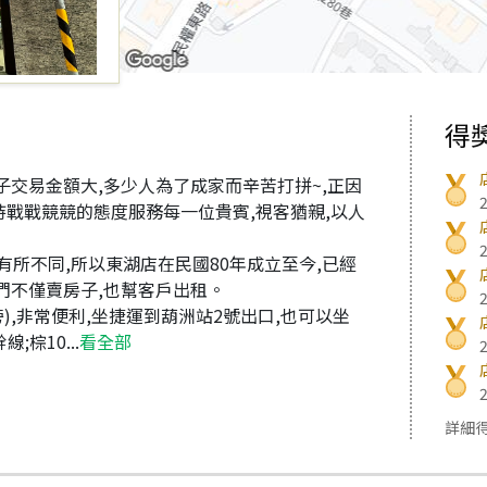
得
子交易金額大,多少人為了成家而辛苦打拼~,正因
持戰戰競競的態度服務每一位貴賓,視客猶親,以人
所不同,所以東湖店在民國80年成立至今,已經
我們不僅賣房子,也幫客戶出租。
),非常便利,坐捷運到葫洲站2號出口,也可以坐
;棕10...
看全部
詳細