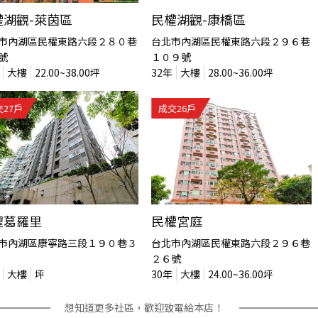
權湖觀-萊茵區
民權湖觀-康橋區
市內湖區民權東路六段２８０巷
台北市內湖區民權東路六段２９６巷
號
１０９號
大樓
22.00~38.00
坪
32
年
大樓
28.00~36.00
坪
交
27
戶
成交
26
戶
耀葛羅里
民權宮庭
市內湖區康寧路三段１９０巷３
台北市內湖區民權東路六段２９６巷
２６號
大樓
坪
30
年
大樓
24.00~36.00
坪
想知道更多社區，歡迎致電給本店！