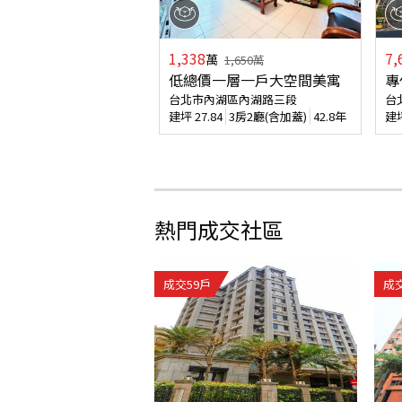
1,338
7,
萬
1,650
萬
低總價一層一戶大空間美寓
專
台北市內湖區內湖路三段
台
建坪
27.84
3房2廳(含加蓋)
42.8年
建
熱門成交社區
成交
59
戶
成