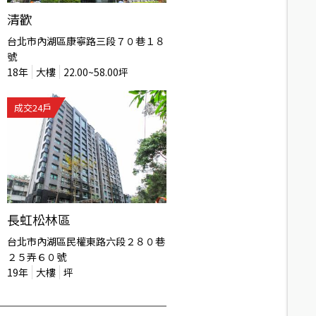
清歡
台北市內湖區康寧路三段７０巷１８
號
18
年
大樓
22.00~58.00
坪
成交
24
戶
長虹松林區
台北市內湖區民權東路六段２８０巷
２５弄６０號
19
年
大樓
坪