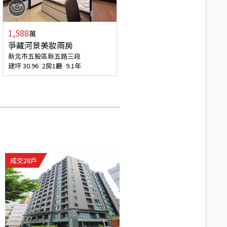
1,588
萬
爭藏河景美妝兩房
新北市五股區新五路三段
建坪
30.96
2房1廳
9.1年
成交
28
戶