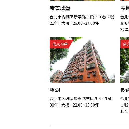
康寧城堡
民
台北市內湖區康寧路三段７０巷２號
台北
21
年
大樓
26.00~27.00
坪
８６
32
年
成交
28
戶
成
觀湖
長
台北市內湖區康寧路三段５４-５號
台北
30
年
大樓
22.00~35.00
坪
３號
18
年