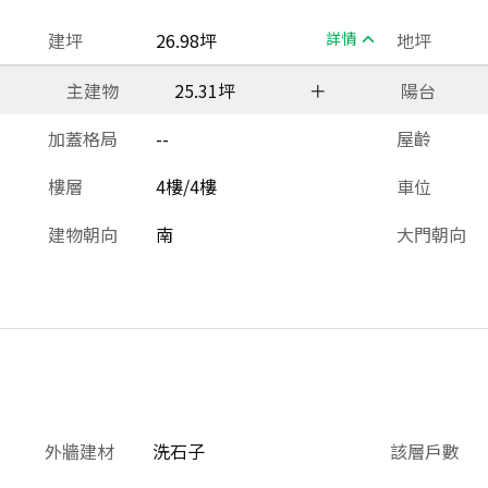
建坪
26.98坪
詳情
地坪
主建物
25.31坪
＋
陽台
加蓋格局
--
屋齡
樓層
4樓/4樓
車位
建物朝向
南
大門朝向
外牆建材
洗石子
該層戶數