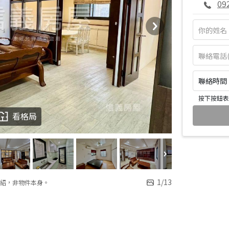
09
聯絡時間：皆
按下按鈕表
看格局
1
/
13
紹，非物件本身。