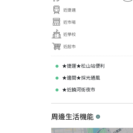
近捷運
近市場
近學校
近超市
★捷運★松山站便利
★邊間★採光通風
★近饒河街夜市
周邊生活機能