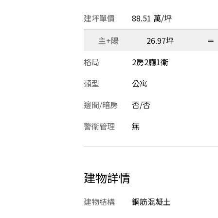
建坪單價
88.51 萬/坪
主+陽
26.97坪
＝
格局
2房2廳1衛
類型
公寓
邊間/暗房
否/否
警衛管理
無
建物詳情
建物結構
鋼筋混凝土