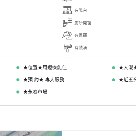
有陽台
廁所開窗
有景觀
有裝潢
★位置★周邊機能佳
★人潮
★預 約★ 專人服務
★近五
★永春市場