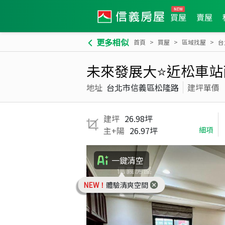
買屋
賣屋
更多相似
首頁
買屋
區域找屋
台
未來發展大⭐近松車站
地址
台北市信義區松隆路
建坪單價
建坪
26.98坪
主+陽
26.97坪
細項
一鍵清空
NEW！
體驗清爽空間