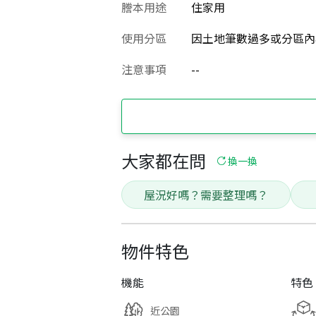
謄本用途
住家用
使用分區
因土地筆數過多或分區內
注意事項
--
大家都在問
換一換
屋況好嗎？需要整理嗎？
物件特色
機能
特色
近公園