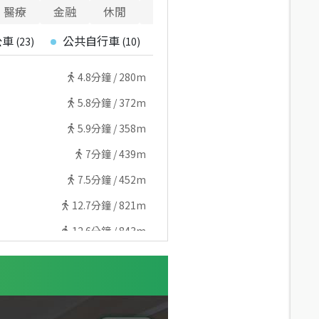
醫療
金融
休閒
寵物
警消
重要設施
公車
公共自行車
停車場
(
23
)
(
10
)
(
6
)
4.8
分鐘 /
280m
5.8
分鐘 /
372m
5.9
分鐘 /
358m
7
分鐘 /
439m
7.5
分鐘 /
452m
12.7
分鐘 /
821m
12.6
分鐘 /
843m
14.9
分鐘 /
945m
14.8
分鐘 /
956m
12.6
分鐘 /
876m