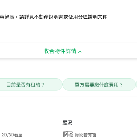
容過長，請詳見不動產說明書或使用分區證明文件
收合物件詳情
目前是否有租約？
買方需要繳什麼費用？
屋況
2D/3D看屋
房間皆有窗