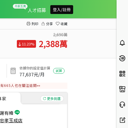
未來發展大⭐近松車站兩房
人才招募
登入/註冊
列印
分享
收藏
2,690萬
2,388
萬
11.23%
依據你的設定值計算
試算
77,637
元/月
有
665
人也在關注這間👀
專家
更多挑選
謝有幃
忠孝玉成店