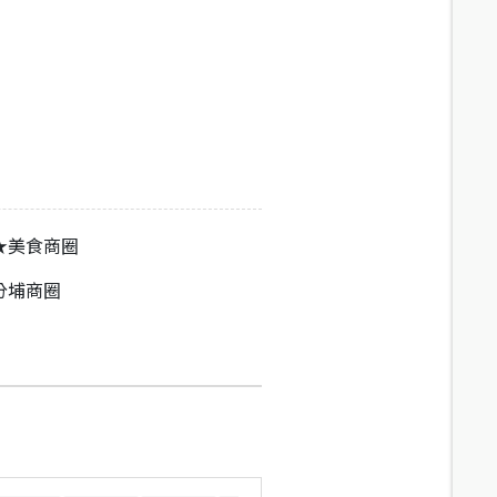
★美食商圈
分埔商圈