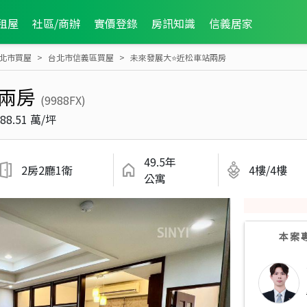
租屋
社區/商辦
實價登錄
房訊知識
信義居家
北市買屋
台北市信義區買屋
未來發展大⭐近松車站兩房
兩房
(9988FX)
88.51 萬/坪
49.5年
2房2廳1衛
4樓/4樓
公寓
本案