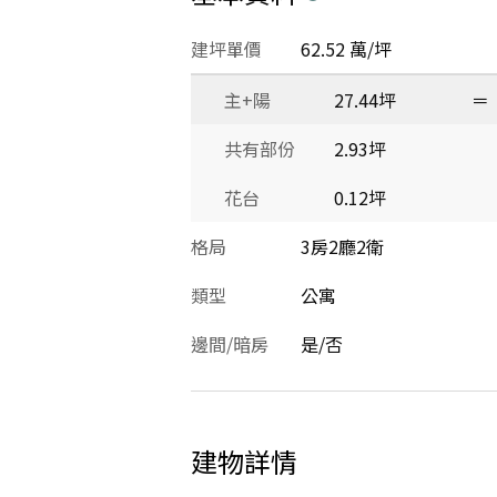
建坪單價
62.52 萬/坪
主+陽
27.44坪
＝
共有部份
2.93坪
花台
0.12坪
格局
3房2廳2衛
類型
公寓
邊間/暗房
是/否
建物詳情