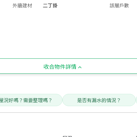
外牆建材
二丁掛
該層戶數
收合物件詳情
屋況好嗎？需要整理嗎？
是否有漏水的情況？