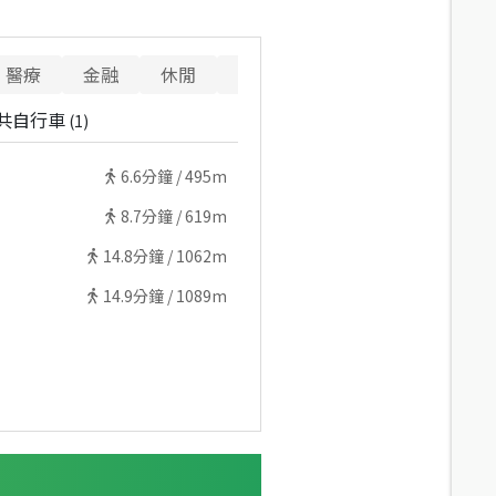
醫療
金融
休閒
寵物
警消
重要設施
共自行車
(
1
)
6.6
分鐘 /
495m
8.7
分鐘 /
619m
14.8
分鐘 /
1062m
14.9
分鐘 /
1089m