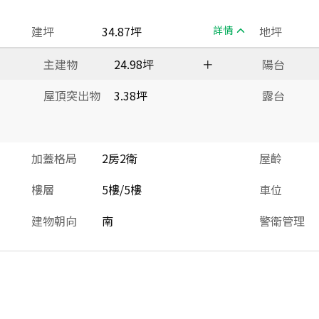
建坪
34.87坪
詳情
地坪
主建物
24.98坪
＋
陽台
屋頂突出物
3.38坪
露台
加蓋格局
2房2衛
屋齡
樓層
5樓/5樓
車位
建物朝向
南
警衛管理