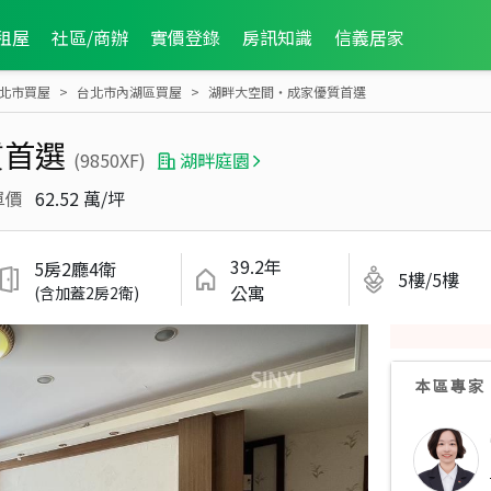
租屋
社區/商辦
實價登錄
房訊知識
信義居家
北市買屋
台北市內湖區買屋
湖畔大空間‧成家優質首選
質首選
(9850XF)
湖畔庭園
單價
62.52 萬/坪
39.2年
5房2廳4衛
5樓/5樓
公寓
(含加蓋2房2衛)
本區專家