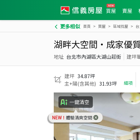
買屋
賣屋
更多相似
首頁
買屋
區域找屋
台
湖畔大空間‧成家優
地址
台北市內湖區大湖山莊街
建坪
建坪
34.87坪
主+陽(含其他)
31.93坪
細項
一鍵清空
NEW！
體驗清爽空間