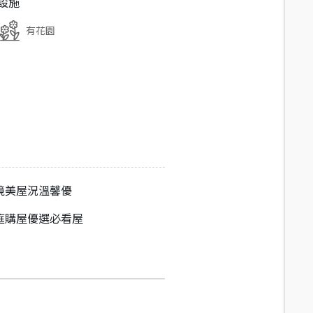
設施
有花園
境美屋況溫馨優
庭購屋優選必看屋