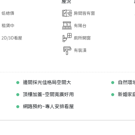
屋況
低總價
房間皆有窗
租賃中
有陽台
2D/3D看屋
廁所開窗
有裝潢
邊間採光佳格局空間大
自然環
頂樓加蓋~空間寬廣好用
新婚家
網路預約~專人安排看屋