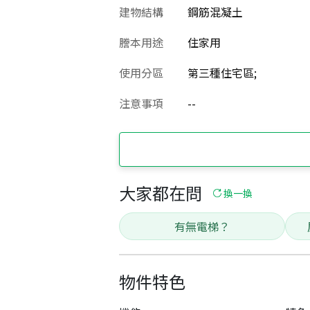
建物結構
鋼筋混凝土
謄本用途
住家用
使用分區
第三種住宅區;
注意事項
--
大家都在問
換一換
有無電梯？
物件特色