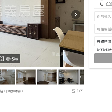
09
聯絡時間：皆
按下按鈕表
看格局
1
/
21
紹，非物件本身。