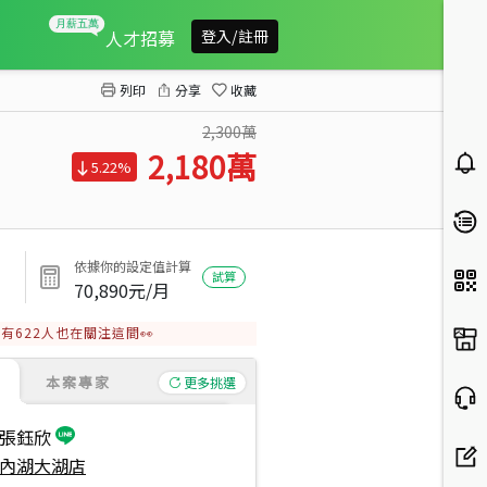
湖畔大空間‧成家優質首選
人才招募
登入/註冊
列印
分享
收藏
2,300萬
2,180
萬
5.22%
依據你的設定值計算
試算
70,890
元/月
有
622
人也在關注這間👀
本案專家
更多挑選
張鈺欣
內湖大湖店