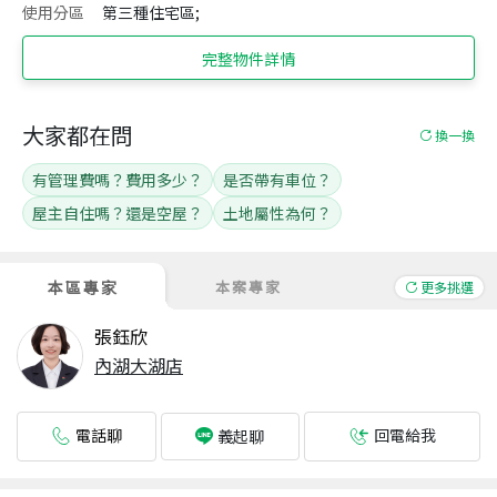
使用分區
第三種住宅區;
完整物件詳情
大家都在問
換一換
有管理費嗎？費用多少？
是否帶有車位？
屋主自住嗎？還是空屋？
土地屬性為何？
本區專家
本案專家
更多挑選
張鈺欣
內湖大湖店
電話聊
回電給我
義起聊