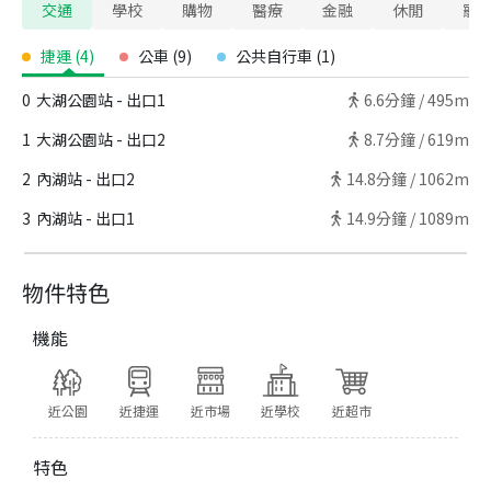
交通
學校
購物
醫療
金融
休閒
寵
捷運
(
4
)
公車
(
9
)
公共自行車
(
1
)
0
大湖公園站 - 出口1
6.6
分鐘 /
495m
1
大湖公園站 - 出口2
8.7
分鐘 /
619m
2
內湖站 - 出口2
14.8
分鐘 /
1062m
3
內湖站 - 出口1
14.9
分鐘 /
1089m
物件特色
機能
近公園
近捷運
近市場
近學校
近超市
特色