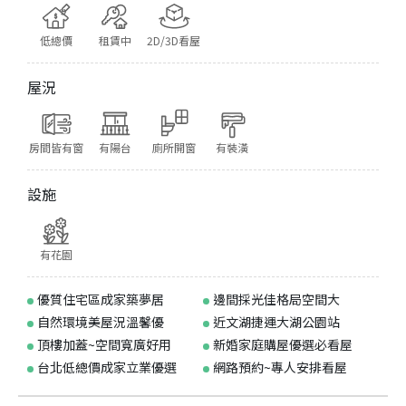
低總價
租賃中
2D/3D看屋
屋況
房間皆有窗
有陽台
廁所開窗
有裝潢
設施
有花園
優質住宅區成家築夢居
邊間採光佳格局空間大
自然環境美屋況溫馨優
近文湖捷運大湖公園站
頂樓加蓋~空間寬廣好用
新婚家庭購屋優選必看屋
台北低總價成家立業優選
網路預約~專人安排看屋