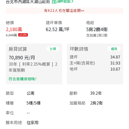
台北市內湖區大湖山莊街
湖畔庭園
有
622
人也在關注這間👀
總價
建坪單價
格局
2,180
萬
62.52 萬/坪
5房2廳4衛
2,300萬
含加蓋2房2衛
5.22%
房貸試算
坪數詳情
計算
細項
70,890
元/月
建坪
34.87
主+陽(含其他)
31.93
|
|
30
年
利率
2.35
%概算
2
地坪
10.67
年寬限期
​符合首購資格嗎?
類型
公寓
屋齡
39.2年
樓層
5樓/5樓
加蓋格局
2房2衛
車位
--
謄本用途
住家用