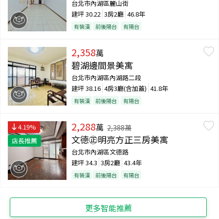
台北市內湖區麗山街
建坪
30.22
3房2廳
46.8年
有裝潢
前後陽台
有陽台
2,358
萬
碧湖邊間景美寓
台北市內湖區內湖路二段
建坪
38.16
4房3廳(含加蓋)
41.8年
有裝潢
前後陽台
有陽台
2,288
萬
4.19
%
2,388
萬
文德㊣明亮方正三房美寓
店長推薦
台北市內湖區文德路
建坪
34.3
3房2廳
43.4年
有裝潢
前後陽台
有陽台
更多智能推薦