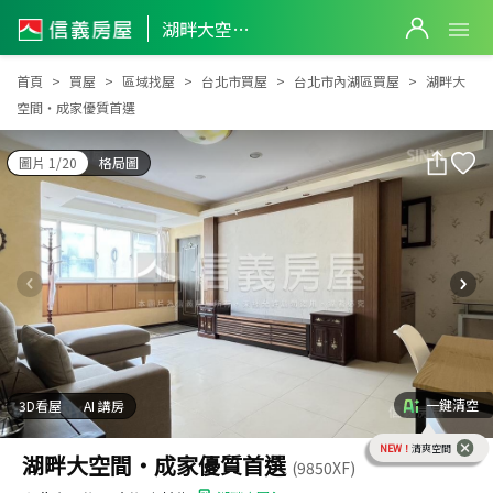
湖畔大空間‧成家優質首選
湖畔大空間‧成家優質首選
首頁
買屋
區域找屋
台北市買屋
台北市內湖區買屋
湖畔大
空間‧成家優質首選
圖片 1/20
格局圖
一鍵清空
3D看屋
AI 講房
NEW！
清爽空間
湖畔大空間‧成家優質首選
(9850XF)