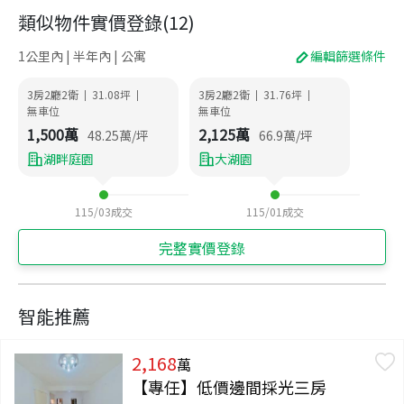
類似物件實價登錄
(
12
)
1公里內 | 半年內 | 公寓
編輯篩選條件
3房2廳2衛
31.08
坪
3房2廳2衛
31.76
坪
|
|
|
|
無車位
無車位
1,500
萬
2,125
萬
48.25
萬/坪
66.9
萬/坪
湖畔庭園
大湖園
115/03
成交
115/01
成交
完整實價登錄
智能推薦
2,168
萬
【專任】低價邊間採光三房