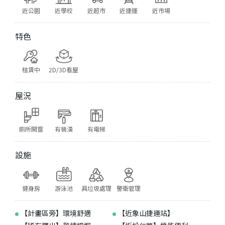
近公園
近學校
近超市
近捷運
近市場
特色
租賃中
2D/3D看屋
屋況
廁所開窗
有裝潢
有電梯
設施
健身房
游泳池
具垃圾處理
警衛管理
【計畫區旁】環境舒適
【近象山捷運站】