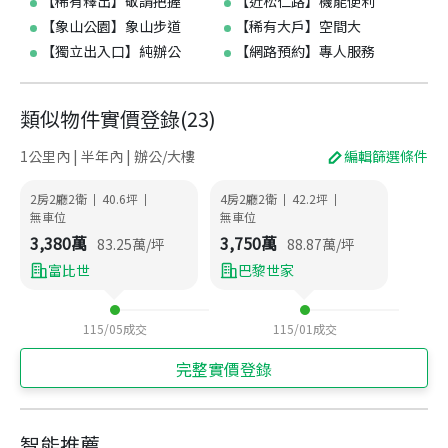
【稀有釋出】敬請把握
【近松仁路】機能便利
【象山公園】象山步道
【稀有大戶】空間大
【獨立出入口】純辦公
【網路預約】專人服務
類似物件實價登錄
(
23
)
1公里內 | 半年內 | 辦公/大樓
編輯篩選條件
2房2廳2衛
40.6
坪
4房2廳2衛
42.2
坪
|
|
|
|
無車位
無車位
3,380
萬
3,750
萬
83.25
萬/坪
88.87
萬/坪
富比世
巴黎世家
115/05
成交
115/01
成交
完整實價登錄
智能推薦