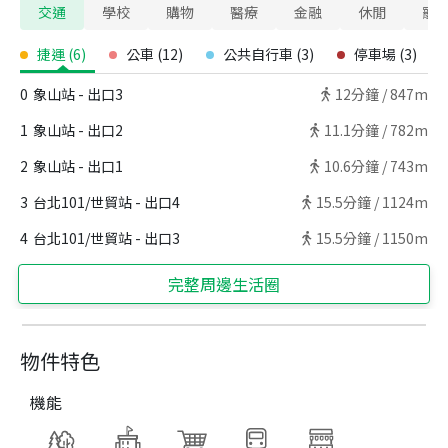
交通
學校
購物
醫療
金融
休閒
寵
捷運
(
6
)
公車
(
12
)
公共自行車
(
3
)
停車場
(
3
)
0
象山站 - 出口3
12
分鐘 /
847m
1
象山站 - 出口2
11.1
分鐘 /
782m
2
象山站 - 出口1
10.6
分鐘 /
743m
3
台北101/世貿站 - 出口4
15.5
分鐘 /
1124m
4
台北101/世貿站 - 出口3
15.5
分鐘 /
1150m
完整周邊生活圈
物件特色
機能