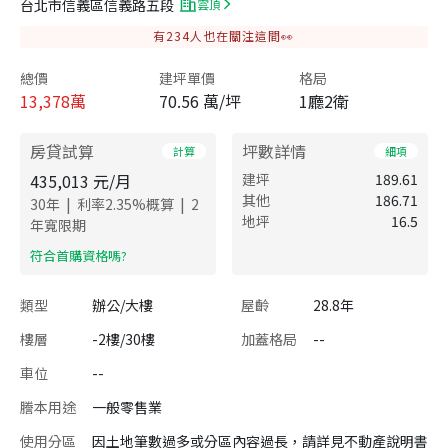
台北市信義區信義路五段
雲頂
有
234
人也在關注這間👀
總價
建坪單價
格局
13,378
萬
70.56 萬/坪
1廳2衛
房貸試算
坪數詳情
計算
細項
435,013
元/月
建坪
189.61
其他
186.71
|
|
30
年
利率
2.35
%概算
2
地坪
16.5
年寬限期
​符合首購資格嗎?
類型
辦公/大樓
屋齡
28.8年
樓層
-2樓/30樓
加蓋格局
--
車位
--
謄本用途
一般零售業
使用分區
因土地筆數過多或分區內容過長，請詳見不動產說明書