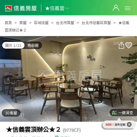
★信義雲頂辦公★２
★信義雲頂辦公★２
首頁
買屋
區域找屋
台北市買屋
台北市信義區買屋
★信義
雲頂辦公★２
圖片 1/21
格局圖
一鍵清空
3D看屋
NEW！
清爽空間
★信義雲頂辦公★２
(9779CF)