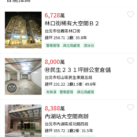
6,728
萬
林口街稀有大空間Ｂ２
台北市信義區林口街
建坪
256.71
2廳
35.8年
警衛管理
具垃圾處理
游泳池
8,000
萬
㊖民生２３１坪辦公室倉儲
台北市松山區民生東路五段
建坪
231.22
2廳1.5衛
49.8年
有裝潢
警衛管理
具垃圾處理
8,388
萬
內湖站大空間商辦
台北市內湖區成功路四段
建坪
355.72
1廳2衛
31.5年