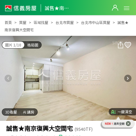
誠售★南京復興大空間宅
誠售★南京復興大空間宅
首頁
買屋
區域找屋
台北市買屋
台北市中山區買屋
誠售★
南京復興大空間宅
圖片 1/10
格局圖
一鍵清空
3D看屋
AI 講房
NEW！
清爽空間
誠售★南京復興大空間宅
(9540TF)