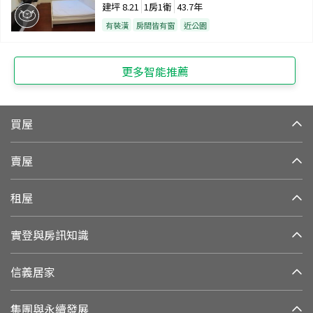
建坪
8.21
1房1衛
43.7年
有裝潢
房間皆有窗
近公園
更多智能推薦
買屋
賣屋
租屋
實登與房訊知識
信義居家
集團與永續發展