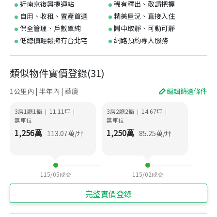
近南京復興捷運站
稀有釋出、敬請把握
自用、收租、置產首選
精美屋況、直接入住
保全管理、戶數單純
鬧中取靜、可動可靜
低總價輕鬆擁有台北宅
網路預約專人服務
類似物件實價登錄
(
31
)
1公里內 | 半年內 | 華廈
編輯篩選條件
3房1廳1衛
11.11
坪
3房2廳2衛
14.67
坪
|
|
|
|
無車位
無車位
1,256
萬
1,250
萬
113.07
萬/坪
85.25
萬/坪
115/05
成交
115/02
成交
完整實價登錄