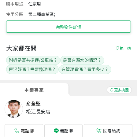
謄本用途
住家用
使用分區
第二種商業區;
完整物件詳情
大家都在問
換一換
附近是否有捷運/公車站？
是否有漏水的情況？
屋況好嗎？需要整理嗎？
有管理費嗎？費用多少？
本案專家
更多挑選
俞全聖
松江長安店
電話聊
回電給我
義起聊