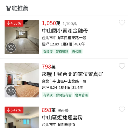
智能推薦
1,050
萬
4.55
%
1,100
萬
中山國小置產金雞母
台北市中山區民權東路一段
建坪
12.89
1廳1衛
48.6年
有裝潢
警衛管理
近公園
798
萬
來喔！我台北的家位置真好
台北市中山區中山北路一段
建坪
9.24
1房1衛
31.4年
有裝潢
房間皆有窗
警衛管理
898
萬
5.47
%
950
萬
中山區近捷運套房
台北市中山區撫順街