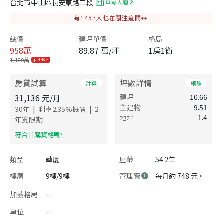
台北市中山區長安東路二段
華南大廈
有
1457
人也在關注這間👀
總價
建坪單價
格局
958
萬
89.87 萬/坪
1房1衛
1,120萬
14.46%
房貸試算
坪數詳情
計算
細項
31,136
元/月
建坪
10.66
主建物
9.51
|
|
30
年
利率
2.35
%概算
2
地坪
1.4
年寬限期
​符合首購資格嗎?
類型
華廈
屋齡
54.2年
樓層
9樓/9樓
管理費
每月約 748 元。
加蓋格局
--
車位
--