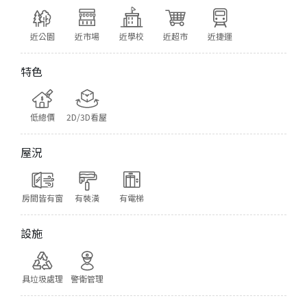
近公園
近市場
近學校
近超市
近捷運
特色
低總價
2D/3D看屋
屋況
房間皆有窗
有裝潢
有電梯
設施
具垃圾處理
警衛管理