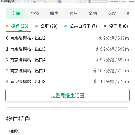
交通
學校
購物
醫療
金融
休閒
寵
捷運
(
25
)
公車
(
29
)
公共自行車
(
7
)
停車場
(
6
)
0
南京復興站 - 出口2
9
分鐘 /
633m
1
南京復興站 - 出口3
9.7
分鐘 /
692m
2
南京復興站 - 出口4
9.7
分鐘 /
692m
3
南京復興站 - 出口1
10.5
分鐘 /
719m
4
南京復興站 - 出口8
11.1
分鐘 /
770m
完整周邊生活圈
物件特色
機能