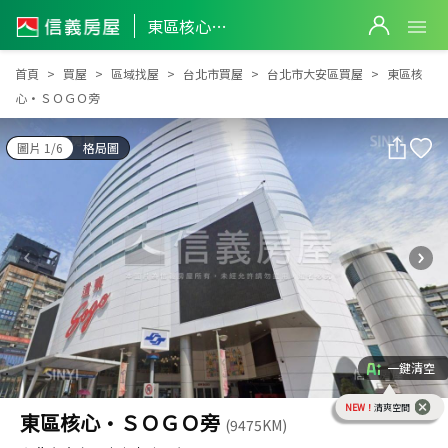
東區核心•ＳＯＧＯ旁
東區核心•ＳＯＧＯ旁
首頁
買屋
區域找屋
台北市買屋
台北市大安區買屋
東區核
心•ＳＯＧＯ旁
圖片 1/6
格局圖
一鍵清空
NEW！
清爽空間
東區核心•ＳＯＧＯ旁
(9475KM)