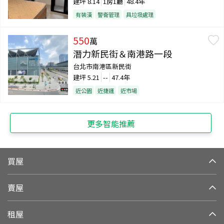
建坪
8.14
1房1廳
48.4年
有裝潢
警衛管理
具垃圾處理
550
萬
潛力新民街＆南港路一段
台北市南港區新民街
建坪
5.21
--
47.4年
近公園
近捷運
近市場
更多智能推薦
買屋
賣屋
租屋