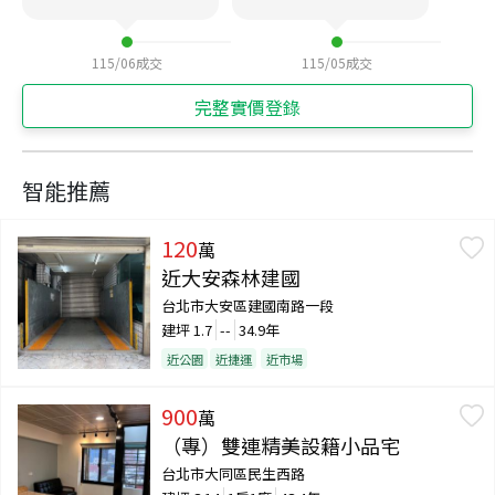
115/06
成交
115/05
成交
完整實價登錄
智能推薦
120
萬
近大安森林建國
台北市大安區建國南路一段
建坪
1.7
--
34.9年
近公園
近捷運
近市場
900
萬
（專）雙連精美設籍小品宅
台北市大同區民生西路