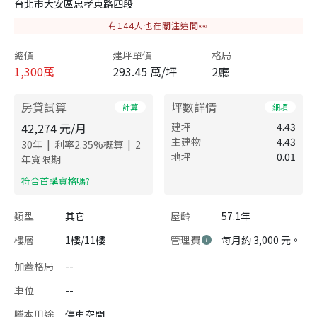
台北市大安區忠孝東路四段
有
144
人也在關注這間👀
總價
建坪單價
格局
1,300
萬
293.45 萬/坪
2廳
房貸試算
坪數詳情
計算
細項
42,274
元/月
建坪
4.43
主建物
4.43
|
|
30
年
利率
2.35
%概算
2
地坪
0.01
年寬限期
​符合首購資格嗎?
類型
其它
屋齡
57.1年
樓層
1樓/11樓
管理費
每月約 3,000 元。
加蓋格局
--
車位
--
謄本用途
停車空間