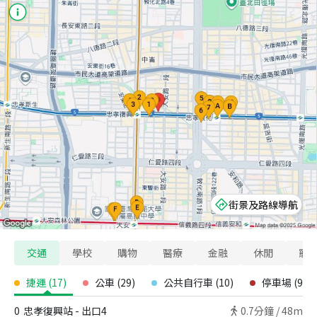
街景及路線導航
交通
學校
購物
醫療
金融
休閒
寵
捷運
(
17
)
公車
(
29
)
公共自行車
(
10
)
停車場
(
9
)
0
忠孝復興站 - 出口4
0.7
分鐘 /
48m