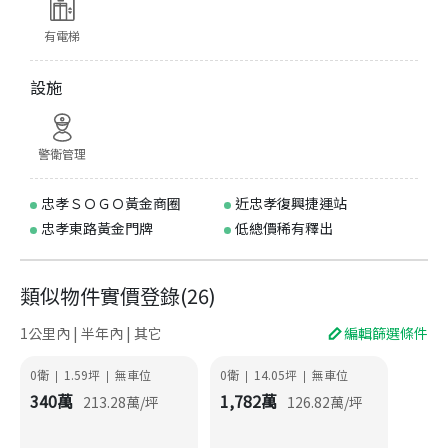
有電梯
設施
警衛管理
忠孝ＳＯＧＯ黃金商圈
近忠孝復興捷運站
忠孝東路黃金門牌
低總價稀有釋出
類似物件實價登錄
(
26
)
1公里內 | 半年內 | 其它
編輯篩選條件
0衛
1.59
坪
無車位
0衛
14.05
坪
無車位
|
|
|
|
340
萬
1,782
萬
213.28
萬/坪
126.82
萬/坪