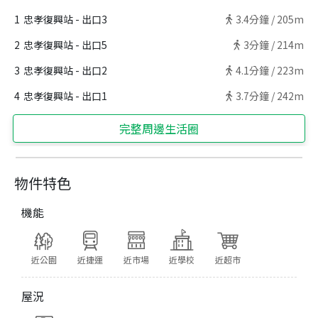
1
忠孝復興站 - 出口3
3.4
分鐘 /
205m
2
忠孝復興站 - 出口5
3
分鐘 /
214m
3
忠孝復興站 - 出口2
4.1
分鐘 /
223m
4
忠孝復興站 - 出口1
3.7
分鐘 /
242m
完整周邊生活圈
物件特色
機能
近公園
近捷運
近市場
近學校
近超市
屋況