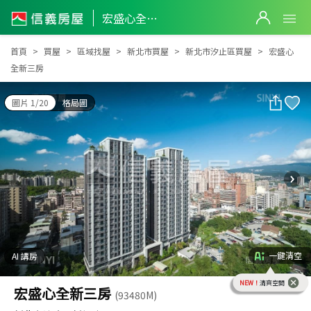
宏盛心全新三房
宏盛心全新三房
首頁
買屋
區域找屋
新北市買屋
新北市汐止區買屋
宏盛心
全新三房
圖片 1/20
格局圖
一鍵清空
AI 講房
NEW！
清爽空間
宏盛心全新三房
(93480M)