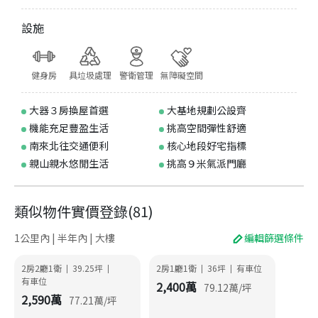
設施
健身房
具垃圾處理
警衛管理
無障礙空間
大器３房換屋首選
大基地規劃公設齊
機能充足豐盈生活
挑高空間彈性舒適
南來北往交通便利
核心地段好宅指標
親山親水悠閒生活
挑高９米氣派門廳
類似物件實價登錄
(
81
)
1公里內 | 半年內 | 大樓
編輯篩選條件
2房2廳1衛
39.25
坪
2房1廳1衛
36
坪
有車位
|
|
|
|
有車位
2,400
萬
79.12
萬/坪
2,590
萬
77.21
萬/坪