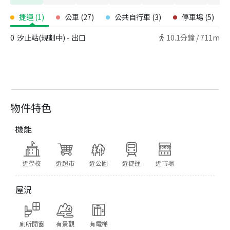
捷運
(
1
)
公車
(
27
)
公共自行車
(
3
)
停車場
(
5
)
0
汐止站(規劃中) - 出口
10.1
分鐘 /
711m
物件特色
機能
近學校
近超市
近公園
近捷運
近市場
屋況
廁所開窗
有景觀
有電梯