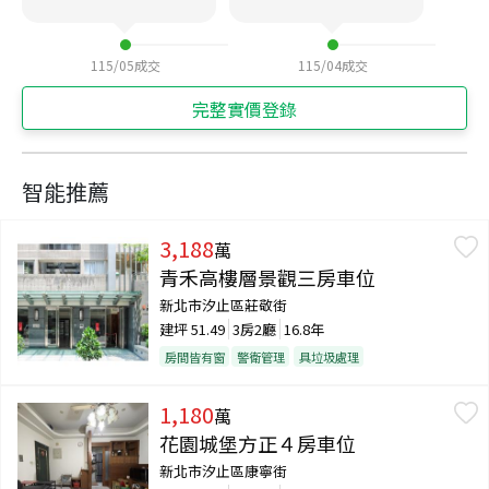
115/05
成交
115/04
成交
完整實價登錄
智能推薦
3,188
萬
青禾高樓層景觀三房車位
新北市汐止區莊敬街
建坪
51.49
3房2廳
16.8年
房間皆有窗
警衛管理
具垃圾處理
1,180
萬
花園城堡方正４房車位
新北市汐止區康寧街