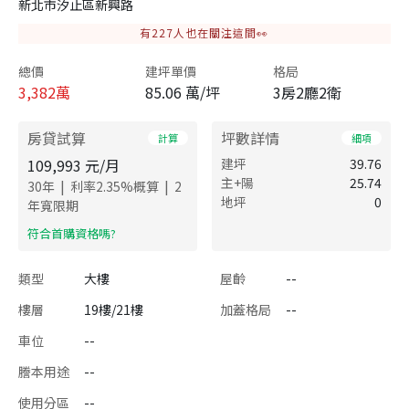
新北市汐止區新興路
有
227
人也在關注這間👀
總價
建坪單價
格局
3,382
萬
85.06 萬/坪
3房2廳2衛
房貸試算
坪數詳情
計算
細項
109,993
元/月
建坪
39.76
主+陽
25.74
|
|
30
年
利率
2.35
%概算
2
地坪
0
年寬限期
​符合首購資格嗎?
類型
大樓
屋齡
--
樓層
19樓/21樓
加蓋格局
--
車位
--
謄本用途
--
使用分區
--