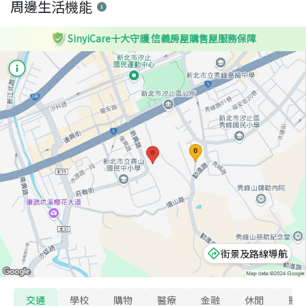
周邊生活機能
SinyiCare十大守護 信義房屋購售屋服務保障
街景及路線導航
交通
學校
購物
醫療
金融
休閒
寵