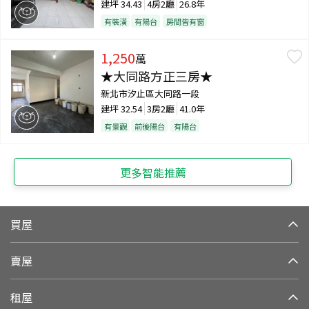
建坪
34.43
4房2廳
26.8年
有裝潢
有陽台
房間皆有窗
1,250
萬
★大同路方正三房★
新北市汐止區大同路一段
建坪
32.54
3房2廳
41.0年
有景觀
前後陽台
有陽台
更多智能推薦
買屋
賣屋
租屋