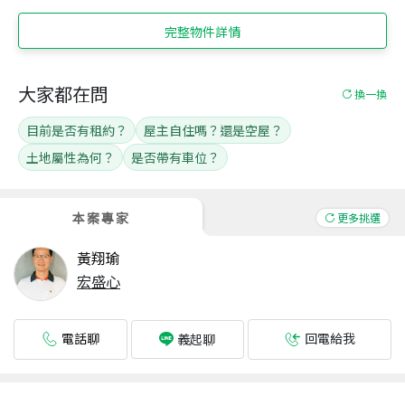
完整物件詳情
大家都在問
換一換
目前是否有租約？
屋主自住嗎？還是空屋？
土地屬性為何？
是否帶有車位？
本案專家
更多挑選
黃翔瑜
宏盛心
電話聊
回電給我
義起聊