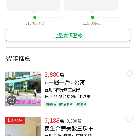
115/05
成交
115/05
成交
完整實價登錄
智能推薦
2,880
萬
⭐一層一戶⭐公寓
台北市南港區玉成街
建坪
42.05
3房2廳
41.7年
有裝潢
前後陽台
有陽台
3,188
萬
5.68
%
3,380
萬
民生介壽美妝三房＋
台北市松山區民生東路五段