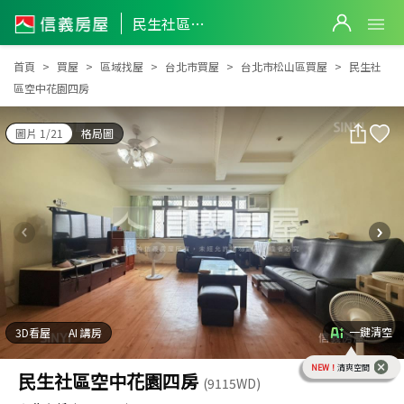
民生社區空中花園四房
民生社區空中花園四房
首頁
買屋
區域找屋
台北市買屋
台北市松山區買屋
民生社
區空中花園四房
圖片 1/21
格局圖
一鍵清空
3D看屋
AI 講房
NEW！
清爽空間
民生社區空中花園四房
(9115WD)