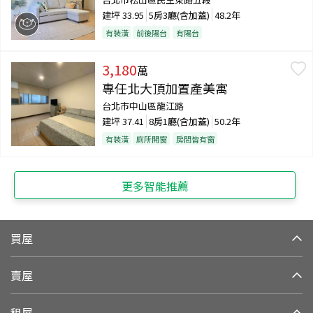
建坪
33.95
5房3廳(含加蓋)
48.2年
有裝潢
前後陽台
有陽台
3,180
萬
專任北大頂加置產美寓
台北市中山區龍江路
建坪
37.41
8房1廳(含加蓋)
50.2年
有裝潢
廁所開窗
房間皆有窗
更多智能推薦
買屋
賣屋
租屋