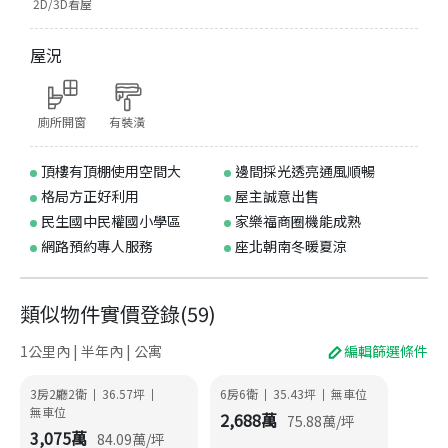
2D/3D看屋
屋況
廁所開窗
有裝潢
頂樓有頂棚使用空間大
邊間採光透亮通風順暢
格局方正好利用
屋主誠意出售
民生國中民權國小學區
家樂福商圈機能成熟
網路預約專人服務
座北朝南冬暖夏涼
類似物件實價登錄
(
59
)
1公里內 | 半年內 | 公寓
編輯篩選條件
3房2廳2衛
36.57
坪
6房6衛
35.43
坪
無車位
|
|
|
|
無車位
2,688
萬
75.88
萬/坪
3,075
萬
84.09
萬/坪