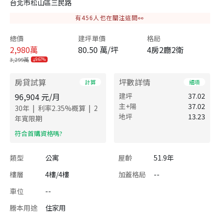
台北市松山區三民路
有
456
人也在關注這間👀
總價
建坪單價
格局
2,980
萬
80.50 萬/坪
4房2廳2衛
3,299萬
9.67%
房貸試算
坪數詳情
計算
細項
96,904
元/月
建坪
37.02
主+陽
37.02
|
|
30
年
利率
2.35
%概算
2
地坪
13.23
年寬限期
​符合首購資格嗎?
類型
公寓
屋齡
51.9年
樓層
4樓/4樓
加蓋格局
--
車位
--
謄本用途
住家用