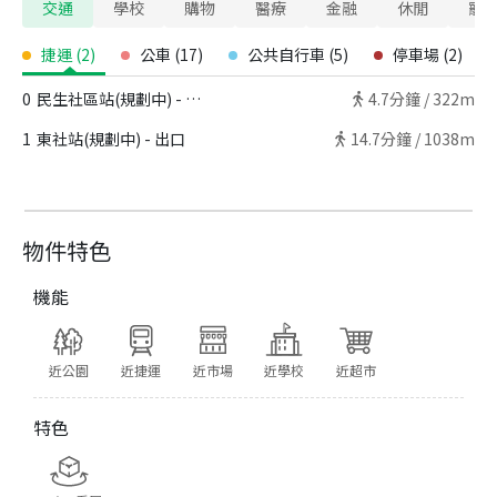
交通
學校
購物
醫療
金融
休閒
寵
捷運
(
2
)
公車
(
17
)
公共自行車
(
5
)
停車場
(
2
)
0
民生社區站(規劃中) - 出口
4.7
分鐘 /
322m
1
東社站(規劃中) - 出口
14.7
分鐘 /
1038m
物件特色
機能
近公園
近捷運
近市場
近學校
近超市
特色