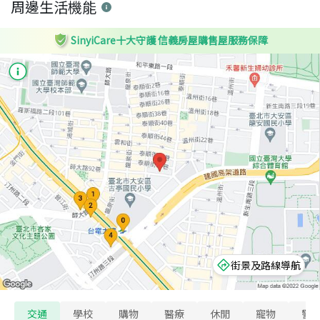
周邊生活機能
SinyiCare十大守護 信義房屋購售屋服務保障
街景及路線導航
交通
學校
購物
醫療
休閒
寵物
警