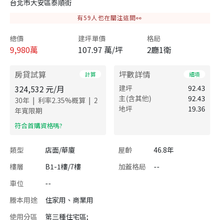
台北市大安區泰順街
有
59
人也在關注這間👀
總價
建坪單價
格局
9,980
萬
107.97 萬/坪
2廳1衛
房貸試算
坪數詳情
計算
細項
324,532
元/月
建坪
92.43
主(含其他)
92.43
|
|
30
年
利率
2.35
%概算
2
地坪
19.36
年寬限期
​符合首購資格嗎?
類型
店面/華廈
屋齡
46.8年
樓層
B1-1樓/7樓
加蓋格局
--
車位
--
謄本用途
住家用、商業用
使用分區
第三種住宅區;