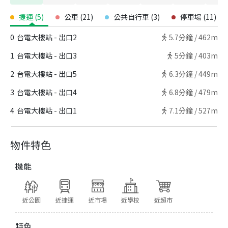
捷運
(
5
)
公車
(
21
)
公共自行車
(
3
)
停車場
(
11
)
0
台電大樓站 - 出口2
5.7
分鐘 /
462m
1
台電大樓站 - 出口3
5
分鐘 /
403m
2
台電大樓站 - 出口5
6.3
分鐘 /
449m
3
台電大樓站 - 出口4
6.8
分鐘 /
479m
4
台電大樓站 - 出口1
7.1
分鐘 /
527m
物件特色
機能
近公園
近捷運
近市場
近學校
近超市
特色