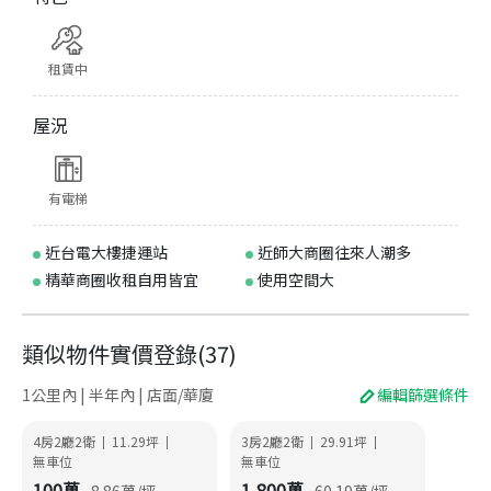
租賃中
屋況
有電梯
近台電大樓捷運站
近師大商圈往來人潮多
精華商圈收租自用皆宜
使用空間大
類似物件實價登錄
(
37
)
1公里內 | 半年內 | 店面/華廈
編輯篩選條件
4房2廳2衛
11.29
坪
3房2廳2衛
29.91
坪
|
|
|
|
無車位
無車位
100
萬
1,800
萬
8.86
萬/坪
60.19
萬/坪