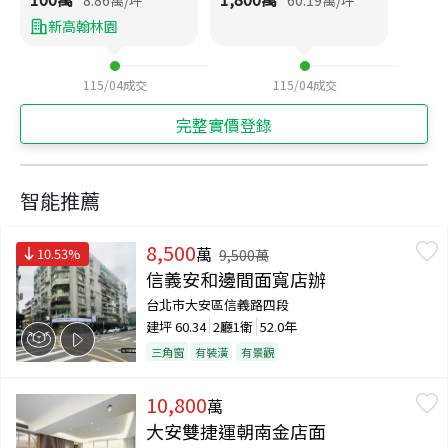
新高翰林園
115/04
成交
115/04
成交
完整實價登錄
智能推薦
8,500
萬
10.53
%
9,500
萬
信義安和邊間面寬店辦
台北市大安區信義路四段
建坪
60.34
2廳1衛
52.0年
三角窗
有裝潢
有景觀
10,800
萬
大安雙捷運朝南金店面