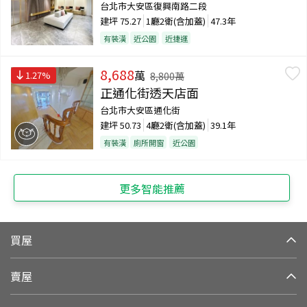
台北市大安區復興南路二段
建坪
75.27
1廳2衛(含加蓋)
47.3年
有裝潢
近公園
近捷運
8,688
萬
1.27
%
8,800
萬
正通化街透天店面
台北市大安區通化街
建坪
50.73
4廳2衛(含加蓋)
39.1年
有裝潢
廁所開窗
近公園
更多智能推薦
買屋
賣屋