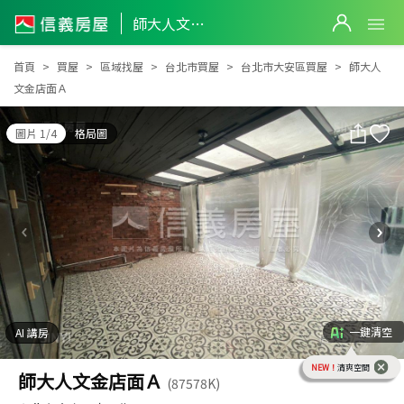
師大人文金店面Ａ
師大人文金店面Ａ
首頁
買屋
區域找屋
台北市買屋
台北市大安區買屋
師大人
文金店面Ａ
圖片 1/4
格局圖
一鍵清空
AI 講房
NEW！
清爽空間
師大人文金店面Ａ
(87578K)