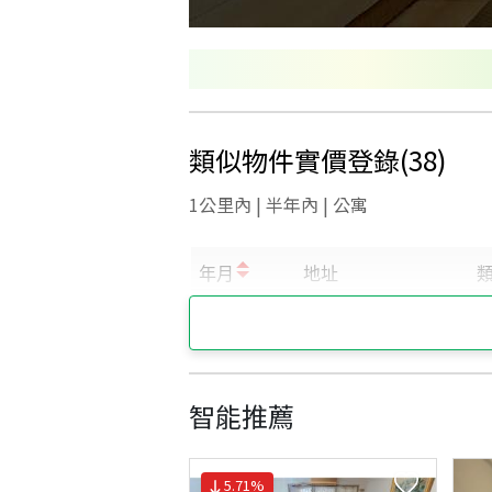
類似物件實價登錄
(
38
)
1公里內 | 半年內 | 公寓
智能推薦
5.71
%