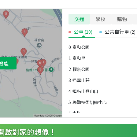
交通
學校
購物
公車
公共自行車
(
10
)
(
2
)
0
泰和公園
1
泰和里
機能
2
糶米公園
3
挹翠山莊
4
拇指山登山口
5
聯勤技術訓練中心
6
水塔
7
吳興街站
8
紫雲街口