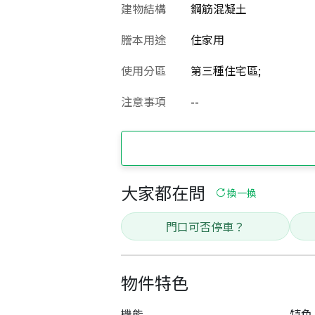
建物結構
鋼筋混凝土
謄本用途
住家用
使用分區
第三種住宅區;
注意事項
--
大家都在問
換一換
門口可否停車？
物件特色
機能
特色