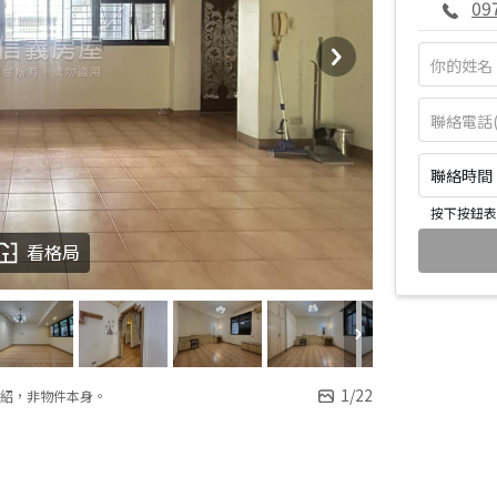
09
聯絡時間：皆
按下按鈕表
看格局
1
/
22
紹，非物件本身。