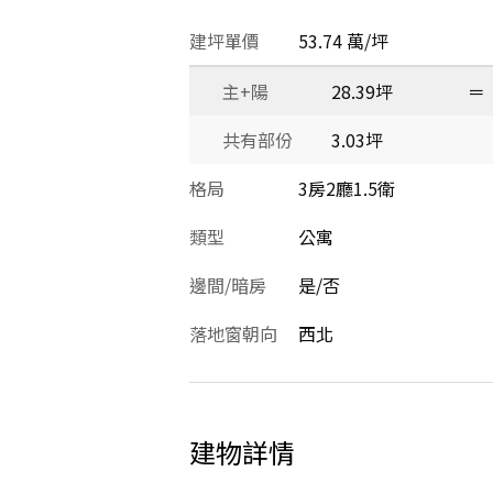
建坪單價
53.74 萬/坪
主+陽
28.39坪
＝
共有部份
3.03坪
格局
3房2廳1.5衛
類型
公寓
邊間/暗房
是/否
落地窗朝向
西北
建物詳情