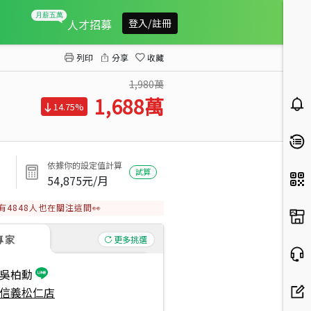
捷運Ｙ３９邊間質感美三房
人才招募
登入/註冊
列印
分享
收藏
1,980萬
1,688
萬
14.75%
依據你的設定值計算
試算
54,875
元/月
有
4848
人也在關注這間👀
專家
更多挑選
吳柏勳
信義松仁店