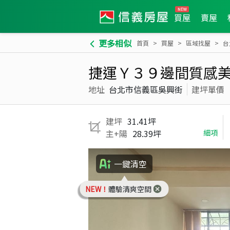
買屋
賣屋
更多相似
首頁
買屋
區域找屋
台
捷運Ｙ３９邊間質感
地址
台北市信義區吳興街
建坪單價
建坪
31.41坪
主+陽
28.39坪
細項
一鍵清空
NEW！
體驗清爽空間