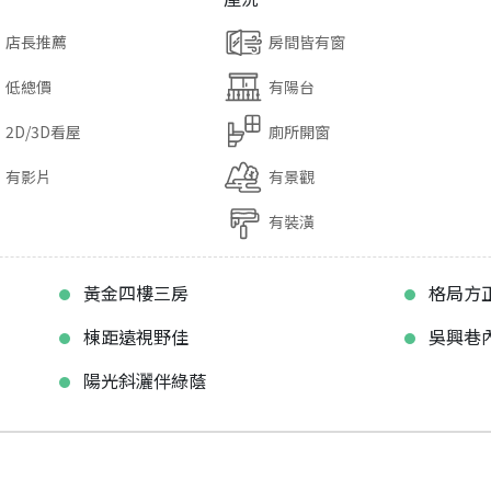
店長推薦
房間皆有窗
低總價
有陽台
2D/3D看屋
廁所開窗
有影片
有景觀
有裝潢
黃金四樓三房
格局方
棟距遠視野佳
吳興巷
陽光斜灑伴綠蔭