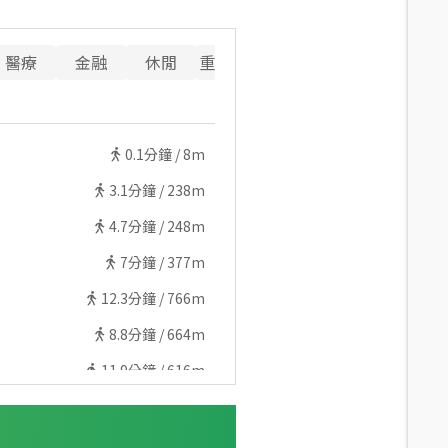
醫療
金融
休閒
重要設施
0.1
分鐘 /
8m
3.1
分鐘 /
238m
4.7
分鐘 /
248m
7
分鐘 /
377m
12.3
分鐘 /
766m
8.8
分鐘 /
664m
11.9
分鐘 /
616m
7.2
分鐘 /
544m
13.7
分鐘 /
696m