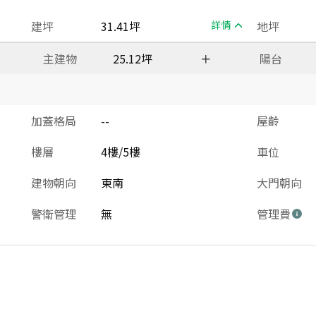
建坪
31.41坪
詳情
地坪
主建物
25.12坪
＋
陽台
加蓋格局
--
屋齡
樓層
4樓/5樓
車位
建物朝向
東南
大門朝向
警衛管理
無
管理費