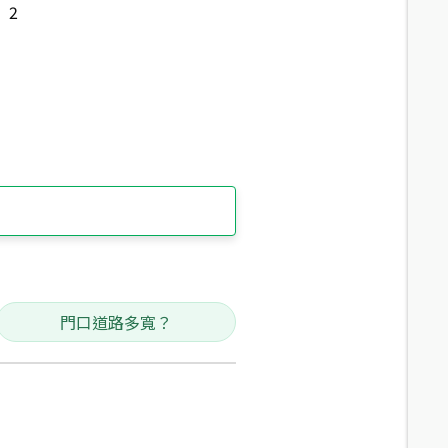
2
門口道路多寬？