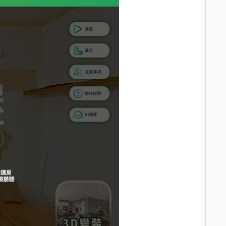
11.1
分鐘 /
628m