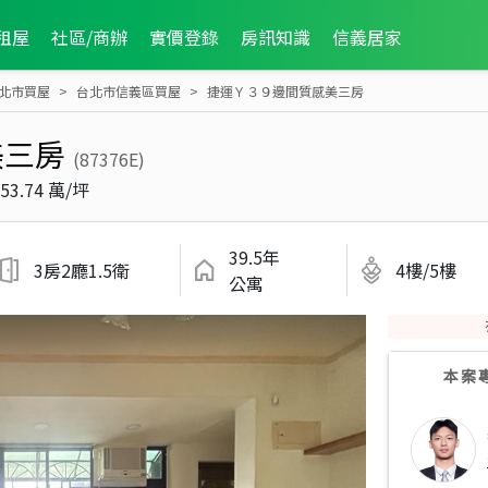
租屋
社區/商辦
實價登錄
房訊知識
信義居家
北市買屋
台北市信義區買屋
捷運Ｙ３９邊間質感美三房
美三房
(87376E)
53.74 萬/坪
39.5年
3房2廳1.5衛
4樓/5樓
公寓
本案