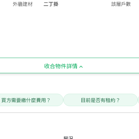
外牆建材
二丁掛
該層戶數
收合物件詳情
買方需要繳什麼費用？
目前是否有租約？
屋況