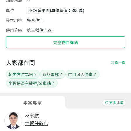
加蓋格局
--
車位
1個坡道平面(車位總價：300萬)
謄本用途
集合住宅
使用分區
第三種住宅區;
完整物件詳情
大家都在問
換一換
朝向方位為何？
有無電梯？
門口可否停車？
附近是否有捷運/公車站？
本案專家
更多挑選
林宇航
世貿莊敬店