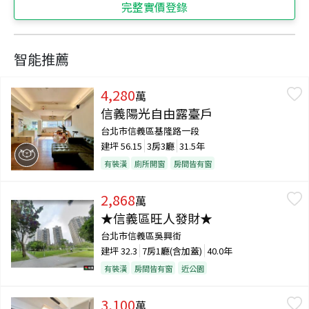
完整實價登錄
智能推薦
4,280
萬
信義陽光自由露臺戶
台北市信義區基隆路一段
建坪
56.15
3房3廳
31.5年
有裝潢
廁所開窗
房間皆有窗
2,868
萬
★信義區旺人發財★
台北市信義區吳興街
建坪
32.3
7房1廳(含加蓋)
40.0年
有裝潢
房間皆有窗
近公園
3,100
萬