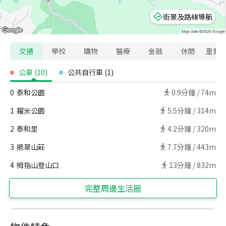
街景及路線導航
交通
學校
購物
醫療
金融
休閒
重要
公車
(
10
)
公共自行車
(
1
)
0
泰和公園
0.9
分鐘 /
74m
1
糶米公園
5.5
分鐘 /
314m
2
泰和里
4.2
分鐘 /
320m
3
挹翠山莊
7.7
分鐘 /
443m
4
拇指山登山口
13
分鐘 /
832m
完整周邊生活圈