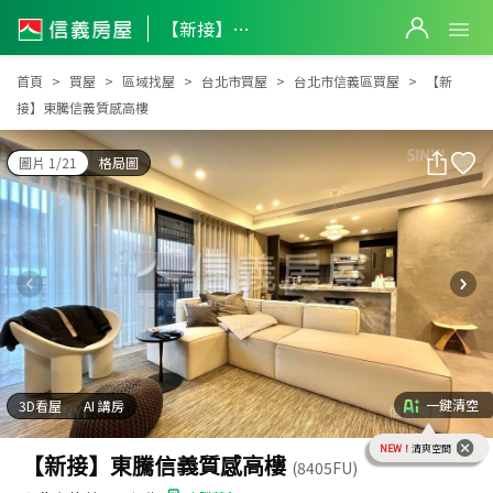
【新接】東騰信義質感高樓
【新接】東騰信義質感高樓
首頁
買屋
區域找屋
台北市買屋
台北市信義區買屋
【新
接】東騰信義質感高樓
圖片 1/21
格局圖
一鍵清空
3D看屋
AI 講房
NEW！
清爽空間
【新接】東騰信義質感高樓
(8405FU)