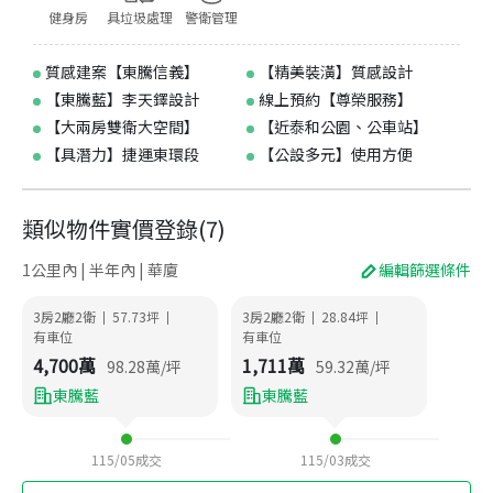
健身房
具垃圾處理
警衛管理
質感建案【東騰信義】
【精美裝潢】質感設計
【東騰藍】李天鐸設計
線上預約【尊榮服務】
【大兩房雙衛大空間】
【近泰和公園、公車站】
【具潛力】捷運東環段
【公設多元】使用方便
類似物件實價登錄
(
7
)
1公里內 | 半年內 | 華廈
編輯篩選條件
3房2廳2衛
57.73
坪
3房2廳2衛
28.84
坪
|
|
|
|
有車位
有車位
4,700
萬
1,711
萬
98.28
萬/坪
59.32
萬/坪
東騰藍
東騰藍
115/05
成交
115/03
成交