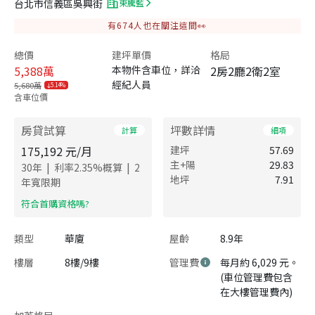
台北市信義區吳興街
東騰藍
有
674
人也在關注這間👀
總價
建坪單價
格局
5,388
萬
本物件含車位，詳洽
2房2廳2衛2室
經紀人員
5,680萬
5.14%
含車位價
房貸試算
坪數詳情
計算
細項
175,192
元/月
建坪
57.69
主+陽
29.83
|
|
30
年
利率
2.35
%概算
2
地坪
7.91
年寬限期
​符合首購資格嗎?
類型
華廈
屋齡
8.9年
樓層
8樓/9樓
管理費
每月約 6,029 元。
(車位管理費包含
在大樓管理費內)