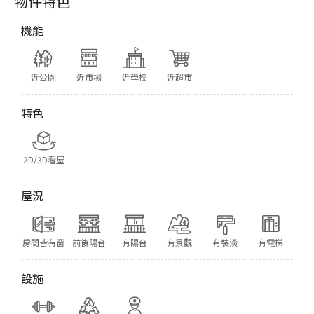
物件特色
機能
近公園
近市場
近學校
近超市
特色
2D/3D看屋
屋況
房間皆有窗
前後陽台
有陽台
有景觀
有裝潢
有電梯
設施