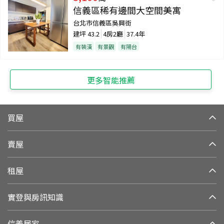
信義區稀有邊間大空間美寓
台北市信義區吳興街
建坪
43.2
4房2廳
37.4年
有裝潢
有景觀
有陽台
更多智能推薦
買屋
賣屋
租屋
實登與房訊知識
信義居家