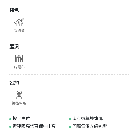
特色
低總價
屋況
有電梯
設施
警衛管理
坡平車位
南京復興雙捷運
近建國高架直通中山高
門廳氣派Ａ級純辦