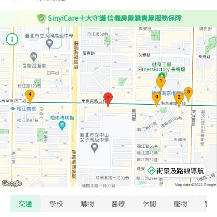
SinyiCare十大守護 信義房屋購售屋服務保障
街景及路線導航
交通
學校
購物
醫療
休閒
寵物
警