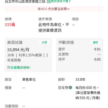
台北市中山區南京東路三段
南京揚昇大樓
有
43
人也在關注這間👀
總價
建坪單價
格局
335
萬
此物件為車位，不
--
提供單價資訊
房貸試算
坪數詳情
計算
細項
10,894
元/月
建坪
9.91
主建物
--
|
|
30
年
利率
2.35
%概算
2
地坪
0.05
年寬限期
​符合首購資格嗎?
類型
單售車位
屋齡
33.8年
樓層
--
管理費
每月約 600 元。
(車位管理費另繳
納 550 元 / 月繳)
加蓋格局
--