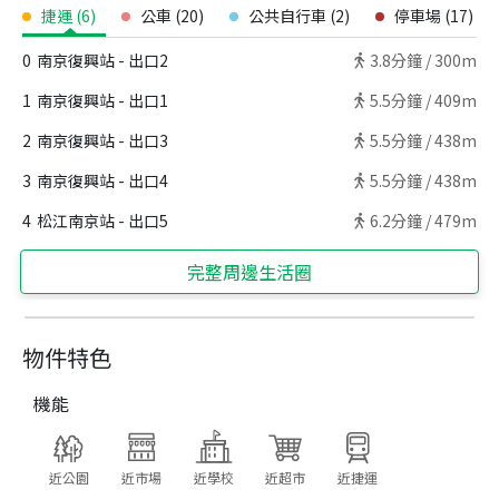
捷運
(
6
)
公車
(
20
)
公共自行車
(
2
)
停車場
(
17
)
0
南京復興站 - 出口2
3.8
分鐘 /
300m
1
南京復興站 - 出口1
5.5
分鐘 /
409m
2
南京復興站 - 出口3
5.5
分鐘 /
438m
3
南京復興站 - 出口4
5.5
分鐘 /
438m
4
松江南京站 - 出口5
6.2
分鐘 /
479m
完整周邊生活圈
物件特色
機能
近公園
近市場
近學校
近超市
近捷運