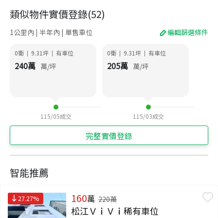
類似物件實價登錄
(
52
)
1公里內 | 半年內 | 單售車位
編輯篩選條件
0衛
9.31
坪
有車位
0衛
9.31
坪
有車位
|
|
|
|
240
萬
205
萬
萬/坪
萬/坪
115/05
成交
115/03
成交
完整實價登錄
智能推薦
160
萬
27.27
%
220
萬
松江ＶｉＶｉ稀有車位