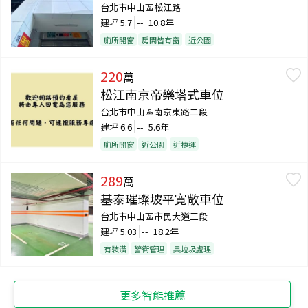
台北市中山區松江路
建坪
5.7
--
10.8年
廁所開窗
房間皆有窗
近公園
220
萬
松江南京帝樂塔式車位
台北市中山區南京東路二段
建坪
6.6
--
5.6年
廁所開窗
近公園
近捷運
289
萬
基泰璀璨坡平寬敞車位
台北市中山區市民大道三段
建坪
5.03
--
18.2年
有裝潢
警衛管理
具垃圾處理
更多智能推薦