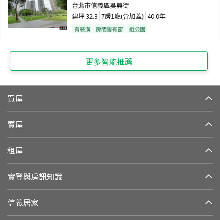
台北市信義區吳興街
建坪
32.3
7房1廳(含加蓋)
40.0年
有裝潢
房間皆有窗
近公園
更多智能推薦
買屋
賣屋
租屋
實登與房訊知識
信義居家