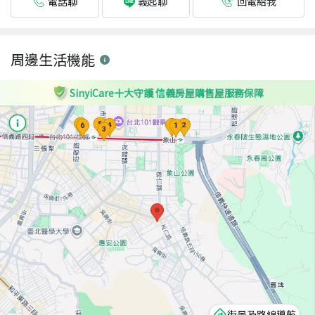
電話聊
回電給我
義起聊
周邊生活機能
SinyiCare十大守護 信義房屋購售屋服務保障
街景及路線導航