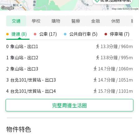
交通
學校
購物
醫療
金融
休閒
寵
捷運
(
8
)
公車
(
17
)
公共自行車
(
5
)
停車場
(
7
)
0
象山站 - 出口1
13.3
分鐘 /
960m
1
象山站 - 出口2
13.8
分鐘 /
995m
2
象山站 - 出口3
14.7
分鐘 /
1060m
3
台北101/世貿站 - 出口3
14.7
分鐘 /
1051m
4
台北101/世貿站 - 出口4
15.7
分鐘 /
1101m
完整周邊生活圈
物件特色