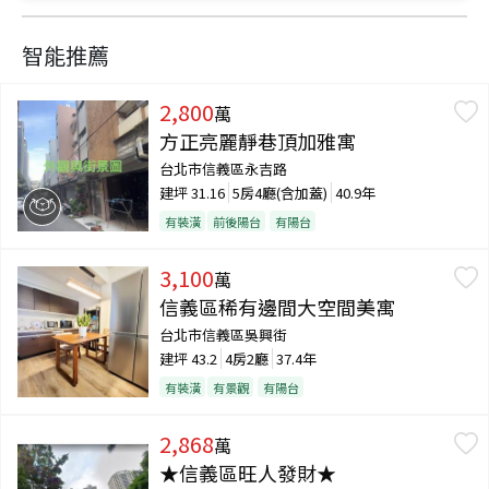
智能推薦
2,800
萬
方正亮麗靜巷頂加雅寓
台北市信義區永吉路
建坪
31.16
5房4廳(含加蓋)
40.9年
有裝潢
前後陽台
有陽台
3,100
萬
信義區稀有邊間大空間美寓
台北市信義區吳興街
建坪
43.2
4房2廳
37.4年
有裝潢
有景觀
有陽台
2,868
萬
★信義區旺人發財★