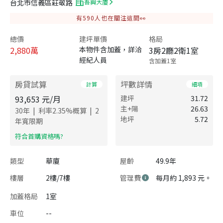
台北市信義區莊敬路
吾興大廈
有
590
人也在關注這間👀
總價
建坪單價
格局
2,880
萬
本物件含加蓋，詳洽
3房2廳2衛1室
經紀人員
含加蓋1室
房貸試算
坪數詳情
計算
細項
93,653
元/月
建坪
31.72
主+陽
26.63
|
|
30
年
利率
2.35
%概算
2
地坪
5.72
年寬限期
​符合首購資格嗎?
類型
華廈
屋齡
49.9年
樓層
2樓/7樓
管理費
每月約 1,893 元。
加蓋格局
1室
車位
--