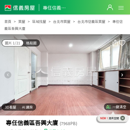
專任信義區吾興大廈
專任信義區吾興大廈
首頁
買屋
區域找屋
台北市買屋
台北市信義區買屋
專任信
義區吾興大廈
圖片 1/21
格局圖
一鍵清空
3D看屋
AI 講房
NEW！
清爽空間
專任信義區吾興大廈
(7968PB)