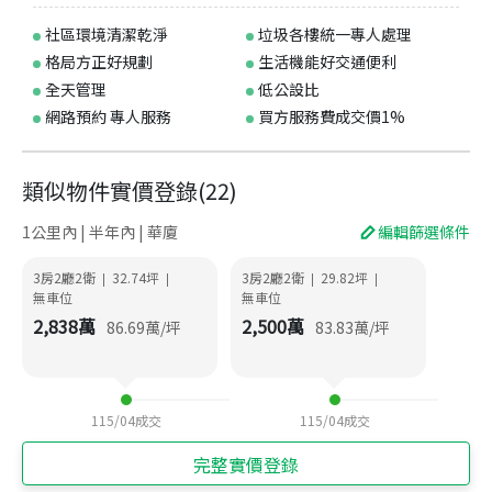
社區環境清潔乾淨
垃圾各樓統一專人處理
格局方正好規劃
生活機能好交通便利
全天管理
低公設比
網路預約 專人服務
買方服務費成交價1%
類似物件實價登錄
(
22
)
1公里內 | 半年內 | 華廈
編輯篩選條件
3房2廳2衛
32.74
坪
3房2廳2衛
29.82
坪
|
|
|
|
無車位
無車位
2,838
萬
2,500
萬
86.69
萬/坪
83.83
萬/坪
115/04
成交
115/04
成交
完整實價登錄