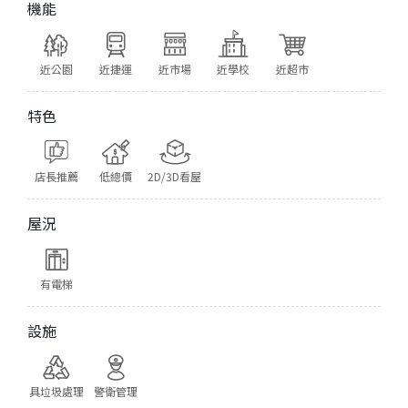
機能
近公園
近捷運
近市場
近學校
近超市
特色
店長推薦
低總價
2D/3D看屋
屋況
有電梯
設施
具垃圾處理
警衛管理