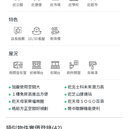
近公園
近捷運
近市場
近學校
近超市
特色
店長推薦
2D/3D看屋
新降價
屋況
房間皆有窗
前後陽台
有陽台
廁所開窗
有裝潢
加蓋使用空間大
近北士科未來潛力高
１樓免爬高進出方便
近芝山捷運站
近天母家樂福商圈
近天母ＳＯＧＯ百貨
格局方正空間好規劃
鬧中取靜機能便利
類似物件實價登錄
(
42
)