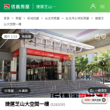
捷運芝山大空間一樓
捷運芝山大空間一樓
首頁
買屋
區域找屋
台北市買屋
台北市士林區買屋
捷運芝
山大空間一樓
圖片 1/16
格局圖
一鍵清空
3D看屋
AI 講房
NEW！
清爽空間
捷運芝山大空間一樓
(5282GV)