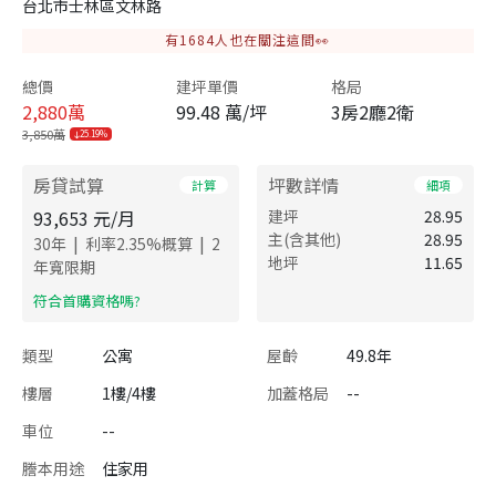
台北市士林區文林路
有
1684
人也在關注這間👀
總價
建坪單價
格局
2,880
萬
99.48 萬/坪
3房2廳2衛
3,850萬
25.19%
房貸試算
坪數詳情
計算
細項
93,653
元/月
建坪
28.95
主(含其他)
28.95
|
|
30
年
利率
2.35
%概算
2
地坪
11.65
年寬限期
​符合首購資格嗎?
類型
公寓
屋齡
49.8年
樓層
1樓/4樓
加蓋格局
--
車位
--
謄本用途
住家用