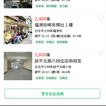
有裝潢
廁所開窗
近公園
2,488
萬
福港街稀有釋出１樓
台北市士林區福港街
建坪
25.19
2房3廳(含加蓋)
47.0年
有裝潢
有陽台
廁所開窗
2,600
萬
延平北路六段住店兩相宜
台北市士林區延平北路六段
建坪
26.33
1廳1衛
46.6年
有裝潢
前後陽台
有陽台
更多智能推薦