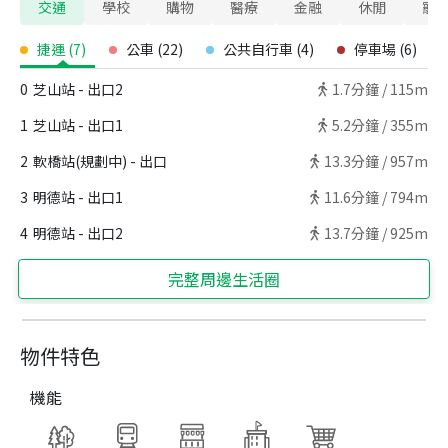
交通
學校
購物
醫療
金融
休閒
寵
捷運
(
7
)
公車
(
22
)
公共自行車
(
4
)
停車場
(
6
)
0
芝山站 - 出口2
1.7
分鐘 /
115m
1
芝山站 - 出口1
5.2
分鐘 /
355m
2
軟橋站(規劃中) - 出口
13.3
分鐘 /
957m
3
明德站 - 出口1
11.6
分鐘 /
794m
4
明德站 - 出口2
13.7
分鐘 /
925m
完整周邊生活圈
物件特色
機能