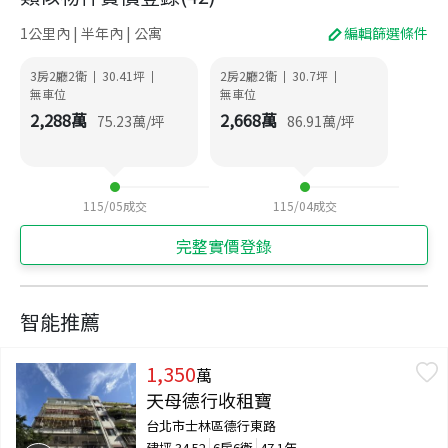
1公里內 | 半年內 | 公寓
編輯篩選條件
3房2廳2衛
30.41
坪
2房2廳2衛
30.7
坪
|
|
|
|
無車位
無車位
2,288
萬
2,668
萬
75.23
萬/坪
86.91
萬/坪
115/05
成交
115/04
成交
完整實價登錄
智能推薦
1,350
萬
天母德行收租寶
台北市士林區德行東路
建坪
34.52
6房6衛
47.1年