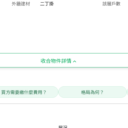
外牆建材
二丁掛
該層戶數
收合物件詳情
買方需要繳什麼費用？
格局為何？
屋況