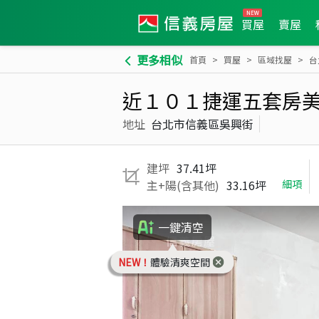
買屋
賣屋
更多相似
首頁
買屋
區域找屋
台
近１０１捷運五套房
地址
台北市信義區吳興街
建坪
37.41坪
主+陽(含其他)
33.16坪
細項
一鍵清空
NEW！
體驗清爽空間