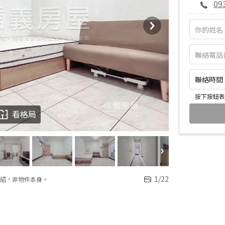
09
聯絡時間：皆
按下按鈕表
看格局
1
/
22
紹，非物件本身。