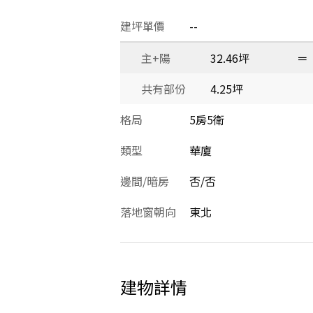
建坪單價
--
主+陽
32.46坪
＝
共有部份
4.25坪
格局
5房5衛
類型
華廈
邊間/暗房
否/否
落地窗朝向
東北
建物詳情