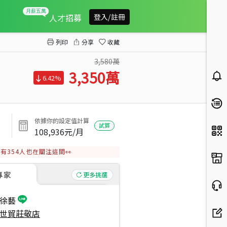
近１０１捷運五套房美廈
人才招募
登入/註冊
列印
分享
收藏
3,580萬
3,350
萬
6.42%
依據你的設定值計算
試算
108,936
元/月
有
354
人也在關注這間👀
專家
更多挑選
徐藝
世貿莊敬店