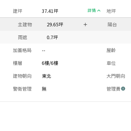
建坪
37.41坪
詳情
地坪
主建物
29.65坪
＋
陽台
雨遮
0.7坪
加蓋格局
--
屋齡
樓層
6樓/6樓
車位
建物朝向
東北
大門朝向
警衛管理
無
管理費