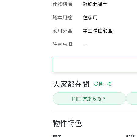
建物結構
鋼筋混凝土
謄本用途
住家用
使用分區
第三種住宅區;
注意事項
--
大家都在問
換一換
門口道路多寬？
物件特色
機能
特色