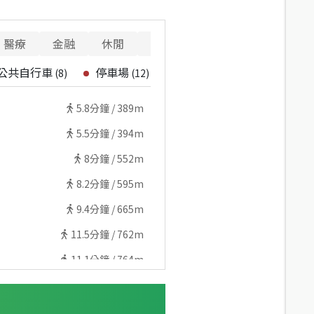
醫療
金融
休閒
寵物
重要設施
公共自行車
停車場
(
8
)
(
12
)
5.8
分鐘 /
389m
5.5
分鐘 /
394m
8
分鐘 /
552m
8.2
分鐘 /
595m
9.4
分鐘 /
665m
11.5
分鐘 /
762m
11.1
分鐘 /
764m
11.1
分鐘 /
764m
11.8
分鐘 /
820m