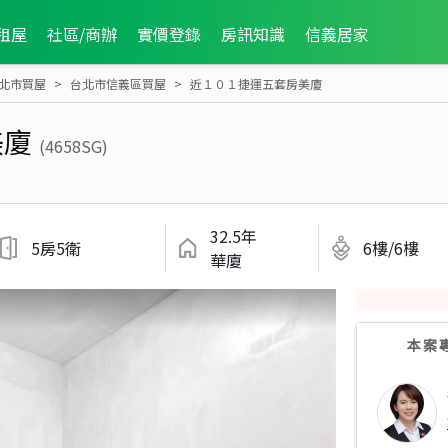
租屋
社區/商辦
實價登錄
房訊知識
信義居家
北市買屋
台北市信義區買屋
近１０１捷運五套房美廈
美廈
(4658SG)
32.5年
5房5衛
6樓/6樓
華廈
本案