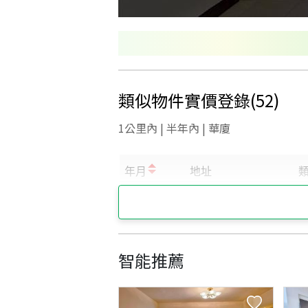
類似物件實價登錄
(
52
)
1公里內 | 半年內 | 華廈
智能推薦