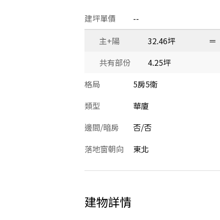
建坪單價
--
主+陽
32.46坪
＝
共有部份
4.25坪
格局
5房5衛
類型
華廈
邊間/暗房
否/否
落地窗朝向
東北
建物詳情