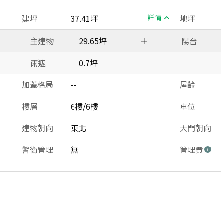
建坪
37.41坪
詳情
地坪
主建物
29.65坪
＋
陽台
雨遮
0.7坪
加蓋格局
--
屋齡
樓層
6樓/6樓
車位
建物朝向
東北
大門朝向
警衛管理
無
管理費