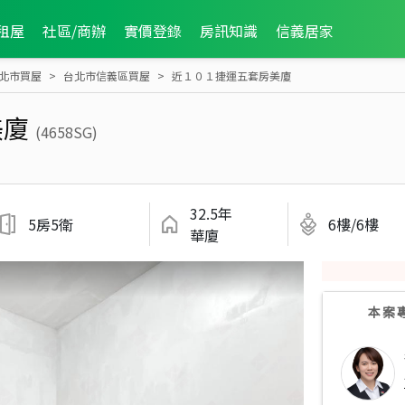
租屋
社區/商辦
實價登錄
房訊知識
信義居家
北市買屋
台北市信義區買屋
近１０１捷運五套房美廈
美廈
(4658SG)
32.5年
5房5衛
6樓/6樓
華廈
本案