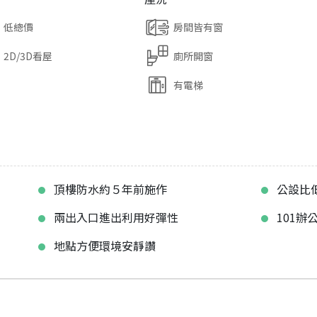
低總價
房間皆有窗
2D/3D看屋
廁所開窗
有電梯
頂樓防水約５年前施作
公設比
兩出入口進出利用好彈性
101辦
地點方便環境安靜讚