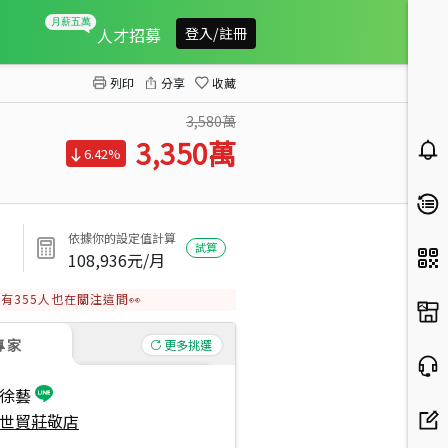
近１０１捷運五套房美廈
人才招募
登入/註冊
列印
分享
收藏
3,580萬
3,350
萬
6.42%
依據你的設定值計算
試算
108,936
元/月
有
355
人也在關注這間👀
專家
更多挑選
徐藝
世貿莊敬店