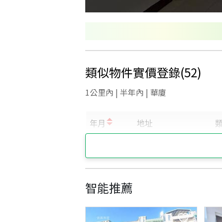
類似物件實價登錄
(
52
)
1公里內 | 半年內 | 華廈
智能推薦