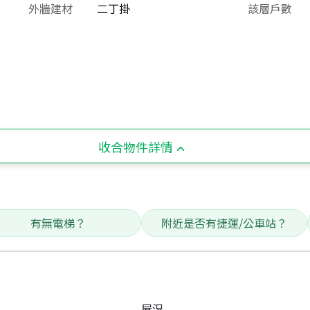
外牆建材
二丁掛
該層戶數
收合物件詳情
有無電梯？
附近是否有捷運/公車站？
屋況