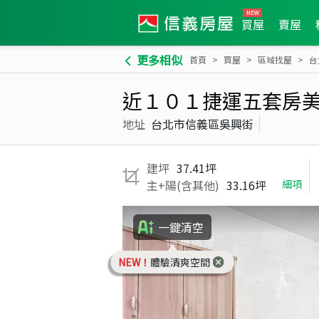
買屋
賣屋
更多相似
首頁
買屋
區域找屋
台
近１０１捷運五套房
地址
台北市信義區吳興街
建坪
37.41坪
主+陽(含其他)
33.16坪
細項
一鍵清空
NEW！
體驗清爽空間