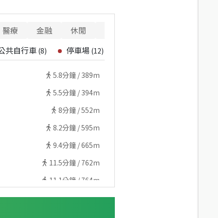
醫療
金融
休閒
寵物
重要設施
公共自行車
停車場
(
8
)
(
12
)
5.8
分鐘 /
389m
5.5
分鐘 /
394m
8
分鐘 /
552m
8.2
分鐘 /
595m
9.4
分鐘 /
665m
11.5
分鐘 /
762m
11.1
分鐘 /
764m
11.1
分鐘 /
764m
11.8
分鐘 /
820m