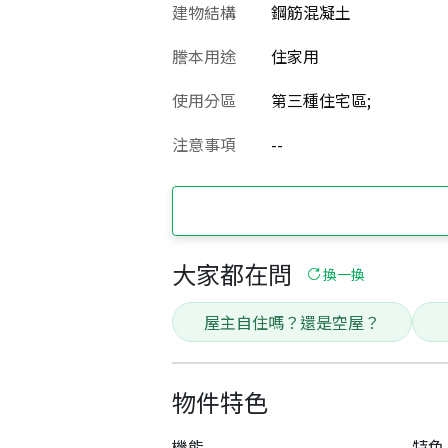
建物結構
鋼筋混凝土
謄本用途
住家用
使用分區
第三種住宅區;
注意事項
--
大家都在問
換一換
屋主自住嗎？還是空屋？
物件特色
機能
特色