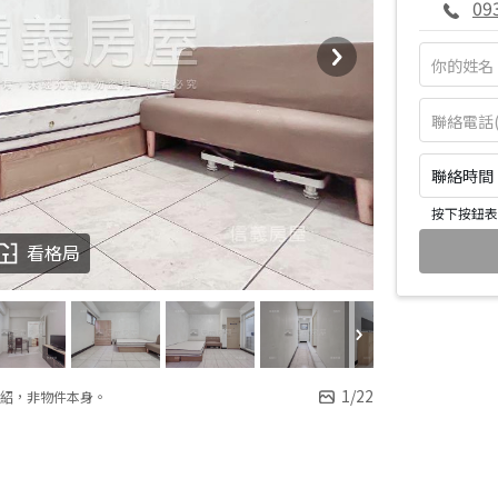
09
聯絡時間：皆
按下按鈕表
看格局
1
/
22
紹，非物件本身。