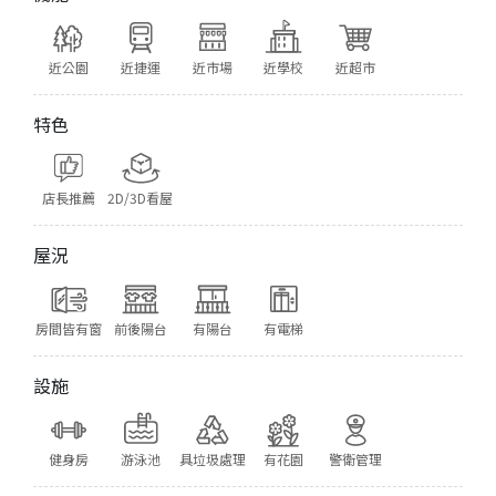
近公園
近捷運
近市場
近學校
近超市
特色
店長推薦
2D/3D看屋
屋況
房間皆有窗
前後陽台
有陽台
有電梯
設施
健身房
游泳池
具垃圾處理
有花園
警衛管理