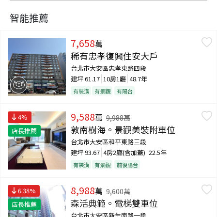
智能推薦
7,658
萬
稀有忠孝復興住安大戶
台北市大安區忠孝東路四段
建坪
61.17
10房1廳
48.7年
有裝潢
有景觀
有陽台
9,588
萬
4
%
9,988
萬
敦南樹海。景觀美裝附車位
店長推薦
台北市大安區和平東路三段
建坪
93.67
4房2廳(含加蓋)
22.5年
有裝潢
有景觀
前後陽台
8,988
萬
6.38
%
9,600
萬
森活典範。電梯雙車位
店長推薦
台北市大安區新生南路一段