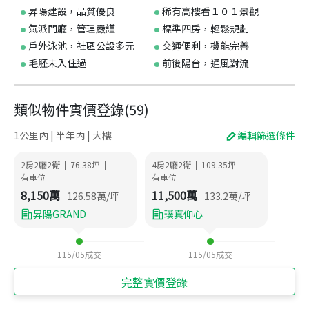
昇陽建設，品質優良
稀有高樓看１０１景觀
氣派門廳，管理嚴謹
標準四房，輕鬆規劃
戶外泳池，社區公設多元
交通便利，機能完善
毛胚未入住過
前後陽台，通風對流
類似物件實價登錄
(
59
)
1公里內 | 半年內 | 大樓
編輯篩選條件
2房2廳2衛
76.38
坪
4房2廳2衛
109.35
坪
|
|
|
|
有車位
有車位
8,150
萬
11,500
萬
126.58
萬/坪
133.2
萬/坪
昇陽GRAND
璞真仰心
115/05
成交
115/05
成交
完整實價登錄