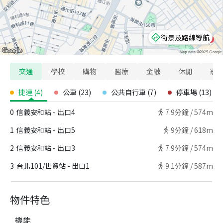
街景及路線導航
交通
學校
購物
醫療
金融
休閒
寵
捷運
(
4
)
公車
(
23
)
公共自行車
(
7
)
停車場
(
13
)
0
信義安和站 - 出口4
7.9
分鐘 /
574m
1
信義安和站 - 出口5
9
分鐘 /
618m
2
信義安和站 - 出口3
7.9
分鐘 /
574m
3
台北101/世貿站 - 出口1
9.1
分鐘 /
587m
物件特色
機能