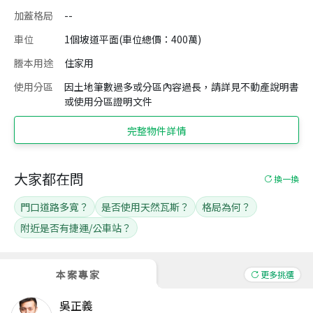
加蓋格局
--
車位
1個坡道平面(車位總價：400萬)
謄本用途
住家用
使用分區
因土地筆數過多或分區內容過長，請詳見不動產說明書
或使用分區證明文件
完整物件詳情
大家都在問
換一換
門口道路多寬？
是否使用天然瓦斯？
格局為何？
附近是否有捷運/公車站？
本案專家
更多挑選
吳正義