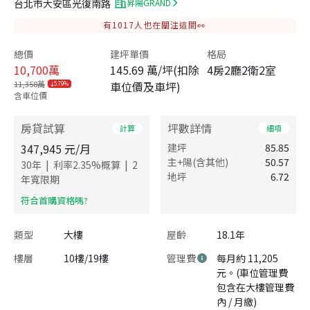
台北市大安區光復南路
昇陽GRAND
有
1017
人也在關注這間👀
總價
建坪單價
格局
10,700
萬
145.69 萬/坪(扣除
4房2廳2衛2室
11,358萬
車位價及車坪)
5.79%
含車位價
房貸試算
坪數詳情
計算
細項
347,945
元/月
建坪
85.85
主+陽(含其他)
50.57
|
|
30
年
利率
2.35
%概算
2
地坪
6.72
年寬限期
​符合首購資格嗎?
類型
大樓
屋齡
18.1年
樓層
10樓/19樓
管理費
每月約 11,205
元。(車位管理費
包含在大樓管理費
內 / 月繳)