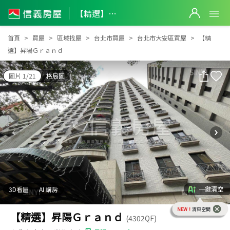
【精選】昇陽Ｇｒａｎｄ
【精選】昇陽Ｇｒａｎｄ
首頁
買屋
區域找屋
台北市買屋
台北市大安區買屋
【精
選】昇陽Ｇｒａｎｄ
圖片 1/21
格局圖
一鍵清空
3D看屋
AI 講房
NEW！
清爽空間
【精選】昇陽Ｇｒａｎｄ
(4302QF)