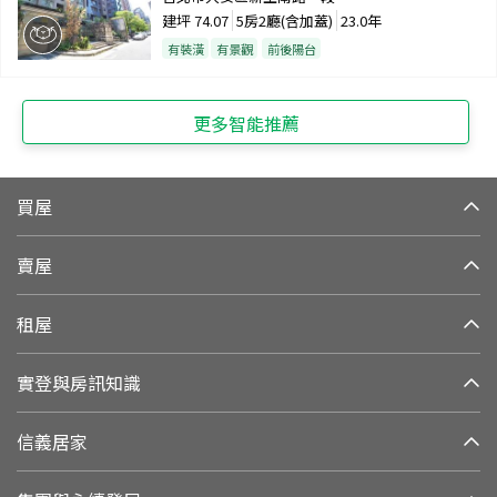
建坪
74.07
5房2廳(含加蓋)
23.0年
有裝潢
有景觀
前後陽台
更多智能推薦
買屋
賣屋
租屋
實登與房訊知識
信義居家