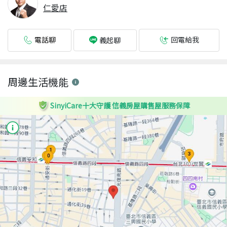
仁愛店
電話聊
回電給我
義起聊
周邊生活機能
SinyiCare十大守護 信義房屋購售屋服務保障