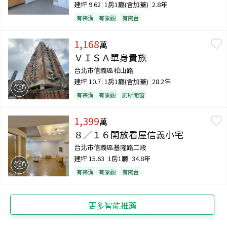
建坪
9.62
1房1廳(含加蓋)
2.8年
有裝潢
有景觀
有陽台
1,168
萬
ＶＩＳＡ單身貴族
台北市信義區松山路
建坪
10.7
1房1廳(含加蓋)
28.2年
有裝潢
有景觀
廁所開窗
1,399
萬
８／１６開放看屋信義小宅
台北市信義區基隆路二段
建坪
15.63
1房1廳
34.8年
有裝潢
有景觀
有陽台
更多智能推薦