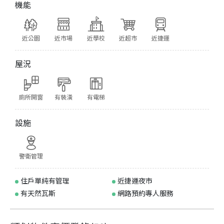
機能
近公園
近市場
近學校
近超市
近捷運
屋況
廁所開窗
有裝潢
有電梯
設施
警衛管理
住戶單純有管理
近捷運夜市
有天然瓦斯
網路預約專人服務