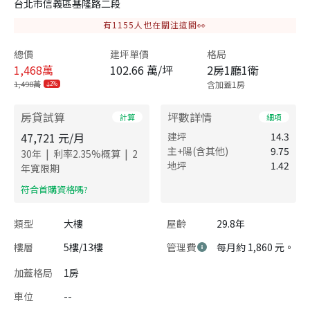
台北市信義區基隆路二段
有
1155
人也在關注這間👀
總價
建坪單價
格局
1,468
萬
102.66 萬/坪
2房1廳1衛
1,498萬
含加蓋1房
2%
房貸試算
坪數詳情
計算
細項
47,721
元/月
建坪
14.3
主+陽(含其他)
9.75
|
|
30
年
利率
2.35
%概算
2
地坪
1.42
年寬限期
​符合首購資格嗎?
類型
大樓
屋齡
29.8年
樓層
5樓/13樓
管理費
每月約 1,860 元。
加蓋格局
1房
車位
--