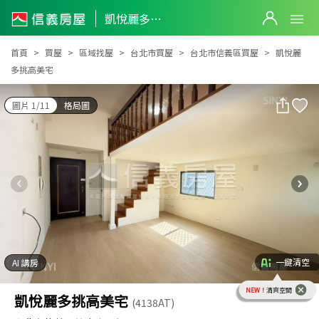
凱悅麗多挑高美宅
凱悅麗多挑高美宅
首頁
買屋
區域找屋
台北市買屋
台北市信義區買屋
凱悅麗
多挑高美宅
圖片 1/11
格局圖
一鍵清空
AI 講房
NEW！
清爽空間
凱悅麗多挑高美宅
(4138AT)