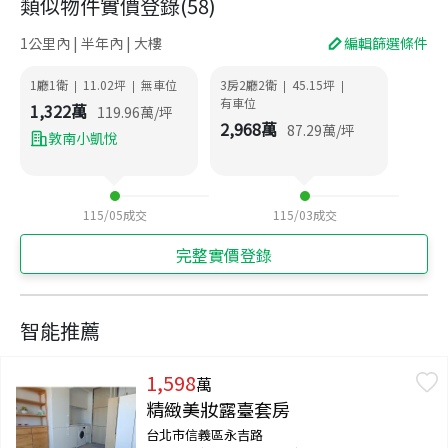
類似物件實價登錄
(
58
)
1公里內 | 半年內 | 大樓
編輯篩選條件
1廳1衛
11.02
坪
無車位
3房2廳2衛
45.15
坪
|
|
|
|
有車位
1,322
萬
119.96
萬/坪
2,968
萬
87.29
萬/坪
敦南小凱悅
115/05
成交
115/03
成交
完整實價登錄
智能推薦
1,598
萬
精緻美妝露臺套房
台北市信義區永吉路