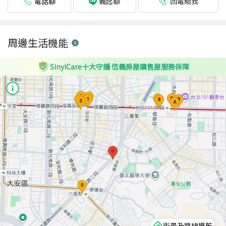
電話聊
回電給我
義起聊
周邊生活機能
SinyiCare十大守護 信義房屋購售屋服務保障
街景及路線導航