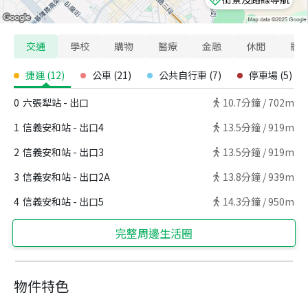
交通
學校
購物
醫療
金融
休閒
寵
捷運
(
12
)
公車
(
21
)
公共自行車
(
7
)
停車場
(
5
)
0
六張犁站 - 出口
10.7
分鐘 /
702m
1
信義安和站 - 出口4
13.5
分鐘 /
919m
2
信義安和站 - 出口3
13.5
分鐘 /
919m
3
信義安和站 - 出口2A
13.8
分鐘 /
939m
4
信義安和站 - 出口5
14.3
分鐘 /
950m
完整周邊生活圈
物件特色