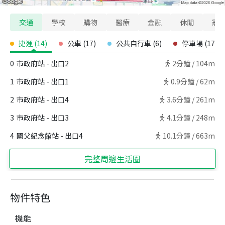
交通
學校
購物
醫療
金融
休閒
寵
捷運
(
14
)
公車
(
17
)
公共自行車
(
6
)
停車場
(
17
)
0
市政府站 - 出口2
2
分鐘 /
104m
1
市政府站 - 出口1
0.9
分鐘 /
62m
2
市政府站 - 出口4
3.6
分鐘 /
261m
3
市政府站 - 出口3
4.1
分鐘 /
248m
4
國父紀念館站 - 出口4
10.1
分鐘 /
663m
完整周邊生活圈
物件特色
機能