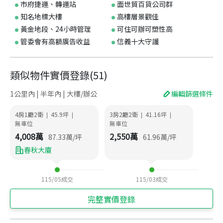
市府捷運、轉運站
面世貿百貨公司群
知名地標大樓
高樓層景觀佳
黃金地段、24小時管理
可住可辦可塑性高
管委會有高額廣告收益
信義十大守護
類似物件實價登錄
(
51
)
1公里內 | 半年內 | 大樓/辦公
編輯篩選條件
4房1廳2衛
45.9
坪
3房2廳2衛
41.16
坪
|
|
|
|
無車位
無車位
4,008
萬
2,550
萬
87.33
萬/坪
61.96
萬/坪
春秋大廈
115/05
成交
115/03
成交
完整實價登錄