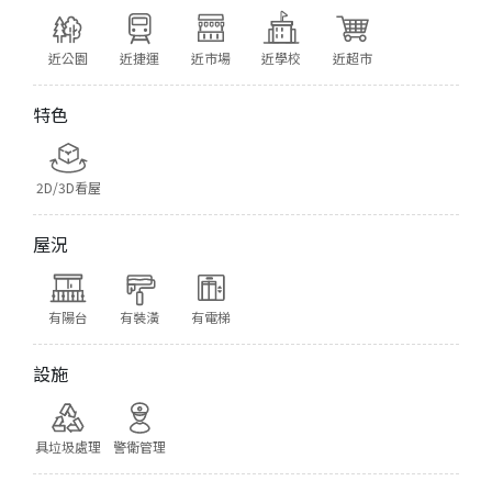
近公園
近捷運
近市場
近學校
近超市
特色
2D/3D看屋
屋況
有陽台
有裝潢
有電梯
設施
具垃圾處理
警衛管理