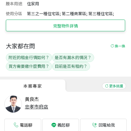
謄本用途
住家用
使用分區
第三之一種住宅區; 第二種商業區; 第三種住宅區;
完整物件詳情
大家都在問
換一換
附近的租金行情如何？
是否有漏水的情況？
買方需要繳什麼費用？
目前是否有租約？
本案專家
更多挑選
黃良杰
忠孝市府店
電話聊
回電給我
義起聊