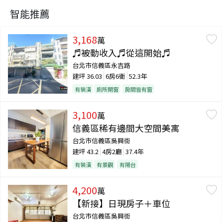
智能推薦
3,168
萬
♬被動收入♬從這開始♬
台北市信義區永吉路
建坪
36.03
6房6衛
52.3年
有裝潢
廁所開窗
房間皆有窗
3,100
萬
信義區稀有邊間大空間美寓
台北市信義區吳興街
建坪
43.2
4房2廳
37.4年
有裝潢
有景觀
有陽台
4,200
萬
【新接】日現房子＋車位
台北市信義區吳興街