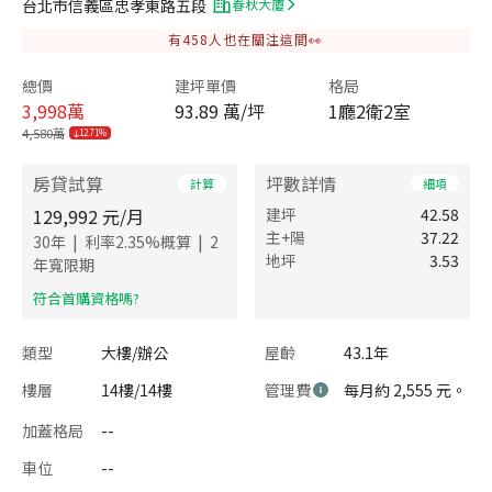
台北市信義區忠孝東路五段
春秋大廈
有
458
人也在關注這間👀
總價
建坪單價
格局
3,998
萬
93.89 萬/坪
1廳2衛2室
4,580萬
12.71%
房貸試算
坪數詳情
計算
細項
129,992
元/月
建坪
42.58
主+陽
37.22
|
|
30
年
利率
2.35
%概算
2
地坪
3.53
年寬限期
​符合首購資格嗎?
類型
大樓/辦公
屋齡
43.1年
樓層
14樓/14樓
管理費
每月約 2,555 元。
加蓋格局
--
車位
--