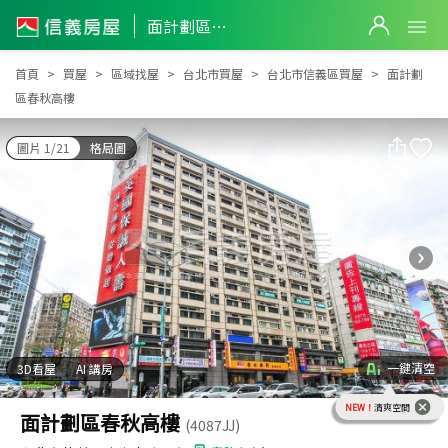
面計劃區春秋高樓
面計劃區春秋高樓
首頁
買屋
區域找屋
台北市買屋
台北市信義區買屋
面計劃
區春秋高樓
圖片 1/21
格局圖
一鍵清空
3D看屋
AI 講房
NEW！
清爽空間
面計劃區春秋高樓
(4087JJ)